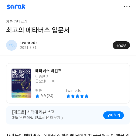
sarak
twinreds
저
기본 카테고리
장
최고의 메타버스 입문서
twinreds
팔로우
작
2021.8.31
성
일
메타버스 비긴즈
글
이승환 저
쓴
굿모닝미디어
이
평균
twinreds
9.9 (24)
[애드온]
사락에 리뷰 쓰고
구매하기
3% 무한적립 받으세요
더보기