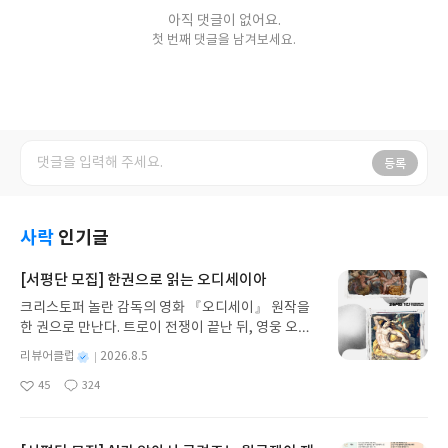
아직 댓글이 없어요.
첫 번째 댓글을 남겨보세요.
등록
사락
인기글
[서평단 모집] 한권으로 읽는 오디세이아
크리스토퍼 놀란 감독의 영화 『오디세이』 원작을
한 권으로 만난다. 트로이 전쟁이 끝난 뒤, 영웅 오디
세우스는 고향 이타케로 돌아가기 위해 키클롭스, 마
별
리뷰어클럽
2026.8.5
녀 키르케, 세이렌의 노래, 포세이돈의 분노를 헤쳐
명
작
45
324
나간다. 그리스 철학 전공자인 옮긴이가 호메로스의
좋
댓
작
성
아
글
성
방대한 24권 서사를 현대적이고 자연스러운 한국어
일
요
일
로 풀어내, 고전이 낯선 독자도 이야기의 흐름을 놓치