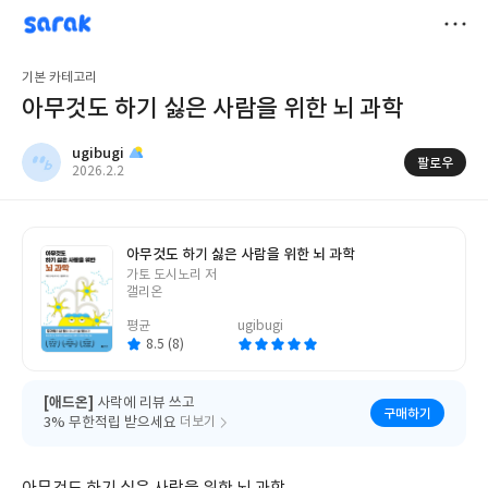
sarak
ugibugi
저
기본 카테고리
장
아무것도 하기 싫은 사람을 위한 뇌 과학
ugibugi
팔로우
작
2026.2.2
성
일
아무것도 하기 싫은 사람을 위한 뇌 과학
글
가토 도시노리 저
쓴
갤리온
이
평균
ugibugi
8.5 (8)
[애드온]
사락에 리뷰 쓰고
구매하기
3% 무한적립 받으세요
더보기