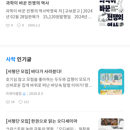
과학이 바꾼 전쟁의 역사
을 소홀히 했는데역시나였다.책의 주제가 희귀해서
구매했다.내용: 책의주제가 희귀주제 이다보니 구매
과학이 바꾼 전쟁의 역사박영욱 저 | 교보문고 | 2024
했다. 번역이 번역기 수준의 번역이라 상당히 읽는데
년 02월 28일판매가 15,120원발행일 2024년 0
거부감이 들었으나희귀한 주제의 책 그리고 미국의
2월 28일쪽수, 무게, 크기 272쪽 | 444g가격: 적정
0
0
2026.2.2
좋
댓
작
총기역사에 대한 지식이 필요해서 읽었다. 번역서의
한 가격이다.휴대성: 휴대성 괜찮은 무게이다.번역:
아
글
성
경우 번역의 질은 책의 가치를 천장과 바닥의 차이를
한국인저자의 책은 번역문제 없는게 장점이다.내용:
요
일
만들 정도다. 다음부터는 역자의 스펙부터 철저히 체
전쟁의역사에 대해 사진첨부된 작은 백과사전 읽는
크 하기를 다짐했다.
식으로 역사지식을 넓힐수 있는 괜찮은 책이다.
사락
인기글
[서평단 모집] 바다가 사라졌다!
호기심 많고 모험을 좋아하는 두두와 겁쟁이 모모가
신비로운 집게 바위로 떠난 바닷속 탐험 이야기! 망둥
이, 소라게, 낙지 같은 바다 친구들과 신나게 놀던 중
별
리뷰어클럽
2026.8.3
갑자기 거대해진 집게 바위의 비밀을 마주하게 되는
명
작
26
121
데, 과연 바다에 무슨 일이 벌어진 걸까요? 상상력을
좋
댓
작
성
아
글
성
자극하는 환상적인 해양 모험 동화 속으로 풍덩 빠져
일
요
일
보세요!바다가 사라졌다!글쓴이서휘 글출판사풀
빛 예스24 바로가기 닫기모집인원 : 20명신청기간 :
[서평단 모집] 한권으로 읽는 오디세이아
2026.08.03 ~ 2026.08.07발표일자 : 2026.08.13리
크리스토퍼 놀란 감독의 영화 『오디세이』 원작을