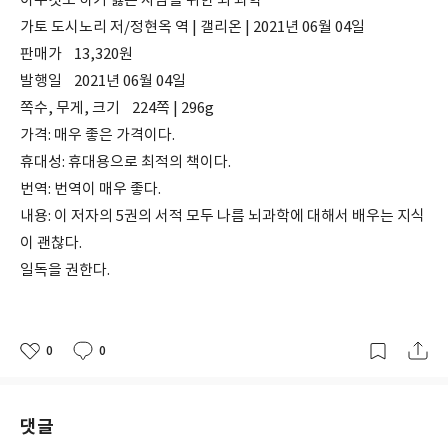
아무것도 하기 싫은 사람을 위한 뇌 과학
가토 도시노리 저/정현옥 역 | 갤리온 | 2021년 06월 04일
판매가
13,320원
발행일
2021년 06월 04일
쪽수, 무게, 크기
224쪽 | 296g
가격: 매우 좋은 가격이다.
휴대성: 휴대용으로 최적의 책이다.
번역: 번역이 매우 좋다.
내용: 이 저자의 5권의 서적 모두 나름 뇌과학에 대해서 배우는 지식
이 괜찮다.
일독을 권한다.
0
0
좋
댓
작
아
글
성
요
일
댓글