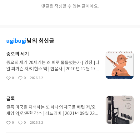
댓글을 작성할 수 없는 글이에요.
ugibugi
님의 최신글
증오의 세기
증오의 세기 20세기는 왜 피로 물들었는가 [ 양장 ]니
얼 퍼거슨 저/이현주 역 | 민음사 | 2010년 12월 17
일 판매가 40,500원발행일 2010년 12월 17일판
0
0
2026.2.2
좋
댓
작
형 양장 도서 제본방식 안내쪽수, 무게, 크기 914
아
글
성
쪽 | 1,482g가격: 가격자체는 상당히 비싸나 페이지
요
일
수가 만회를 한다.번역: 번역 무난하다.내용: 2015년
글록
도경에 유행했던 21세기 자본이 700페이지 분량의
책인데 이 책의 전세계적 통계에 의하면 완독률이
글록 미국을 지배하는 또 하나의 제국폴 배럿 저/오
3%대라고 한다. 900페이지인 이 책읜 완독률은 얼
세영 역/강준환 감수 | 레드리버 | 2021년 09월 23일
마나 될까 궁금하기도 하다. 인내심이 필요한 책이지
판매가 17,820원 발행일 2021년 09월 23일쪽
0
0
2026.2.2
좋
댓
작
만인간과 사회에 대한 이해를 넓히는데 도움이 되는
수, 무게, 크기 344쪽 | 440g가격: 다소 비싼 가격
아
글
성
필요한 지식의 책이다. 괜찮은 책이다. 나는 어떤 두
이다.번역: 별다섯개 기준 2개 짜리 번역이다. 이번에
요
일
께의 책이든 완독을 한다.
책을 구매하면서 역자의 스펙을 자세히 체크하는 것