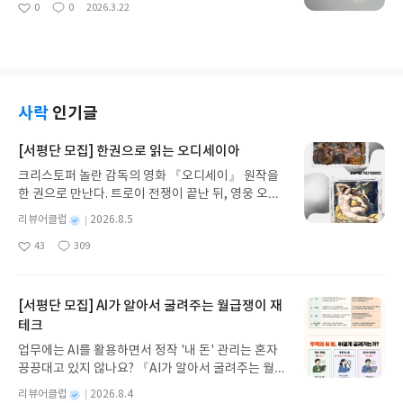
도움이 많이 되는 것 같아요. 그래서 어린이 신문을
0
0
2026.3.22
좋
댓
작
이 책을 끝내고 나면 어느 정도 가닥을 잡을 수 있기
열심히 찾아 읽기도 한답니다. 이왕 읽는 신문 재미가
아
글
성
에아이가 이 부분으로 영작을 하고 틀린 것을 고쳐가
더하면 아이가 더 좋아하겠죠. 그래서 만나게 된 요미
요
일
며문장 쓰는 것에 대한 두려움도 적어지고 부족한 부
월드 도와줘 초등신문3 절대 읽지마, 신문입니다. 원
분을 알 수 있기에그 실력도 향상되는게 느껴집니다.
작 요미월드는 개성 넘치는 캐릭들과 폭소를 자아내
앞으로 남은 바빠 초등 문장의 5형식 영작문 열심해
는 이야기로 57만 구독자를 보유하고 있는 유튜브 채
해보도록 하겠습니다!!
널입니다. 이 엉뚱하고 매력적인 캐릭터들이 주인공
사락
인기글
이 되어 아이들에게 재미있는 신문의 세계로 인도한
답니다. 글은 우리가 잘 알고 있는 설민석의 가장 쉬
[서평단 모집] 한권으로 읽는 오디세이아
운 한국사를 쓰고, 과학 뒤집기 기본편, 사회 뒤집기
크리스토퍼 놀란 감독의 영화 『오디세이』 원작을
기본편등 기획 편집을 한 김지균님이 썼다고 하니 신
한 권으로 만난다. 트로이 전쟁이 끝난 뒤, 영웅 오디
뢰가 갑니다. 이 책은 사회, 정치, 경제, 문화, 과학, 스
세우스는 고향 이타케로 돌아가기 위해 키클롭스, 마
포츠 총 6개 분야에서 유명한 인물들을 다루었습니
별
리뷰어클럽
2026.8.5
녀 키르케, 세이렌의 노래, 포세이돈의 분노를 헤쳐
다. 유명한 인물들을 선별했다고하니 벌써부터 아이
명
작
43
309
나간다. 그리스 철학 전공자인 옮긴이가 호메로스의
들의 지식이 쌓이는 것 같아 기쁩니다. 사회 인물에는
좋
댓
작
성
아
글
성
방대한 24권 서사를 현대적이고 자연스러운 한국어
프로이트, 마더 테레사, 아문센, 전태일등이, 정치 인
일
요
일
로 풀어내, 고전이 낯선 독자도 이야기의 흐름을 놓치
물에는 히틀러, 간디, 체게바라, 김대중 등이, 경제 인
지 않고 끝까지 읽을 수 있다. 3천 년을 이어 온 귀향
[서평단 모집] AI가 알아서 굴려주는 월급쟁이 재
물에는 유일한, 빌게이츠, 젠슨황 등이, 문화 인물에
과 모험의 대서사시가 가장 읽기 편한 번역으로 새롭
는 봉준호, BTS, 한강 등이 과학과 스포츠 인물에는
테크
게 펼쳐진다.한권으로 읽는 오디세이아글쓴이호메로
찰스 다윈, 제인 구달, 김연아 등이 나옵니다.우선 이
업무에는 AI를 활용하면서 정작 '내 돈' 관리는 혼자
스 저/육혜원 역출판사이화북스 예스24 바로가기 닫
책의 특징이라고 하면 우리가 생각하는 딱딱하고 지
끙끙대고 있지 않나요? 『AI가 알아서 굴려주는 월급
기모집인원 : 5명신청기간 : 2026.08.05 ~ 2026.08.
루한 신문이 아니라는 점이에요. 만화 형식과 동화형
쟁이 재테크』는 챗GPT·클로드·제미나이·퍼플렉시
09발표일자 : 2026.08.13리뷰 작성기한 : 도서/상품
별
리뷰어클럽
2026.8.4
식으로 인물에 대한 이야기를 재미있고 쉽게 풀어서