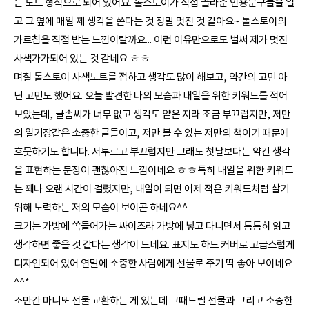
는 노트 형식으로 되어 있어요. 톨스토이가 직접 골라준 인용문구들을 일
고 그 옆에 매일 제 생각을 쓴다는 것 정말 멋진 것 같아요~ 톨스토이의
가르침을 직접 받는 느낌이랄까요... 이런 이유만으로도 벌써 제가 멋진
사색가가되어 있는 것 같네요 ㅎㅎ
며칠 톨스토이 사색노트를 접하고 생각도 많이 해보고, 약간의 고민 아
닌 고민도 했어요. 오늘 발견한 나의 모습과 내일을 위한 키워드를 적어
보았는데, 글솜씨가 너무 없고 생각도 얕은 지라 조금 부끄럽지만, 저만
의 일기장같은 소중한 글들이고, 저만 볼 수 있는 저만의 책이기 때문에
흐뭇하기도 합니다. 서투르고 부끄럽지만 그래도 첫날보다는 약간 생각
을 표현하는 문장이 괜찮아진 느낌이네요 ㅎㅎ특히 내일을 위한 키워드
는 꽤나 오랜 시간이 걸렸지만, 내일이 되면 어제 적은 키워드처럼 살기
위해 노력하는 저의 모습이 보이곤 하네요^^
크기는 가방에 쏙들어가는 싸이즈라 가방에 넣고 다니면서 틈틈히 읽고
생각하면 좋을 것 같다는 생각이 드네요. 표지도 하드 커버로 고급스럽게
디자인되어 있어 연말에 소중한 사람에게 선물로 주기 딱 좋아 보이네요
^^*
조만간 마니또 선물 교환하는 게 있는데 그때드릴 선물과 그리고 소중한