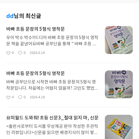
dd
님의 최신글
바빠 초등 문장의 5형식 영작문
우아 박수 박수!!드디어 바빠 초등 문장의 5형식 영작
문 책을 끝냈어요바빠 공부단을 통해 " 바빠 초등 문
장의 5형식 영작문"을 다 풀 수 있었답니다. 총 50개
0
0
2026.6.14
좋
댓
작
의 챕터인데 정말 꾸준 히 열심히 풀었습니다. 그만큼
아
글
성
아이 실력도 많이 늘었어요 집 공부를 주로 하는 아이
요
일
라서 영작문이 어려울 수 있었는데요오히려 자신감
바빠 초등 문장의 5형식 영작문
이 생긴 듯합니다.사실 문장 쓰기가 정말 어려운 거잖
아요.그런데 책에서 하라는 데로 하다보니또 반복이
바빠 공부단으로 시작한 바빠 초등 문장의 5형식 영
되다보니 어느 순간 조금 더 수월해졌구나라는 생각
작문입니다. 처음에는 어렵지 않을까? 고민도 했었는
이 드는 시점이 생겼습니다.형식별로 영작 실력을 키
데, 차근 차근 순서에 따라 하다보면반복되는 것들이
0
0
2026.4.19
좋
댓
작
우면서 문장을 확장해 나가고서술형 시험에 대비할
많아 문장의 형식에 맞춰 실력도 업그레이드 되더라
아
글
성
수 있는 학습서에요! 중학생이 되면 수행평가로 많이
구요.고학년이 되니까 영문법은 안할 수 없잖아요! 그
요
일
바쁘다고 하던데고학년들이면 이 책으로 연습을 하
런데 바빠 초등 문장의 5형식 영작문은 부담스럽지
요미월드 도와줘! 초등 신문3_절대 읽지 마, 신문
고 중학교를 맞이하는 것도 좋을 거 같습니다.
않은 양으로 매일 할 수 있습니다.특히 저는 서술형,
수행평가에도 통하는 영작문이 정말 마음에 들었어
<출판사로부터 도서를 무상제공 받아 작성한 주관적
요. 이 부분은 중학교에서 치르는 수행평가나 서술형
인 리뷰입니다>신문을 읽으면 배경지식이 많이 쌓여
시험에도 글을 완성해야 하는 문제들이출제 되는데