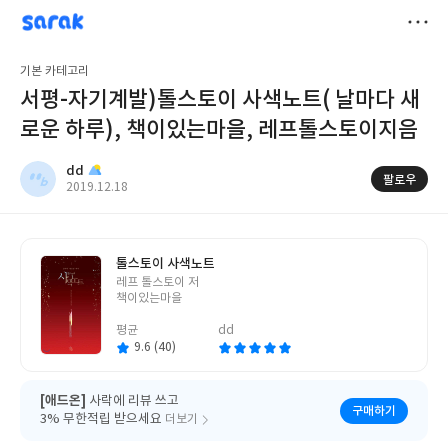
sarak
dd
저
기본 카테고리
장
서평-자기계발)톨스토이 사색노트( 날마다 새
로운 하루), 책이있는마을, 레프톨스토이지음
dd
팔로우
작
2019.12.18
성
일
톨스토이 사색노트
글
레프 톨스토이 저
쓴
책이있는마을
이
평균
dd
9.6 (40)
[애드온]
사락에 리뷰 쓰고
구매하기
3% 무한적립 받으세요
더보기