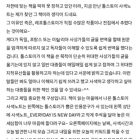
저한테 맞는 책을 딱히 못 정하고 있던 터라, 지금 만난 톨스토이 사색노
트는 제가 찾던 그 책이라 생각이 드네요.
그 이유인 즉은, 레프톨스토이가 직접 수많은 작품이나 전집에서 추렸다
는 것이에요~
게다가 독일, 프랑스 또는 이탙리아 사상가들의 글을 번역을 할때 원문
을 엄격하게 따르지 않고 독자들이 이해할 수 있도록 쉽게 번역을 했다는
겁니다. 톨스토이가 이 책을 쓴 목적이 단순히 위대한 사상가들의 글을
옮기는데 있지 않고 일반 대중들이 매일매일 쉽게 읽고 접하여 그 위대한
지적유산들을 활용하고자 하는데 있다고 서문에 밝히고 있습니다. 이런
말들만 봐도 얼마나 이해되기 쉽게 쓰려고 했고 사색하고 생각하고 싶어
하는 대중들을 위한 책인 것을 알 수 있네요~^^
그리고 제일 중요한 책 구성입니다. 책이 읽는 마을에서 나온 톨스토이
사색노트는 왼쪽에는 톨스토이가 뽑은 인용문구가 서 있는데 왼쪽 상단
에 사색노트_EVERYDAY IS NEW DAY라고 작게 주석을 달아 놓은 이
세심함이 너무 마음에 들더라구요~ 오른쪽페이지에는 날짜, 사색시간과
오늘 발견한 나의 모습 그리고 내일을 위한 오늘의 키워드를 적을 수 있