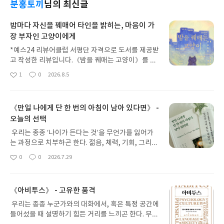
분홍토끼
님의 최신글
밤마다 자신을 꿰매어 타인을 밝히는, 마음이 가
장 부자인 고양이에게
*예스24 리뷰어클럽 서평단 자격으로 도서를 제공받
고 작성한 리뷰입니다.《밤을 꿰매는 고양이》를 읽
고 그림책을 펼쳐 들고 마지막 책장을 덮기까지 5분
1
0
2026.8.5
좋
댓
작
이 채 걸리지 않았다. 하지만 그 짧은 시간 동안 느껴
아
글
성
진 감정의 무게는 결코 가볍지 않았다. 고양이가 홀로
요
일
견뎌낸 그 고요한 아픔들이 몽글몽글하고 예쁜 그림
《만일 나에게 단 한 번의 아침이 남아 있다면》 -
과 대비되어 마음을 더욱 먹먹하게 만들었다.우리는
오늘의 선택
어른 고양이들의 무심하고 도도한 눈빛을 안다. 하지
만 이 책은 그 도도함은 타고난 것이 아니라, 무수한
우리는 종종 ‘나이가 든다는 것’을 무언가를 잃어가
두려움과 외로움을 견뎌내며 오랜 시간 쌓아 올린 ‘살
는 과정으로 치부하곤 한다. 젊음, 체력, 기회, 그리고
아남기 위한 태도’ 였을 뿐이라고 어루만져 준다.길
시간까지. 그렇다면 삶의 여정이 얼마 남지 않은 노년
0
0
2026.7.29
위의 도도한 고양이. 남들에게는 그저 무심하고 차가
좋
댓
작
의 삶은 그저 쓸쓸함과 상실로만 가득 차 있을까? 뉴
아
글
성
워 보이는 어른 고양이일 뿐이지만, 그 도도함 뒤에는
욕타임스 기자 존 릴런드는 이 질문에 대한 답을 찾기
요
일
버려지고 외로웠던 어린 시절의 상처가 겹겹이 쌓여
위해 80대 노인 6명을 1년간 밀착 취재했다. 그리고
있었다. 더 이상 사랑을 기대하지 않게 되었을 때 비
《아비투스》 - 고유한 품격
그 기록을 담은 책이 바로 《만일 나에게 단 한 번의
로소 어른이 되어버린 고양이의 이야기는, 각박한 세
아침이 남아 있다면》이다.책에 등장하는 인물들은
우리는 종종 누군가와의 대화에서, 혹은 특정 공간에
상을 살아내느라 스스로를 딱딱하게 무장해야 했던
육체의 쇠락, 사랑하는 이들의 상실, 좁아진 생활 반
들어섰을 때 설명하기 힘든 거리를 느끼곤 한다. 무의
우리 모두의 모습과 닮아있다. 밤의 어둠을 배경 삼
경이라는 한계 속에 살아간다. 하지만 놀랍게도 이들