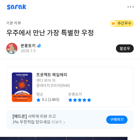
sarak
분홍토끼
저
기본 리뷰
주간우수
장
우주에서 만난 가장 특별한 우정
분홍토끼
팔로우
작
2026.7.5
성
일
프로젝트 헤일메리
글
앤디 위어 저
쓴
알에이치코리아(RHK)
이
평균
분홍토끼
9.1 (1405)
[애드온]
사락에 리뷰 쓰고
구매하기
3% 무한적립 받으세요
더보기