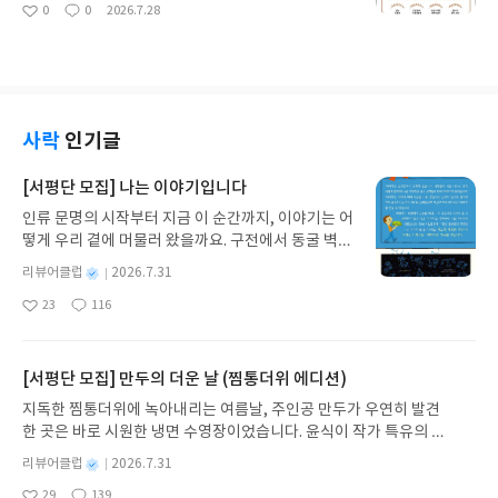
식중에 풍기는 분위기, 말의 억양, 선택하는 단어, 취
0
0
2026.7.28
아, 고양이는 그 파편들을 하나하나 정성껏 꿰매 나간
좋
댓
작
이 전하는 삶의 감각은 어둡거나 절망적이지 않다. 오
향과 태도까지. 프랑스 사회학자 피에르 부르디외는
아
글
성
다. 어두운 밤이었기에 고양이가 다듬은 마음의 조각
히려 젊은이들보다 훨씬 더 깊은 삶의 만족감과 평온
이를 자란 환경이 신체에 각인된 결과물, 계급 간의
요
일
들은 다채로운 색깔로 알록달록 반짝반짝 빛을 발한
함을 느끼고 있다. 그 비밀은 무엇일까? 이 책은 죽음
‘구별짓기’라 칭했다. 도리스 메르틴은 이를 바탕으로
다.처음 읽었을 때는 상처 입은 고양이의 처연함에 먹
에 관한 이야기가 아니다. 역설적이게도‘지금 이 순간
‘아비투스 ‘(Habitus)’를 이루는 7가지 자본에 대해
먹했지만, 다시 읽었을 때는 전혀 다른 생각이 들었
을 어떻게 더 밀도 있게 살아낼 것인가’에 대한 답을
말하고 있다.어찌 보면 지극히 차갑고 냉정한 계급론
다. ‘아, 이 고양이는 정말 어마어마한 부자구나.’자신
보여주고 있다. 저자가 취재한 노인들이 오랜 세월을
처럼 느껴지기도 하지만, 우리가 살아가는 현실을 돌
사락
인기글
의 아픔을 정성껏 꿰매 본 존재만이 타인의 찢어진 마
거치며 스스로 터득한 깨달음은 우리로 하여금 다시
아보면 이는 결코 틀린 말이 아니다. 출신과 환경이
음을 알아보는 법이다. 고양이가 가진 그 수많은 부서
한번 스스로의 삶을 돌아보게 만든다. 이 책이 전하는
개인의 삶에 미치는 영향력은 생각보다 지대하기 때
[서평단 모집] 나는 이야기입니다
진 조각들은 단순한 상처가 아니라, 타인을 안아줄 수
가장 강력한 메시지는 행복이란 주어지는 조건이 아
문이다.그렇다면 우리는 태어날 때 주어진 이 아비투
있는 ‘다정함의 자산’이자 ‘사랑의 조각’이었던 셈이
인류 문명의 시작부터 지금 이 순간까지, 이야기는 어
니라 스스로 내리는 ‘선택’이라는 점이다.표지에 있는
스라는 틀에 갇힌 채 평생을 살아가야만 하는 걸까?
다.고양이에게는 상처만큼이나 수많은 조각들이 있
떻게 우리 곁에 머물러 왔을까요. 구전에서 동굴 벽화
원서의 제목처럼, ‘Happiness is a choice you m
도리스 메르틴의 《아비투스》는 이 냉혹한 질문에
었고, 그것을 매일 밤 정성스럽게 다듬어 빛나는 보석
와 점토판을 거쳐 종이와 책으로, 그리고 오늘날 수천
ake’ 행복은 당신의 선택이다. 우리는 미래의 불안을
대해 ‘변화와 확장’이라는 희망적인 답을 내놓는
별
리뷰어클럽
2026.7.31
으로 재탄생시킬 줄 아는 단단한 생명력이 있었다. 그
권의 인쇄본으로 이어지는 이야기의 여정을 따라가
끌어와 오늘을 갉아먹거나, 이미 지나간 과거의 후회
다. 저자는 아비투스를 단순히 세습되는 운명으로 보
명
작
리고 자신의 빛나는 조각 하나를 떼어주며 타인의 상
23
116
는 그림책입니다. 때로는 즐거움을, 때로는 위로를,
에 발이 묶이곤 한다. 하지만 삶의 끝자락에 선 이들
지 않고, 우리가 의식적인 노력을 통해 언제든 재설계
좋
댓
작
성
처까지 꿰매어 주는 고양이의 모습에서 깊은 위로를
아
글
성
때로는 두려움의 대상이 되기도 했던 이야기가 우리
은 ‘지금 이 순간’이 가진 압도적인 소중함을 너무나
할 수 있는 ‘품격의 7가지 자본(심리, 문화, 지식, 경
일
요
일
받는다. 이 그림책의 배경은 깊고 어두운 ‘밤’이다. 어
일상에 어떻게 녹아들어 있는지 되짚어보며 이야기
잘 알고 있다. 한정된 시간 속에서 원망이나 불평 대
제, 신체, 언어, 사회)’으로 세분화하여 분석한다.심리
둠이 짙을수록 아주 작은 빛도 선명해지듯, 고양이가
가 지닌 본질적 가치와 이야기를 누리는 기쁨을 다시
신 나에게 남아 있는 것들에 집중하고, 오늘 맞이한
[서평단 모집] 만두의 더운 날 (찜통더위 에디션)
자본위기 앞에서도 단단하게 중심을 잡는 내면의 회
매일 밤 한 땀 한 땀 정성스레 이어 붙인 다양한 색깔
발견하게 합니다.나는 이야기입니다글쓴이댄 야카리
단 한 번의 아침에 감사하는 마음을 선택하는 것이다.
복탄력성문화자본취향을 넘어 세상을 넓고 다채롭게
지독한 찜통더위에 녹아내리는 여름날, 주인공 만두가 우연히 발견
의 조각들은 밤하늘의 별처럼 반짝반짝 빛나고 있다.
노 글/유수현 역출판사소원나무 예스24 바로가기 닫
이 책은 단순히 ‘잘 늙어가는 법’을 위한 책이 아니다.
바라보는 고유한 감각지식자본단순한 정보 습득을
한 곳은 바로 시원한 냉면 수영장이었습니다. 윤식이 작가 특유의 유
상처가 그저 아픔으로 끝나는 것이 아니라, 자신만의
기모집인원 : 10명신청기간 : 2026.07.31 ~ 2026.0
어떻게 하면 나이가 들어서도 내면의 존엄을 잃지 않
넘어 복잡한 세상을 해석하고 통찰하는 능력경제자
머러스한 캐릭터와 밝은 색감으로 그려낸 이 국내 창작 그림책은 무
고유한 스펙트럼과 빛깔로 태어난다. 오늘 밤, 나 자
8.04발표일자 : 2026.08.06리뷰 작성기한 : 도서/상
고, 나에게 주어진 하루를 밀도 있게 살아낼 수 있는
별
리뷰어클럽
2026.7.31
본삶의 독립성과 선택의 자유를 보장하는 상징적·실
더위에 지친 독자들에게 상상만으로도 더위가 싹 가시는 통쾌한 탈출
신을 정성껏 꿰매고 있을 당신에게, 그리고 언젠가 누
명
작
품 받고 2주 이내 ▶ 주소/연락처 업데이트 : 신청 전
지 알려주는 모두에게 필요한 글이다.🥕30세든 60세
질적 자산신체자본자세, 표정 등 무언의 메시지를 전
29
139