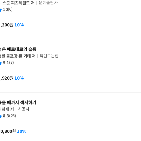
F. 스콧 피츠제럴드 저
문예출판사
글
평
10
(6)
쓴
출
균
이
판
사
7,200
10%
원
가
격
젊은 베르테르의 슬픔
요한 볼프강 폰 괴테 저
책만드는집
글
평
9.1
(7)
쓴
출
균
이
판
사
7,920
10%
원
가
격
죽을 때까지 섹시하기
김희재 저
시공사
글
평
8.3
(23)
쓴
출
균
이
판
사
10,800
10%
원
가
격