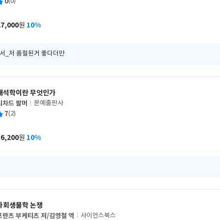
평
0
(0)
쓴
출
균
이
판
사
27,000
10%
원
가
격
서_저 품절된거 좋다더만
해석학이란 무엇인가
리차드 팔머
문예출판사
글
평
7
(2)
쓴
출
균
이
판
사
16,200
10%
원
가
격
사회생물학 논쟁
프란츠 부케티츠 저/김영철 역
사이언스북스