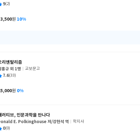
글
평
9
(2)
쓴
출
균
이
판
사
13,500
10%
원
가
격
오리엔탈리즘
박홍규 외 1명
교보문고
글
평
7.6
(33)
쓴
출
균
이
판
사
25,000
0%
원
가
격
내러티브, 인문과학을 만나다
Donald E. Polkinghouse 저/강현석 역
학지사
글
평
0
(0)
쓴
출
균
이
판