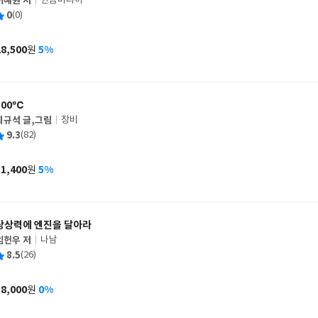
이혜원 저
한솜미디어
글
평
0
(0)
쓴
출
균
이
판
사
28,500
5%
원
가
격
100℃
최규석 글,그림
창비
글
평
9.3
(82)
쓴
출
균
이
판
사
11,400
5%
원
가
격
상상력에 엔진을 달아라
임헌우 저
나남
글
평
8.5
(26)
쓴
출
균
이
판
사
18,000
0%
원
가
격