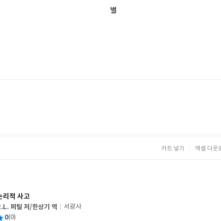
별
카트 넣기
엑셀 다운
논리적 사고
R.L. 퍼틸 저/한상기 역
서광사
글
평
0
(0)
쓴
출