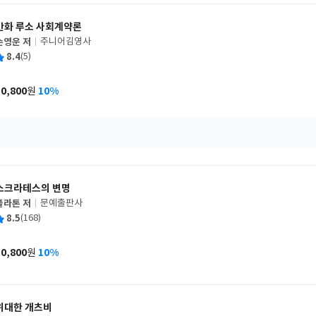
만화 루소 사회계약론
손영운 저
주니어김영사
글
평
8.4
(5)
쓴
출
균
이
판
사
10,800
10%
원
가
격
소크라테스의 변명
플라톤 저
문예출판사
글
평
8.5
(168)
쓴
출
균
이
판
사
10,800
10%
원
가
격
위대한 개츠비