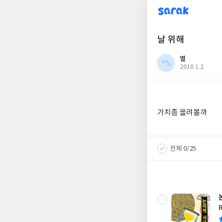
sarak
날 위해
별
작
2010.1.2
성
일
가치좀 올려볼까
전체 0/25