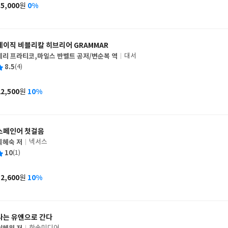
사
15,000
0%
원
가
격
베이직 비블리칼 히브리어 GRAMMAR
게리 프라티코,마일스 반벨트 공저/변순복 역
대서
글
평
8.5
(4)
쓴
출
균
이
판
사
22,500
10%
원
가
격
스페인어 첫걸음
최혜숙 저
넥서스
글
평
10
(1)
쓴
출
균
이
판
사
12,600
10%
원
가
격
나는 유엔으로 간다