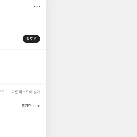
저
장
팔로우
로드
다른 리스트에 넣기
추가한 순