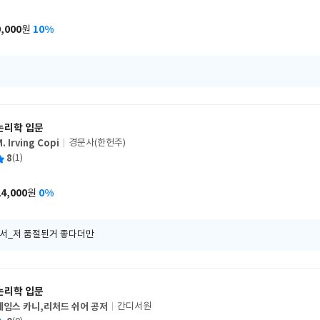
균
이
판
사
9,000
10%
원
가
격
논리학 입문
. Irving Copi
경문사(한헌주)
글
평
8
(1)
쓴
출
균
이
판
사
24,000
0%
원
가
격
서_저 품절된거 좋다더만
논리학 입문
제임스 카니,리처드 쉬어 공저
간디서원
글