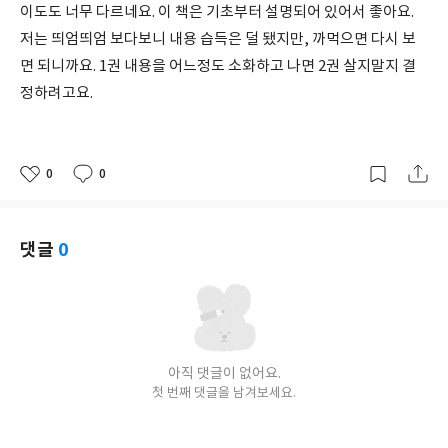
이도도 너무 다르네요. 이 책은 기초부터 설명되어 있어서 좋아요.
저는 띄엄띄엄 보다보니 내용 습득은 덜 됐지만, 까먹으면 다시 보
면 되니까요. 1권 내용을 어느정도 소화하고 나면 2권 살지말지 결
정하려고요.
0
0
좋
댓
작
아
글
성
요
일
댓글
0
아직 댓글이 없어요.
첫 번째 댓글을 남겨보세요.