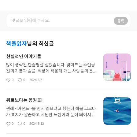
등록
책을읽자
님의 최신글
현실적인 이야기들
많이 생략된 한줄평잘 살겠습니다-빛며드는 주인공
일의 기쁨과 슬픔-직장에 적응해 가는 사람들의 은은
한 광기나의 후쿠오카 가이드-지훈아 추하다다소 낮
0
0
2024.6.7
좋
댓
작
음-타이밍의 중요성도움의 손길-세대 차이 블랙 코
아
글
성
미디백한번째 이력서와 첫번째 출근길-행운을 빈다!
요
일
새벽의 방문자들-웩탐페레 공항-꿈과 인연은 사라지
위로보다는 응원을!
지 않는다
원래 <아몬드>를 먼저 읽으려고 했는데 책을 고르다
가 표지가 깔끔하고 시원한 느낌이라 눈에 띄어서 <
튜브>를 먼저 읽게 됐다.나는 아무 생각 없이 읽었는
0
0
2024.5.12
좋
댓
작
데, 읽고나니 표지와 책 소개글만 봐도 '튜브'의 의미
아
글
성
가 무엇일지 조금은 예상할 수 있을 것 같다.리뷰를
요
일