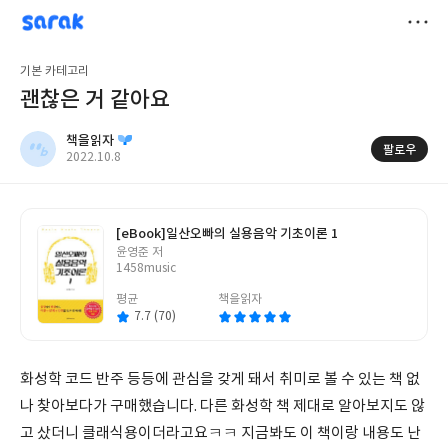
sarak
책을읽자
저
기본 카테고리
장
괜찮은 거 같아요
책을읽자
팔로우
작
2022.10.8
성
일
[eBook]
일산오빠의 실용음악 기초이론 1
글
윤영준 저
쓴
1458music
이
평균
책을읽자
7.7 (70)
화성학 코드 반주 등등에 관심을 갖게 돼서 취미로 볼 수 있는 책 없
나 찾아보다가 구매했습니다. 다른 화성학 책 제대로 알아보지도 않
고 샀더니 클래식용이더라고요ㅋㅋ 지금봐도 이 책이랑 내용도 난