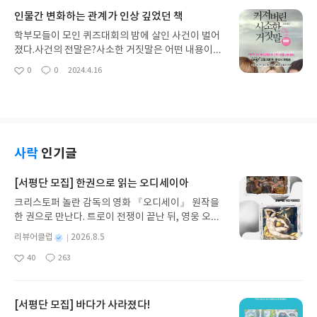
쓰려고 저자에 대해 검색해봤는데 다채로운 경력들
인물간 변화하는 관계가 인상 깊었던 책
이 있었다. 어린이 동화도 썼고 영화쪽 경력도 있어서
신기했다. 다양한 경험을 바탕으로 글을 쓰는가 보다.
학부모들이 모인 퀴즈대회의 밤에 살인 사건이 벌어
책을 한 문장으로 요약하면, 작가의 말에서도 볼 수
졌다.사건의 전말은?사소한 거짓말은 어떤 내용이었
있듯이, '실패한 사람이 스스로의 힘으로 다시 일어
을까?이 책은 같은 제목의 드라마 <빅 리틀 라이즈>
0
0
2024.4.16
좋
댓
작
서는 이야기'다. 주인공 김성곤 안드레아의 자살 시도
의 원작이다. 나도 드라마로 먼저 접했으나 그닥 구미
아
글
성
로 이야기가 시작되어 삶을 좋게 변화시키려는 노력
가 당기지 않아서 1화만 봤다. 완독하기까지는 두 달
요
일
들이 이어진다. 중간중간 작가가 하고 싶은 말이 이걸
이 넘게 걸렸다. 초반 내용이 흥미롭게 느껴지지 않았
까 싶은 문장들이 있어서 교훈적인 느낌도 났다. 나는
기 때문이다. 살인 사건이 일어난 후 사람들의 인터뷰
요즘 실용서들을 많이 읽어서 더 그렇게 느낀 걸 수도
와 과거 시점이 번갈아가면서 전개되는데, 초반에는
있다.책을 읽으며 스토리 괜찮다고 느낀 부분은 주인
살짝 산만하게 느껴졌다. 대략 30% 정도 읽은 후부
사락
인기글
공이 한 번에 성공하고 끝인 게 아니라 다시 실패한
터는 궁금증을 유발하는 요소로 작용했다. 도대체 무
점이다. 덕분에 더 현실적인 이야기가 되면서도 덜 뻔
슨 일이 있었길래!책을 읽으면서 인물들의 머릿속을
[서평단 모집] 한권으로 읽는 오디세이아
하게 느껴졌다.개인적으로 와닿은 부분1. 2부 마지막
굉장히 자세히 들여다볼 수 있어서 좋았다. 책에 빠질
크리스토퍼 놀란 감독의 영화 『오디세이』 원작을
에 꾼 꿈에서 김성곤이 아내 란희와 나눈 대화-아름
수 있도록 돕는 특징이었다. 사실 비슷한 피해를 겪지
한 권으로 만난다. 트로이 전쟁이 끝난 뒤, 영웅 오디
다움은 사라져. 변하고 퇴색되지.-아니, 아름다움은
않은 경우에는 깊이 공감하기 어려울 수 있고, 무의식
세우스는 고향 이타케로 돌아가기 위해 키클롭스, 마
남아.인터넷에서 여행을 갔다오면 그 기억으로 일상
적으로 선을 그어 타자화하게 될 수도 있다. 그러나
별
리뷰어클럽
2026.8.5
녀 키르케, 세이렌의 노래, 포세이돈의 분노를 헤쳐
을 살아간다는 말을 본 적 있는데, 그게 떠올랐다.2. 3
이 책에는 인물의 생각의 흐름이 세세하게 묘사되어
명
작
40
263
나간다. 그리스 철학 전공자인 옮긴이가 호메로스의
부 지푸라기 프로젝트의 의의이자 책이 주는 메시지
있어서 인물을 이해하려고 노력하게 된다. 이는 책에
좋
댓
작
성
아
글
성
방대한 24권 서사를 현대적이고 자연스러운 한국어
어떤 지푸라기를 쥘 건지는 스스로 정해야 하죠. 누군
서 전하는 메시지인 “이건 누구에게나 일어날 수 있
일
요
일
로 풀어내, 고전이 낯선 독자도 이야기의 흐름을 놓치
가가 대신 만들어 내미는 지푸라기는 잡아봤자 금세
는 일이라고 생각해요.”와도 맞닿는다.입체적인 인물
지 않고 끝까지 읽을 수 있다. 3천 년을 이어 온 귀향
가라앉을 테니까요. 이 프로젝트는 여러분이 스스로
[서평단 모집] 바다가 사라졌다!
들도 좋았다. 이중적인 감정을 느끼기도 하고, 월경전
과 모험의 대서사시가 가장 읽기 편한 번역으로 새롭