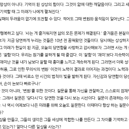
 망상이 아니다. 기억이 된 상상의 힘이다. 그것이 앎에 대한 깨달음이다. 그리고 
 기억할 때 그 미래가 나에게 펼쳐진다.'
 실패의 두려움이 없기에 도전할 수 있다. 적어도 그때 변화와 움직임이 일어난다. 
, 행복하고 싶다. '사는 게 즐거워지면 삶의 모든 문제가 해결된다.' 즐거움은 본질이
러보자. 지금 당연하게 누리는 것들은 10년 전 꿈꿔왔던 것들이다. 당시에는 상상하
그 미래가 현실이 된 지금, 오늘의 당연함을 사랑하고 감사해보자. 그러면 사는 게
은 '잘함'이다. 우리는 뭔가를 잘하게 될 때 즐겁다. 이 '잘함'이 '재미'보다 지속력
 재미난 것을 내가 남보다 잘할 때 흥미를 느끼고 계속하게 된다. 그러면서 더욱 성
대한 허용, 그로 인한 무의식의 변화' 이것이 노력이 결과로 이어지는 과정이다. 노력과
 것이다. 그때 비로소 만 시간의 법칙이 빛을 발하게 된다. 자신감과 당연함이 당
'아, 손이 눈보다 빠르구나!'
위한 것이 아니라, '변화'를 위한 것이다. 질문을 통해 자신을 관찰하고, 스스로의 잠재
 그래서 질문은 '당다시'다. 당연한 것을 다시 보는 시선이다. 질문이 존재하는 
 나 역시 어제보다 나은 미래를 위해 오늘도 질문한다. 이때마다 항상 하는 질문이
가?
 세상을 만들고, 그들의 생각은 그들 세상에 적합한 나를 만든다. 그 차이를 기억하고
고 있는가? 얼마나 다른 일상을 사는가?