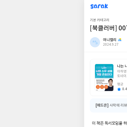
sarak
여니캘리
기본 카테고리
[북클러버] 0
여니캘리
작
2024.9.27
성
일
나는 
글
이하영
쓴
토네이
이
평균
8.4
[애드온]
사락에 리뷰
이 책은 독서모임을 하는