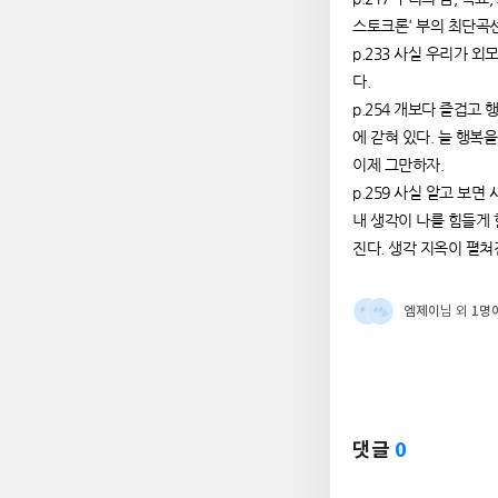
스토크론' 부의 최단곡
p.233 사실 우리가 
다.
p.254 개보다 즐겁고
에 갇혀 있다. 늘 행복
이제 그만하자.
p.259 사실 알고 보
내 생각이 나를 힘들게 
진다. 생각 지옥이 펼쳐
엠제이
1명
님 외
댓글
0