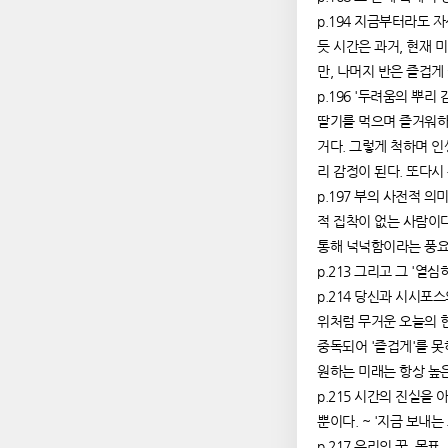
p.194 지금부터라도 
듯 시간은 과거, 현재 
만, 나머지 반은 즐겁게
p.196 '두려움의 뿌
딸기를 먹으며 즐거워하
거다. 그렇게 척하며 인
리 감정이 된다. 또다시
p.197 부의 사전적 
적 집착이 없는 사람이다
통해 넉넉함이라는 풍요를
p.213 그리고 그 '열
p.214 당신과 시시포
위처럼 무거운 오늘의 현
중독되어 '즐겁게'를 못
원하는 미래는 항상 높은
p.215 시간의 진실을
뿐이다. ~ '지금 보내
p.217 우리의 꿈, 목