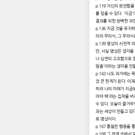
p.119 자신의 완전함
를 찾을 수 있다. '지금
결과를 위한 완벽한 과정
p.136 지금 것을 유
리의 무의식, 그 무의식
p.139 명상의 사전적 
만, 사실 명상은 생각을
나 심연의 고요함으로 침
멈춤'이라는 생각을 만
p.143 나도 과거에는
장 큰 한계가 된다. 이
히려 나의 미래가 지금보
어야 해'라는 집착을 버
수 있다. 오늘이 즐거우
과는 세상이 만들고 있다
로 명상이다.
p.167 통찰은 행동을
p.168 그 관계 속에서