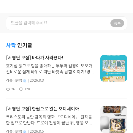
등록
사락
인기글
[서평단 모집] 바다가 사라졌다!
호기심 많고 모험을 좋아하는 두두와 겁쟁이 모모가
신비로운 집게 바위로 떠난 바닷속 탐험 이야기! 망둥
이, 소라게, 낙지 같은 바다 친구들과 신나게 놀던 중
별
리뷰어클럽
2026.8.3
갑자기 거대해진 집게 바위의 비밀을 마주하게 되는
명
작
26
120
데, 과연 바다에 무슨 일이 벌어진 걸까요? 상상력을
좋
댓
작
성
아
글
성
자극하는 환상적인 해양 모험 동화 속으로 풍덩 빠져
일
요
일
보세요!바다가 사라졌다!글쓴이서휘 글출판사풀
빛 예스24 바로가기 닫기모집인원 : 20명신청기간 :
[서평단 모집] 한권으로 읽는 오디세이아
2026.08.03 ~ 2026.08.07발표일자 : 2026.08.13리
크리스토퍼 놀란 감독의 영화 『오디세이』 원작을
뷰 작성기한 : 도서/상품 받고 2주 이내 ▶ 주소/연락
한 권으로 만난다. 트로이 전쟁이 끝난 뒤, 영웅 오디
처 업데이트 : 신청 전 상품 받으실 주소/연락처를 업
세우스는 고향 이타케로 돌아가기 위해 키클롭스, 마
데이트 해주세요! (선정 후 수정 불가)▶ 서평단 신청
별
리뷰어클럽
2026.8.5