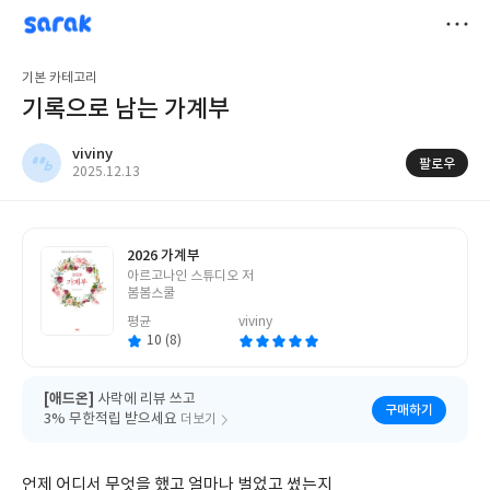
sarak
viviny
저
기본 카테고리
장
기록으로 남는 가계부
viviny
팔로우
작
2025.12.13
성
일
2026 가계부
글
아르고나인 스튜디오 저
쓴
봄봄스쿨
이
평균
viviny
10 (8)
[애드온]
사락에 리뷰 쓰고
구매하기
3% 무한적립 받으세요
더보기
언제 어디서 무엇을 했고 얼마나 벌었고 썼는지