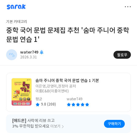
sarak
water749
저
기본 카테고리
장
중학 국어 문법 문제집 추천 '숨마 주니어 중학
문법 연습 1'
water749
팔로우
작
2026.3.31
성
일
숨마 주니어 중학 국어 문법 연습 1 기본
글
이은영,강영미,권정아 공저
쓴
이룸E&B(이룸이앤비)
이
평균
water749
9.8 (208)
[애드온]
사락에 리뷰 쓰고
구매하기
3% 무한적립 받으세요
더보기