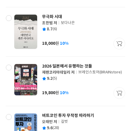
격
무극화 시대
조한범 저
보다나은
글
평
8.7
(6)
쓴
출
균
이
판
사
18,000
10%
원
가
격
2026 일본에서 유행하는 것들
재팬코리아데일리 저
브레인스토어(BRAINstore)
글
평
9.2
(5)
쓴
출
균
이
판
사
19,800
10%
원
가
격
비트코인 투자 무작정 따라하기
오태민 저
길벗
글
평
9.6
(28)
쓴
출