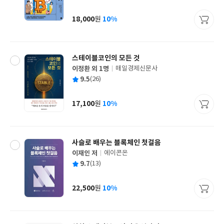
균
이
판
사
18,000
10%
원
가
격
스테이블코인의 모든 것
이정환 외 1명
매일경제신문사
글
평
9.5
(26)
쓴
출
균
이
판
사
17,100
10%
원
가
격
사슬로 배우는 블록체인 첫걸음
이재인 저
에이콘온
글
평
9.7
(13)
쓴
출
균
이
판
사
22,500
10%
원
가
격