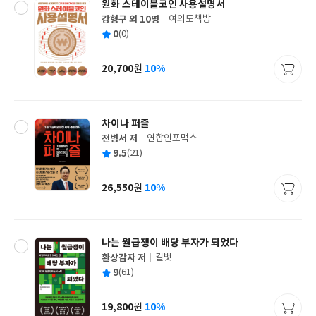
원화 스테이블코인 사용설명서
강형구 외 10명
여의도책방
글
평
0
(0)
쓴
출
균
이
판
사
20,700
10%
원
가
격
차이나 퍼즐
전병서 저
연합인포맥스
글
평
9.5
(21)
쓴
출
균
이
판
사
26,550
10%
원
가
격
나는 월급쟁이 배당 부자가 되었다
환상감자 저
길벗
글
평
9
(61)
쓴
출
균
이
판
사
19,800
10%
원
가