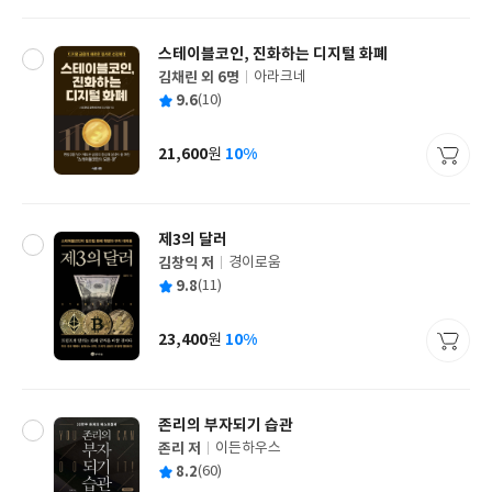
격
스테이블코인, 진화하는 디지털 화폐
김채린 외 6명
아라크네
글
평
9.6
(10)
쓴
출
균
이
판
사
21,600
10%
원
가
격
제3의 달러
김창익 저
경이로움
글
평
9.8
(11)
쓴
출
균
이
판
사
23,400
10%
원
가
격
존리의 부자되기 습관
존리 저
이든하우스
글
평
8.2
(60)
쓴
출
균