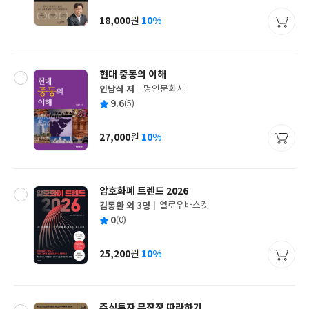
이
판
사
18,000
10%
원
가
격
현대 중동의 이해
인남식 저
명인문화사
글
평
9.6
(5)
쓴
출
균
이
판
사
27,000
10%
원
가
격
암호화폐 트렌드 2026
김동환 외 3명
옐로우바스켓
글
평
0
(0)
쓴
출
균
이
판
사
25,200
10%
원
가
격
주식투자 무작정 따라하기