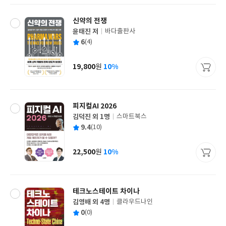
신약의 전쟁
윤태진 저
바다출판사
글
평
6
(4)
쓴
출
균
이
판
사
19,800
10%
원
가
격
피지컬AI 2026
김덕진 외 1명
스마트북스
글
평
9.4
(10)
쓴
출
균
이
판
사
22,500
10%
원
가
격
테크노스테이트 차이나
김영배 외 4명
클라우드나인
글
평
0
(0)
쓴
출
균
이
판