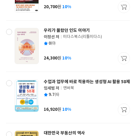
사
20,700
10%
원
가
격
우리가 몰랐던 인도 이야기
이정선 저
미다스북스(리틀미다스)
글
평
0
(0)
쓴
출
균
이
판
사
24,300
10%
원
가
격
수업과 업무에 바로 적용하는 생성형 AI 활용 58제
임세범 저
앤써북
글
평
9.7
(6)
쓴
출
균
이
판
사
16,920
10%
원
가
격
대한민국 부동산의 역사