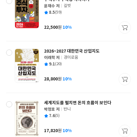
윤재수 저
길벗
글
평
8.5
(59)
쓴
출
균
이
판
사
22,500
10%
원
가
격
2026~2027 대한민국 산업지도
이래학 저
경이로움
글
평
9.1
(20)
쓴
출
균
이
판
사
28,800
10%
원
가
격
세계지도를 펼치면 돈의 흐름이 보인다
박정호 저
반니
글
평
7.6
(5)
쓴
출
균
이
판
사
17,820
10%
원
가