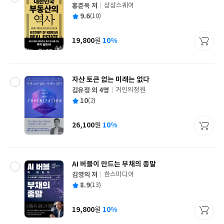
홍춘욱 저
상상스퀘어
글
평
9.6
(10)
쓴
출
균
이
판
사
19,800
10%
원
가
격
자산 토큰 없는 미래는 없다
김유정 외 4명
거인의정원
글
평
10
(2)
쓴
출
균
이
판
사
26,100
10%
원
가
격
AI 버블이 만드는 부채의 종말
김영익 저
한스미디어
글
평
8.9
(13)
쓴
출
균
이
판
사
19,800
10%
원
가