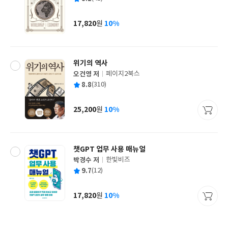
쓴
출
균
이
판
사
17,820
10%
원
가
격
위기의 역사
오건영 저
페이지2북스
글
평
8.8
(310)
쓴
출
균
이
판
사
25,200
10%
원
가
격
챗GPT 업무 사용 매뉴얼
박경수 저
한빛비즈
글
평
9.7
(12)
쓴
출
균
이
판
사
17,820
10%
원
가
격