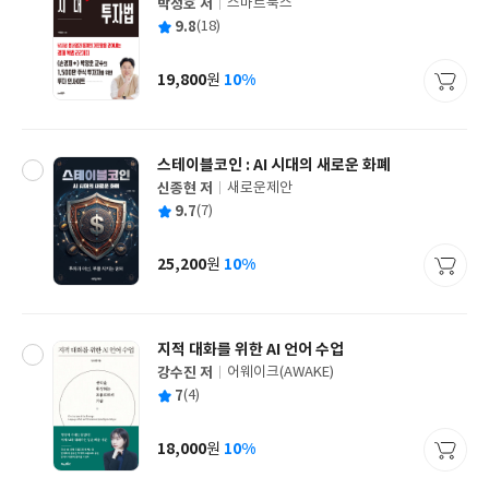
박정호 저
스마트북스
글
평
9.8
(18)
쓴
출
균
이
판
사
19,800
10%
원
가
격
스테이블코인 : AI 시대의 새로운 화폐
신종현 저
새로운제안
글
평
9.7
(7)
쓴
출
균
이
판
사
25,200
10%
원
가
격
지적 대화를 위한 AI 언어 수업
강수진 저
어웨이크(AWAKE)
글
평
7
(4)
쓴
출
균
이
판
사
18,000
10%
원
가
격