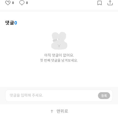
0
0
좋
댓
작
아
글
성
요
일
댓글
0
아직 댓글이 없어요.
첫 번째 댓글을 남겨보세요.
등록
맨위로