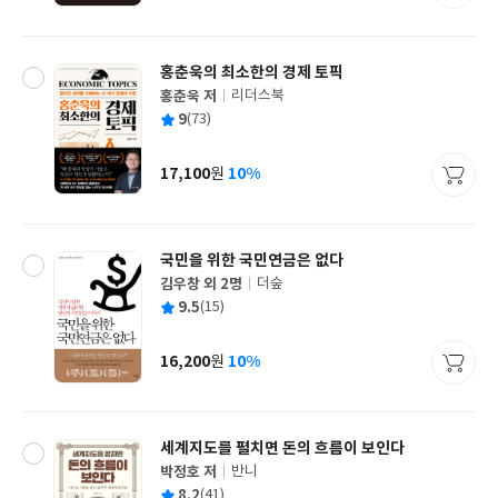
격
홍춘욱의 최소한의 경제 토픽
홍춘욱 저
리더스북
글
평
9
(73)
쓴
출
균
이
판
사
17,100
10%
원
가
격
국민을 위한 국민연금은 없다
김우창 외 2명
더숲
글
평
9.5
(15)
쓴
출
균
이
판
사
16,200
10%
원
가
격
세계지도를 펼치면 돈의 흐름이 보인다
박정호 저
반니
글
평
8.2
(41)