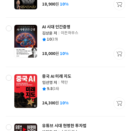
사
18,900
10%
원
가
격
AI 시대 인간증명
김상윤 저
이든하우스
글
평
10
(19)
쓴
출
균
이
판
사
18,000
10%
원
가
격
중국 AI 미래 지도
임선영 저
책만
글
평
9.8
(16)
쓴
출
균
이
판
사
24,300
10%
원
가
격
유튜브 시대 현명한 투자법