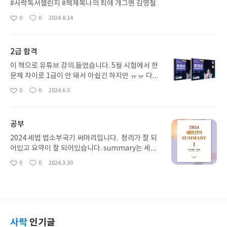
#사락독서챌린지 #책제목나의 최애 개그맨 김영철
0
0
2024.8.14
좋
댓
작
아
글
성
요
일
2급 합격
이 책으로 유튜브 강의.들었습니다. 5월 시험에서 한
문제 차이로 1급이 안 돼서 아쉽긴 하지만 ㅠㅠ 다음
번에 다시 도전하려고요~~ 최태성 선생님 감사합니
0
0
2024.6.5
좋
댓
작
다. 정말 좋은 책이에요 꼭 구매하셔서 다들 원하는
아
글
성
급수 따시길 바랍니다.!!!
요
일
공부
2024 세법 법소부국기 써머리입니다. 정리가 잘 되
어있고 요약이 잘 되어있습니다. summary는 세법
공부하는데에 있어서 최고의 수험서 입니다! 공부 열
0
0
2024.3.30
좋
댓
작
심히 해서 꼭 합격하겠습니다~~ 마지막 구매이길 바
아
글
성
라봅니다..!!!
요
일
사락
인기글