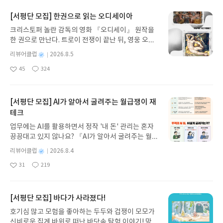
[서평단 모집] 한권으로 읽는 오디세이아
크리스토퍼 놀란 감독의 영화 『오디세이』 원작을
한 권으로 만난다. 트로이 전쟁이 끝난 뒤, 영웅 오디
세우스는 고향 이타케로 돌아가기 위해 키클롭스, 마
별
리뷰어클럽
2026.8.5
녀 키르케, 세이렌의 노래, 포세이돈의 분노를 헤쳐
명
작
45
324
나간다. 그리스 철학 전공자인 옮긴이가 호메로스의
좋
댓
작
성
아
글
성
방대한 24권 서사를 현대적이고 자연스러운 한국어
일
요
일
로 풀어내, 고전이 낯선 독자도 이야기의 흐름을 놓치
지 않고 끝까지 읽을 수 있다. 3천 년을 이어 온 귀향
[서평단 모집] AI가 알아서 굴려주는 월급쟁이 재
과 모험의 대서사시가 가장 읽기 편한 번역으로 새롭
테크
게 펼쳐진다.한권으로 읽는 오디세이아글쓴이호메로
업무에는 AI를 활용하면서 정작 '내 돈' 관리는 혼자
스 저/육혜원 역출판사이화북스 예스24 바로가기 닫
끙끙대고 있지 않나요? 『AI가 알아서 굴려주는 월급
기모집인원 : 5명신청기간 : 2026.08.05 ~ 2026.08.
쟁이 재테크』는 챗GPT·클로드·제미나이·퍼플렉시
09발표일자 : 2026.08.13리뷰 작성기한 : 도서/상품
별
리뷰어클럽
2026.8.4
티를 나만의 재테크 팀으로 만드는 실전 가이드입니
받고 2주 이내 ▶ 주소/연락처 업데이트 : 신청 전 상
명
작
31
219
다. 재무 진단부터 주식 투자, 부동산, 절세, 자산 관
좋
댓
작
성
품 받으실 주소/연락처를 업데이트 해주세요! (선정
아
글
성
리 자동화 루틴까지, 코딩 없이도 프롬프트 하나로 2
일
후 수정 불가)▶ 서평단 신청 방법 : 기대평 댓글을 작
요
일
0년 차 재무 전문가의 맞춤 조언을 받을 수 있습니다.
성해주세요! 먼저 작성한 리뷰를 올려주시면 당첨확
좋은 정보를 찾는 시대는 끝났습니다. 이제는 좋은 질
[서평단 모집] 바다가 사라졌다!
률이 올라갑니다!! ※ 신청 전, 꼭 확인해주세요!- '사
문을 던지는 사람이 돈을 법니다. 경제적 자유를 앞당
락' 개설 후, 이 글의 댓글로 신청해주세요.- 기존 YE
호기심 많고 모험을 좋아하는 두두와 겁쟁이 모모가
기고 싶은 월급쟁이라면, 이 책이 바로 그 시작입니
S블로그는 '사락'으로 개편되어 별도로 개설하지 않
신비로운 집게 바위로 떠난 바닷속 탐험 이야기! 망둥