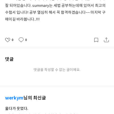
잘 되어있습니다. summary는 세법 공부하는데에 있어서 최고의
수험서 입니다! 공부 열심히 해서 꼭 합격하겠습니다~~ 마지막 구
매이길 바라봅니다..!!!
0
0
좋
댓
작
아
글
성
요
일
댓글
댓글을 작성할 수 없는 글이에요.
werkym
님의 최신글
울다가 웃었다.