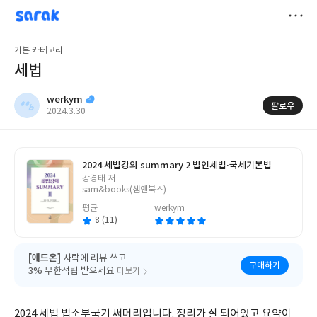
sarak
werkym
저
기본 카테고리
장
세법
werkym
팔로우
작
2024.3.30
성
일
2024 세법강의 summary 2 법인세법·국세기본법
글
강경태 저
쓴
sam&books(샘앤북스)
이
평균
werkym
8 (11)
[애드온]
사락에 리뷰 쓰고
구매하기
3% 무한적립 받으세요
더보기
2024 세법 법소부국기 써머리입니다. 정리가 잘 되어있고 요약이