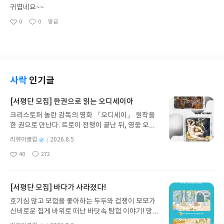
귀엽네요~~
0
0
방금
좋
댓
작
아
글
성
요
일
사락
인기글
[서평단 모집] 한권으로 읽는 오디세이아
크리스토퍼 놀란 감독의 영화 『오디세이』 원작을
한 권으로 만난다. 트로이 전쟁이 끝난 뒤, 영웅 오디
세우스는 고향 이타케로 돌아가기 위해 키클롭스, 마
별
리뷰어클럽
2026.8.5
녀 키르케, 세이렌의 노래, 포세이돈의 분노를 헤쳐
명
작
40
272
나간다. 그리스 철학 전공자인 옮긴이가 호메로스의
좋
댓
작
성
아
글
성
방대한 24권 서사를 현대적이고 자연스러운 한국어
일
요
일
로 풀어내, 고전이 낯선 독자도 이야기의 흐름을 놓치
지 않고 끝까지 읽을 수 있다. 3천 년을 이어 온 귀향
[서평단 모집] 바다가 사라졌다!
과 모험의 대서사시가 가장 읽기 편한 번역으로 새롭
호기심 많고 모험을 좋아하는 두두와 겁쟁이 모모가
게 펼쳐진다.한권으로 읽는 오디세이아글쓴이호메로
신비로운 집게 바위로 떠난 바닷속 탐험 이야기! 망둥
스 저/육혜원 역출판사이화북스 예스24 바로가기 닫
이, 소라게, 낙지 같은 바다 친구들과 신나게 놀던 중