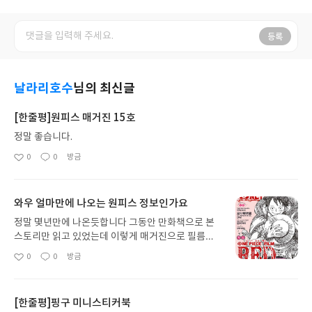
등록
날라리호수
님의 최신글
[한줄평]원피스 매거진 15호
정말 좋습니다.
0
0
방금
좋
댓
작
아
글
성
요
일
와우 얼마만에 나오는 원피스 정보인가요
정말 몇년만에 나온듯합니다 그동안 만화책으로 본
스토리만 읽고 있었는데 이렇게 매거진으로 필름레
드의 정보도 구수하게 많이 알 수있어서 정말 좋습니
0
0
방금
좋
댓
작
다 꾸준히 자주 나오주면 좋을듯합니다 초판 부록도
아
글
성
같이 넣어주면 더더욱 좋을 듯합니다.
요
일
[한줄평]핑구 미니스티커북