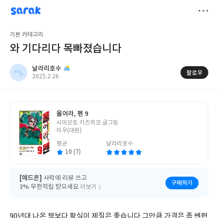
sarak
날라리호수
저
기본 카테고리
장
와 기다리다 목빠졌습니다
날라리호수
팔로우
작
2025.2.26
성
일
울어라, 펜 9
글
시마모토 카즈히코 글그림
쓴
미우(대원)
이
평균
날라리호수
10 (7)
[애드온]
사락에 리뷰 쓰고
구매하기
3% 무한적립 받으세요
더보기
90년대 나온 책보다 확실이 제질은 좋습니다 그만큼 가격은 좀 쎈편