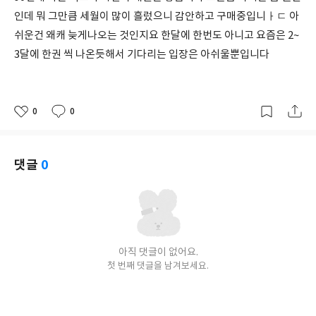
인데 뭐 그만큼 세월이 많이 흘렀으니 감안하고 구매중입니ㅏㄷ 아
쉬운건 왜캐 늦게나오는 것인지요 한달에 한번도 아니고 요즘은 2~
3달에 한권 씩 나온듯해서 기다리는 입장은 아쉬울뿐입니다
0
0
좋
댓
작
아
글
성
요
일
댓글
0
아직 댓글이 없어요.
첫 번째 댓글을 남겨보세요.