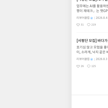
먼저 작성한 리뷰를 올려
업무에는 AI를 활용하면
글의 댓글로 신청해주세
쟁이 재테크』는 챗GP
도서/상품 발송- 도서
다. 재무 진단부터 주식
니다.- 주소/연락처에
별
리뷰어클럽
2026.8.4
차 재무 전문가의 맞춤
명
작
리뷰 작성- 도서/상품을
31
219
던지는 사람이 돈을 법
좋
댓
작
성
내 미작성, 불성실한 리
아
글
성
알아서 굴려주는 월급쟁
일
럽은 개인의 감상이 포
요
일
신청기간 : 2026.08.0
주소/연락처 업데이트 :
[서평단 모집] 바다가
평단 신청 방법 : 기
호기심 많고 모험을 좋
신청 전, 꼭 확인해주세요
이, 소라게, 낙지 같
개편되어 별도로 개설하
데, 과연 바다에 무슨
보상의 주소/연락처 (
별
리뷰어클럽
2026.8.3
보세요!바다가 사라졌다
명
작
나 배송에서 누락될 수 
26
125
6.08.03 ~ 2026.
좋
댓
작
성
셔야 합니다. (포스트가
아
글
성
데이트 : 신청 전 상품
일
시 이후 선정에서 제외
요
일
기대평 댓글을 작성해주
니다.
해주세요!- '사락' 개
개설하지 않으셔도 됩니
처 (클릭 시 수정 가
될 수 있습니다(재발송 
스트가 아닌 '리뷰'로 
서 제외될 수 있습니다