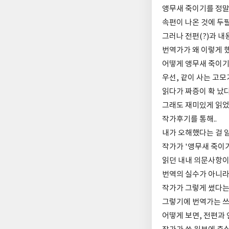
앵무새 죽이기를 정말
속편이 나온 것에 두팔
그러나 전편(?)과 내
번역가가 왜 이렇게 
어떻게 앵무새 죽이기
우선, 같이 사는 고모
읽다가 짜증이 확 났다
그래도 재미있게 읽었
작가후기를 통해..
내가 오해했다는 걸 
작가가 '앵무새 죽이
읽던 내내 의문사항이
번역의 실수가 아니라
작가가 그렇게 썼다는 
그렇기에 번역가는 쓰여
어떻게 보면, 전편과 