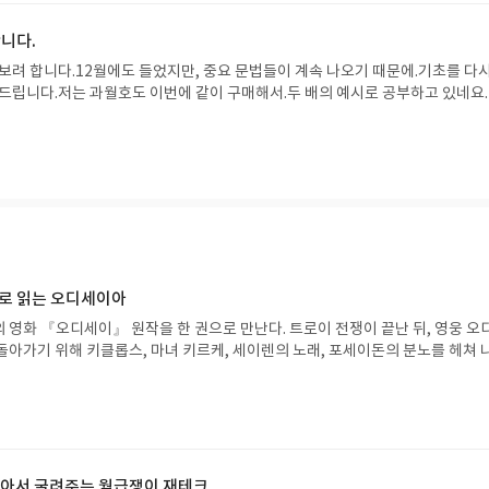
니다.
 보려 합니다.12월에도 들었지만, 중요 문법들이 계속 나오기 때문에.기초를 다시
 드립니다.저는 과월호도 이번에 같이 구매해서.두 배의 예시로 공부하고 있네요
좋겠습니다.
으로 읽는 오디세이아
 영화 『오디세이』 원작을 한 권으로 만난다. 트로이 전쟁이 끝난 뒤, 영웅 오
돌아가기 위해 키클롭스, 마녀 키르케, 세이렌의 노래, 포세이돈의 분노를 헤쳐 
자인 옮긴이가 호메로스의 방대한 24권 서사를 현대적이고 자연스러운 한국어로 
도 이야기의 흐름을 놓치지 않고 끝까지 읽을 수 있다. 3천 년을 이어 온 귀향과
기 편한 번역으로 새롭게 펼쳐진다.한권으로 읽는 오디세이아글쓴이호메로스 저
24 바로가기 닫기모집인원 : 5명신청기간 : 2026.08.05 ~ 2026.08.09
리뷰 작성기한 : 도서/상품 받고 2주 이내 ▶ 주소/연락처 업데이트 : 신청 전 상품 받으
해주세요! (선정 후 수정 불가)▶ 서평단 신청 방법 : 기대평 댓글을 작성해주세
 알아서 굴려주는 월급쟁이 재테크