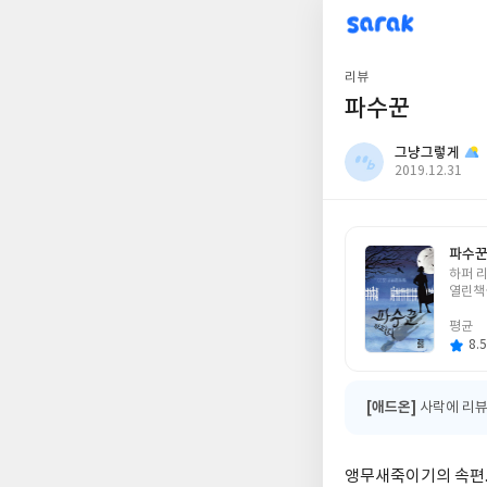
sarak
그냥그렇게
리뷰
파수꾼
그냥그렇게
작
2019.12.31
성
일
파수
글
하퍼 리
쓴
열린책
이
평균
8.5
[애드온]
사락에 리뷰
앵무새죽이기의 속편