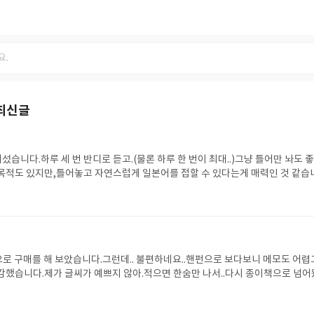
최신글
섰습니다.하루 세 번 반디로 듣고.(물론 하루 한 번이 최대..)그냥 틀어만 놔도 
목적도 있지만,틀어놓고 자연스럽게 일본어를 접할 수 있다는게 매력인 것 같습
로운 일본어를 알려주시는 것도 좋아요.
로 구매를 해 보았습니다.그런데.. 불편하네요..핸펀으로 보다보니 메모도 어렵고
감했습니다.제가 글씨가 예쁘지 않아.적으면 한숨만 나서..다시 종이책으로 넘어
이고, 올해 말까지 꾸준히 공부 해 보렵니다.