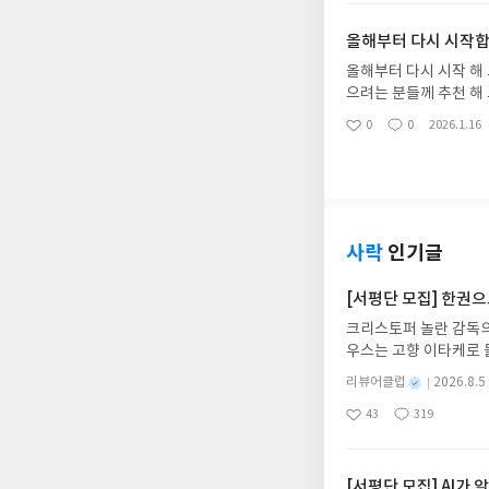
요
일
올해부터 다시 시작합
올해부터 다시 시작 해
으려는 분들께 추천 해
발 올해는 꾸준했으면 
0
0
2026.1.16
좋
댓
작
아
글
성
요
일
사락
인기글
[서평단 모집] 한권
크리스토퍼 놀란 감독의
우스는 고향 이타케로 
다. 그리스 철학 전공
별
리뷰어클럽
2026.8.5
어내, 고전이 낯선 독자
명
작
43
319
의 대서사시가 가장 읽
좋
댓
작
성
아
글
성
혜원 역출판사이화북스 예스
일
요
일
자 : 2026.08.13
주소/연락처를 업데이트 
[서평단 모집] AI가