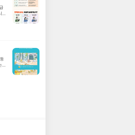
 이
월급
 ▶
니
발송됩
20년
 ▶
문을
기간
I가
어클
5명
 ▶
 서
 ※
망둥
로
는
정
져
되거
02
해주
 업
 작성
 :
장합
 확인
도로
연락
누락
(포
정에