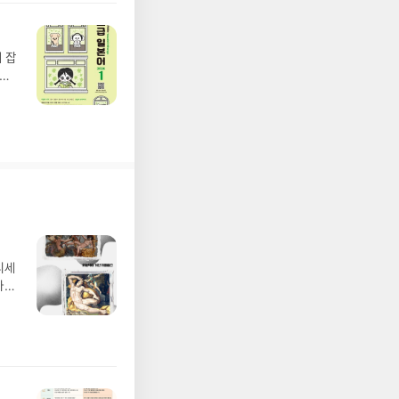
 잡
.제
디세
나간
풀
 모험
/육
발표일
실
요!