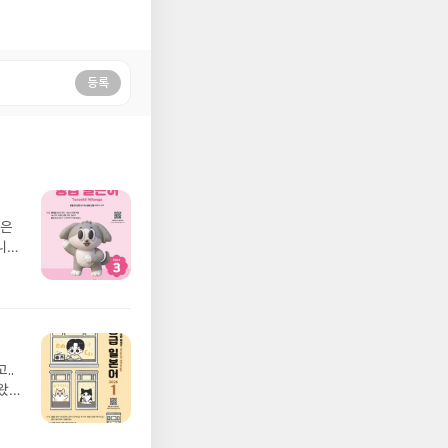
등록
좋은
니
..
왔