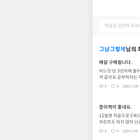
그냥그렇게
님의 
매달 구매합니다.
어느덧 만 3년차에 들어
거 같아요.공부하려는 
다.그리고 중간중간 새
0
0
2026.3.18
좋
댓
작
아
글
성
요
일
종이책이 좋네요.
12월엔 처음으로 E북으
프린트도 되지 않아 난
네요.여튼 새해 첫 시작
0
0
2026.1.16
좋
댓
작
아
글
성