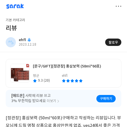
sarak
ehfl
저
기본 카테고리
장
리뷰
ehfl
팔로우
작
2023.12.18
성
일
[문구/GIFT]
[정관장] 홍삼보력 (50ml*60포)
글
평균
ehfl
쓴
이
9.3 (20)
[애드온]
사락에 리뷰 쓰고
구매하기
3% 무한적립 받으세요
더보기
[정관장] 홍삼보력 (50ml*60포)구매하고 작성하는 리뷰입니다. 부
모님께 드릴 명절 상품으로 홍삼만한게 없죠. yes24에서 좋은 가격