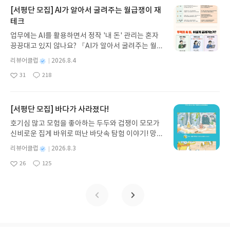
지 않고 끝까지 읽을 수 있다. 3천 년을 이어 온 귀향
[서평단 모집] AI가 알아서 굴려주는 월급쟁이 재
과 모험의 대서사시가 가장 읽기 편한 번역으로 새롭
테크
게 펼쳐진다.한권으로 읽는 오디세이아글쓴이호메로
업무에는 AI를 활용하면서 정작 '내 돈' 관리는 혼자
스 저/육혜원 역출판사이화북스 예스24 바로가기 닫
끙끙대고 있지 않나요? 『AI가 알아서 굴려주는 월급
기모집인원 : 5명신청기간 : 2026.08.05 ~ 2026.08.
쟁이 재테크』는 챗GPT·클로드·제미나이·퍼플렉시
09발표일자 : 2026.08.13리뷰 작성기한 : 도서/상품
별
리뷰어클럽
2026.8.4
티를 나만의 재테크 팀으로 만드는 실전 가이드입니
받고 2주 이내 ▶ 주소/연락처 업데이트 : 신청 전 상
명
작
31
218
다. 재무 진단부터 주식 투자, 부동산, 절세, 자산 관
좋
댓
작
성
품 받으실 주소/연락처를 업데이트 해주세요! (선정
아
글
성
리 자동화 루틴까지, 코딩 없이도 프롬프트 하나로 2
일
후 수정 불가)▶ 서평단 신청 방법 : 기대평 댓글을 작
요
일
0년 차 재무 전문가의 맞춤 조언을 받을 수 있습니다.
성해주세요! 먼저 작성한 리뷰를 올려주시면 당첨확
좋은 정보를 찾는 시대는 끝났습니다. 이제는 좋은 질
[서평단 모집] 바다가 사라졌다!
률이 올라갑니다!! ※ 신청 전, 꼭 확인해주세요!- '사
문을 던지는 사람이 돈을 법니다. 경제적 자유를 앞당
락' 개설 후, 이 글의 댓글로 신청해주세요.- 기존 YE
호기심 많고 모험을 좋아하는 두두와 겁쟁이 모모가
기고 싶은 월급쟁이라면, 이 책이 바로 그 시작입니
S블로그는 '사락'으로 개편되어 별도로 개설하지 않
신비로운 집게 바위로 떠난 바닷속 탐험 이야기! 망둥
다.AI가 알아서 굴려주는 월급쟁이 재테크글쓴이김
으셔도 됩니다. ▶ 도서/상품 발송- 도서/상품은 최근
이, 소라게, 낙지 같은 바다 친구들과 신나게 놀던 중
태형 저출판사한빛미디어 예스24 바로가기 닫기모
별
리뷰어클럽
2026.8.3
배송지가 아닌 회원정보상의 주소/연락처 (클릭 시
갑자기 거대해진 집게 바위의 비밀을 마주하게 되는
명
작
집인원 : 5명신청기간 : 2026.08.04 ~ 2026.08.08발
수정 가능)로 발송됩니다.- 주소/연락처에 문제가 있
26
125
데, 과연 바다에 무슨 일이 벌어진 걸까요? 상상력을
좋
댓
작
성
표일자 : 2026.08.13리뷰 작성기한 : 도서/상품 받고
을 시 선정에서 제외되거나 배송에서 누락될 수 있습
아
글
성
자극하는 환상적인 해양 모험 동화 속으로 풍덩 빠져
일
2주 이내 ▶ 주소/연락처 업데이트 : 신청 전 상품 받
요
일
니다(재발송 불가). ▶ 리뷰 작성- 도서/상품을 받고
보세요!바다가 사라졌다!글쓴이서휘 글출판사풀
으실 주소/연락처를 업데이트 해주세요! (선정 후 수
2주 이내 리뷰를 작성해주셔야 합니다. (포스트가 아
빛 예스24 바로가기 닫기모집인원 : 20명신청기간 :
정 불가)▶ 서평단 신청 방법 : 기대평 댓글을 작성해
닌 '리뷰'로 작성)- 기간내 미작성, 불성실한 리뷰, 도
2026.08.03 ~ 2026.08.07발표일자 : 2026.08.13리
주세요! 먼저 작성한 리뷰를 올려주시면 당첨확률이
서/상품과 무관한 리뷰 작성 시 이후 선정에서 제외
뷰 작성기한 : 도서/상품 받고 2주 이내 ▶ 주소/연락
올라갑니다!! ※ 신청 전, 꼭 확인해주세요!- '사락' 개
될 수 있습니다.- 리뷰어클럽은 개인의 감상이 포함
처 업데이트 : 신청 전 상품 받으실 주소/연락처를 업