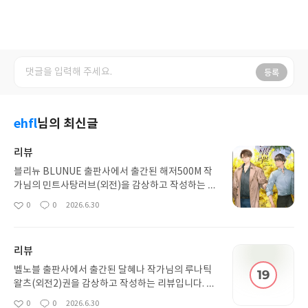
등록
ehfl
님의 최신글
리뷰
블리뉴 BLUNUE 출판사에서 출간된 해저500M 작
가님의 민트사탕러브(외전)을 감상하고 작성하는 리
뷰입니다. 아 기영한은 여전히 기영한이네요. 한결같
0
0
2026.6.30
좋
댓
작
은 모습에 오히려 안심이 됩니다. 짧아서 아쉽지만 그
아
글
성
래도 4년만에 둘의 새로운 모습을 볼 수 있어서 기뻤
요
일
습니다.
리뷰
벨노블 출판사에서 출간된 달혜나 작가님의 루나틱
왈츠(외전2)권을 감상하고 작성하는 리뷰입니다. 요
즘 본 외전들은 사실 마냥 분위기가 달달하지 않았는
0
0
2026.6.30