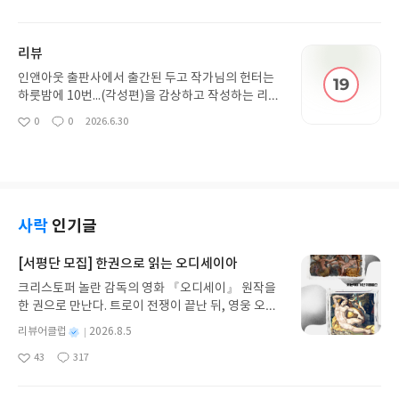
좋
댓
작
데 루나틱 왈츠 외전은 달달해서 힐링하는 기분이 들
아
글
성
었습니다. 둘이 행복해보여서 좋아요.
요
일
리뷰
인앤아웃 출판사에서 출간된 두고 작가님의 헌터는
하룻밤에 10번...(각성편)을 감상하고 작성하는 리뷰
입니다. 본편보다 외전(각성편)이 더 길어서 좋았습
0
0
2026.6.30
좋
댓
작
니다. 사실 외전도 아니고 이정도면 이게 본편이라고
아
글
성
봐도 무방하겠어요.
요
일
사락
인기글
[서평단 모집] 한권으로 읽는 오디세이아
크리스토퍼 놀란 감독의 영화 『오디세이』 원작을
한 권으로 만난다. 트로이 전쟁이 끝난 뒤, 영웅 오디
세우스는 고향 이타케로 돌아가기 위해 키클롭스, 마
별
리뷰어클럽
2026.8.5
녀 키르케, 세이렌의 노래, 포세이돈의 분노를 헤쳐
명
작
43
317
나간다. 그리스 철학 전공자인 옮긴이가 호메로스의
좋
댓
작
성
아
글
성
방대한 24권 서사를 현대적이고 자연스러운 한국어
일
요
일
로 풀어내, 고전이 낯선 독자도 이야기의 흐름을 놓치