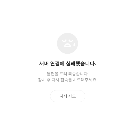
네
트
워
크
오
서버 연결에 실패했습니다.
류
불편을 드려 죄송합니다.
잠시 후 다시 접속을 시도해주세요.
다시 시도