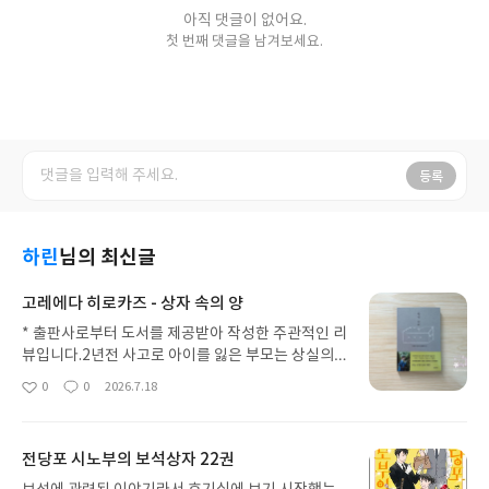
아직 댓글이 없어요.
첫 번째 댓글을 남겨보세요.
등록
하린
님의 최신글
고레에다 히로카즈 - 상자 속의 양
* 출판사로부터 도서를 제공받아 작성한 주관적인 리
뷰입니다.2년전 사고로 아이를 잃은 부모는 상실의
아픔에서 벗어나지 못한 채 안드로이드 광고를 받게
0
0
2026.7.18
좋
댓
작
된다. 이후 죽은 7살 아이와 똑같은 외형의 안드로이
아
글
성
드를 데려온 부부는 아이의 모습을 한 안드로이드를
요
일
조금씩 받아들이며 일상을 회복해나간다. 하지만 안
전당포 시노부의 보석상자 22권
드로이드인 아이에게 비밀이 생기기 시작하는데..동
명의 영화 예고편을 보고 궁금했던 책이었다. 소설 형