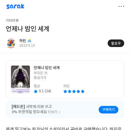
sarak
하린
저
기타리뷰
장
언제나 밤인 세계
하린
팔로우
작
2023.5.15
성
일
언제나 밤인 세계
글
하지은 저
쓴
황금가지
이
평균
하린
9.1 (34)
[애드온]
사락에 리뷰 쓰고
구매하기
3% 무한적립 받으세요
더보기
제겐 믿고보는 작가님의 소설이라서 곧바로 구매했습니다. 하지은