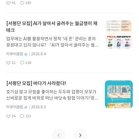
떤 방향의 이야기를 보여주고 싶었는지는 감을 잡을
41
283
나간다. 그리스 철학 전공자인 옮긴이가 호메로스의
좋
댓
작
성
수 있었다. 사실 썩 마음에 드는 전개가 아니라 따로
아
글
성
방대한 24권 서사를 현대적이고 자연스러운 한국어
일
요
일
영화를 찾아볼 것 같지는 않지만 새로운 이야기를 접
로 풀어내, 고전이 낯선 독자도 이야기의 흐름을 놓치
해볼 수 있었던 시간이라 생각한다.
지 않고 끝까지 읽을 수 있다. 3천 년을 이어 온 귀향
[서평단 모집] AI가 알아서 굴려주는 월급쟁이 재
과 모험의 대서사시가 가장 읽기 편한 번역으로 새롭
테크
게 펼쳐진다.한권으로 읽는 오디세이아글쓴이호메로
업무에는 AI를 활용하면서 정작 '내 돈' 관리는 혼자
스 저/육혜원 역출판사이화북스 예스24 바로가기 닫
끙끙대고 있지 않나요? 『AI가 알아서 굴려주는 월급
기모집인원 : 5명신청기간 : 2026.08.05 ~ 2026.08.
쟁이 재테크』는 챗GPT·클로드·제미나이·퍼플렉시
09발표일자 : 2026.08.13리뷰 작성기한 : 도서/상품
별
리뷰어클럽
2026.8.4
티를 나만의 재테크 팀으로 만드는 실전 가이드입니
받고 2주 이내 ▶ 주소/연락처 업데이트 : 신청 전 상
명
작
31
218
다. 재무 진단부터 주식 투자, 부동산, 절세, 자산 관
좋
댓
작
성
품 받으실 주소/연락처를 업데이트 해주세요! (선정
아
글
성
리 자동화 루틴까지, 코딩 없이도 프롬프트 하나로 2
일
후 수정 불가)▶ 서평단 신청 방법 : 기대평 댓글을 작
요
일
0년 차 재무 전문가의 맞춤 조언을 받을 수 있습니다.
성해주세요! 먼저 작성한 리뷰를 올려주시면 당첨확
좋은 정보를 찾는 시대는 끝났습니다. 이제는 좋은 질
[서평단 모집] 바다가 사라졌다!
률이 올라갑니다!! ※ 신청 전, 꼭 확인해주세요!- '사
문을 던지는 사람이 돈을 법니다. 경제적 자유를 앞당
락' 개설 후, 이 글의 댓글로 신청해주세요.- 기존 YE
호기심 많고 모험을 좋아하는 두두와 겁쟁이 모모가
기고 싶은 월급쟁이라면, 이 책이 바로 그 시작입니
S블로그는 '사락'으로 개편되어 별도로 개설하지 않
신비로운 집게 바위로 떠난 바닷속 탐험 이야기! 망둥
다.AI가 알아서 굴려주는 월급쟁이 재테크글쓴이김
으셔도 됩니다. ▶ 도서/상품 발송- 도서/상품은 최근
이, 소라게, 낙지 같은 바다 친구들과 신나게 놀던 중
태형 저출판사한빛미디어 예스24 바로가기 닫기모
별
리뷰어클럽
2026.8.3
배송지가 아닌 회원정보상의 주소/연락처 (클릭 시
갑자기 거대해진 집게 바위의 비밀을 마주하게 되는
명
작
집인원 : 5명신청기간 : 2026.08.04 ~ 2026.08.08발
수정 가능)로 발송됩니다.- 주소/연락처에 문제가 있
26
123
데, 과연 바다에 무슨 일이 벌어진 걸까요? 상상력을
좋
댓
작
성
표일자 : 2026.08.13리뷰 작성기한 : 도서/상품 받고
을 시 선정에서 제외되거나 배송에서 누락될 수 있습
아
글
성
자극하는 환상적인 해양 모험 동화 속으로 풍덩 빠져
일
2주 이내 ▶ 주소/연락처 업데이트 : 신청 전 상품 받
요
일
니다(재발송 불가). ▶ 리뷰 작성- 도서/상품을 받고
보세요!바다가 사라졌다!글쓴이서휘 글출판사풀
으실 주소/연락처를 업데이트 해주세요! (선정 후 수
2주 이내 리뷰를 작성해주셔야 합니다. (포스트가 아
빛 예스24 바로가기 닫기모집인원 : 20명신청기간 :
정 불가)▶ 서평단 신청 방법 : 기대평 댓글을 작성해