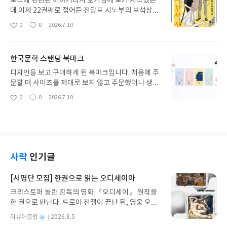
보석에 관련된 이야기라서 호기심에 보기 시작했는
식이 아닌 시나리오 북 형식이라 금방 읽을 수 있었지
데 이제 22권째로 접어든 전당포 시노부의 보석상자
만, 아무래도 영상으로 확인해야 할 것만 같은 부분이
입니다. 보석에 관한 여러 이야기가 나와서 즐겁게 보
0
0
2026.7.10
좋
댓
작
자꾸 보여서 영화를 봤다면 좀 더 흥미롭게 볼 수 있
고 있습니다. 이번 권에서는 좀 더 스케일이 커진다는
아
글
성
지 않았을까 싶기도 했다. '상자 속의 양'이라는 제목
느낌이 많이 들어서 앞으로가 궁금해지네요.
요
일
처럼 책의 내용은 어린왕자의 '중요한 것은 눈에 보이
한국문학 스탠딩 북마크
지 않는다'라는 문구가 중심을 이루고 있다. 똑같은
외형에 말투, 성격이 비슷하게 구현된 안드로이드는
디자인을 보고 구매하게 된 북마크입니다. 처음에 주
겉으로 보기에 잃어버린 아들이나 다름없다. 하지만
문할 때 사이즈를 제대로 보지 않고 주문했더니 생각
문득문득 느끼는 위화감은 안드로이드가 아들인 카
했던 것보다 사이즈가 커서 놀랐는데 그래도 실물이
0
0
2026.7.10
케루가 아니라 별개의 존재임을 인식하게 만든다. 그
좋
댓
작
예쁘긴 했습니다. 디자인은 서시를 구매했는데 다른
아
글
성
시점에서 카케루의 모습을 한 안드로이드도 자아성
디자인도 함께 구매하면 더 좋을 것 같았어요.
요
일
찰을 시작하며 생각지 못한 방향으로 이야기가 전개
됐다.예전에 가족을 잃고 남겨진 이들이 AI기술을 이
용해 세상을 떠난 가족의 모습을 구현한 영상을 본 적
이 있다. 그렇게라도 그리움을 달래고 상실의 아픔을
사락
인기글
이겨낼 수 있다면 괜찮은 방법이라고 생각했다. 지금
도 그 생각엔 크게 변함이 없으나 이 책을 보고나니
[서평단 모집] 한권으로 읽는 오디세이아
그렇다면 만들어진 안드로이드는 어떤 존재일까?라
는 물음으로 이어지는 것 같아 미묘한 기분도 들었다.
크리스토퍼 놀란 감독의 영화 『오디세이』 원작을
물론 책에서 등장하는 안드로이드는 100% 성격과
한 권으로 만난다. 트로이 전쟁이 끝난 뒤, 영웅 오디
기억을 구현해내지 못하고 외형과 대략적인 설정만
세우스는 고향 이타케로 돌아가기 위해 키클롭스, 마
별
리뷰어클럽
2026.8.5
가지고 있는 불완전한 존재로 묘사되지만 아무튼 어
녀 키르케, 세이렌의 노래, 포세이돈의 분노를 헤쳐
명
작