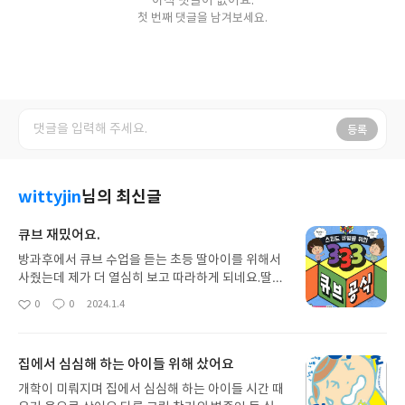
아직 댓글이 없어요.
첫 번째 댓글을 남겨보세요.
등록
wittyjin
님의 최신글
큐브 재밌어요.
방과후에서 큐브 수업을 듣는 초등 딸아이를 위해서
사줬는데 제가 더 열심히 보고 따라하게 되네요.딸아
이는 학교에서 하는 방식이랑 다르다고 짜증을 내지
0
0
2024.1.4
좋
댓
작
만, 아무것도 모르는 상태에서 큐브 독학하기 좋은 책
아
글
성
이예요.학교에서 보는 책은 시중에 판매되는 책이 아
요
일
니라서 구할수가 없어서 아쉽지만, 그래도 시판되는
집에서 심심해 하는 아이들 위해 샀어요
큐브 관련 책 중에서 제일 쉽게 써 있는것 같아요.아
직 갈 길이 멀지만 책 보면서 조금씩조금씩 알아가는
개학이 미뤄지며 집에서 심심해 하는 아이들 시간 때