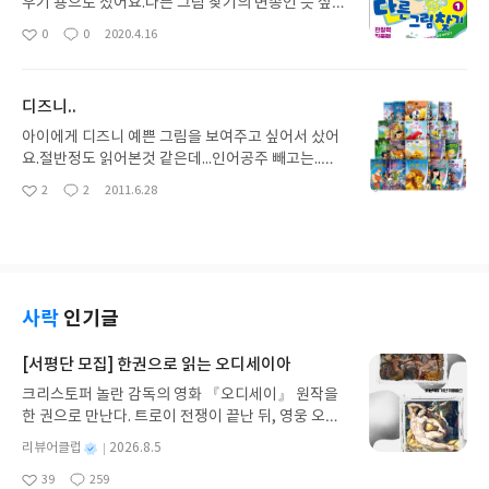
재미가 있어요.
우기 용으로 샀어요.다른 그림 찾기의 변종인 듯 싶어
요.한참 끙끙거리다가 겨우 찾아내고 나면 어이없는
0
0
2020.4.16
좋
댓
작
부분이 상당수예요.애들도 재미있어 하기 보다는 황
아
글
성
당해하네요.자를 들고 거리를 측정해야 하는 부분도
요
일
있고..재미있는 다른 그림 찾기 기대하고 산 책인데..
디즈니..
독자를 기만하는 듯한 책이라 실망이 큽니다.
아이에게 디즈니 예쁜 그림을 보여주고 싶어서 샀어
요.절반정도 읽어본것 같은데...인어공주 빼고는..내
용도 괜찮은거 같아요.인어공주는...원작과 달리 해피
2
2
2011.6.28
좋
댓
작
엔딩으로 끝나요.원작이 잔인하고 아이들 정서에 안
아
글
성
좋다고 내용을 바꾸는 출판사들이 있다는 얘기는 들
요
일
었는데...해피엔딩을 위해 억지로 만들어낸 어이없고
황당한 내용전개네요..디즈니 그림을 보여주기엔....
좋은거 같아요.
사락
인기글
[서평단 모집] 한권으로 읽는 오디세이아
크리스토퍼 놀란 감독의 영화 『오디세이』 원작을
한 권으로 만난다. 트로이 전쟁이 끝난 뒤, 영웅 오디
세우스는 고향 이타케로 돌아가기 위해 키클롭스, 마
별
리뷰어클럽
2026.8.5
녀 키르케, 세이렌의 노래, 포세이돈의 분노를 헤쳐
명
작
39
259
나간다. 그리스 철학 전공자인 옮긴이가 호메로스의
좋
댓
작
성