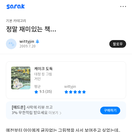
sarak
wittyjin
저
기본 카테고리
장
정말 재미있는 책...
wittyjin
팔로우
작
2009.7.20
성
일
케이크 도둑
글
데청 킹 그림
쓴
거인
이
평균
wittyjin
9.5 (35)
[애드온]
사락에 리뷰 쓰고
구매하기
3% 무한적립 받으세요
더보기
예전부터 아이에게 글자없는 그림책을 사서 보여주고 싶었는데..