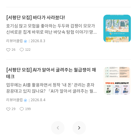
아
글
성
방대한 24권 서사를 현대적이고 자연스러운 한국어
일
요
일
로 풀어내, 고전이 낯선 독자도 이야기의 흐름을 놓치
지 않고 끝까지 읽을 수 있다. 3천 년을 이어 온 귀향
[서평단 모집] 바다가 사라졌다!
과 모험의 대서사시가 가장 읽기 편한 번역으로 새롭
호기심 많고 모험을 좋아하는 두두와 겁쟁이 모모가
게 펼쳐진다.한권으로 읽는 오디세이아글쓴이호메로
신비로운 집게 바위로 떠난 바닷속 탐험 이야기! 망둥
스 저/육혜원 역출판사이화북스 예스24 바로가기 닫
이, 소라게, 낙지 같은 바다 친구들과 신나게 놀던 중
기모집인원 : 5명신청기간 : 2026.08.05 ~ 2026.08.
별
리뷰어클럽
2026.8.3
갑자기 거대해진 집게 바위의 비밀을 마주하게 되는
명
작
09발표일자 : 2026.08.13리뷰 작성기한 : 도서/상품
26
122
데, 과연 바다에 무슨 일이 벌어진 걸까요? 상상력을
좋
댓
작
성
받고 2주 이내 ▶ 주소/연락처 업데이트 : 신청 전 상
아
글
성
자극하는 환상적인 해양 모험 동화 속으로 풍덩 빠져
일
품 받으실 주소/연락처를 업데이트 해주세요! (선정
요
일
보세요!바다가 사라졌다!글쓴이서휘 글출판사풀
후 수정 불가)▶ 서평단 신청 방법 : 기대평 댓글을 작
빛 예스24 바로가기 닫기모집인원 : 20명신청기간 :
[서평단 모집] AI가 알아서 굴려주는 월급쟁이 재
성해주세요! 먼저 작성한 리뷰를 올려주시면 당첨확
2026.08.03 ~ 2026.08.07발표일자 : 2026.08.13리
테크
률이 올라갑니다!! ※ 신청 전, 꼭 확인해주세요!- '사
뷰 작성기한 : 도서/상품 받고 2주 이내 ▶ 주소/연락
락' 개설 후, 이 글의 댓글로 신청해주세요.- 기존 YE
업무에는 AI를 활용하면서 정작 '내 돈' 관리는 혼자
처 업데이트 : 신청 전 상품 받으실 주소/연락처를 업
S블로그는 '사락'으로 개편되어 별도로 개설하지 않
끙끙대고 있지 않나요? 『AI가 알아서 굴려주는 월급
데이트 해주세요! (선정 후 수정 불가)▶ 서평단 신청
으셔도 됩니다. ▶ 도서/상품 발송- 도서/상품은 최근
쟁이 재테크』는 챗GPT·클로드·제미나이·퍼플렉시
방법 : 기대평 댓글을 작성해주세요! 먼저 작성한 리
별
리뷰어클럽
2026.8.4
배송지가 아닌 회원정보상의 주소/연락처 (클릭 시
티를 나만의 재테크 팀으로 만드는 실전 가이드입니
뷰를 올려주시면 당첨확률이 올라갑니다!! ※ 신청
명
작
수정 가능)로 발송됩니다.- 주소/연락처에 문제가 있
29
199
다. 재무 진단부터 주식 투자, 부동산, 절세, 자산 관
좋
댓
작
성
전, 꼭 확인해주세요!- '사락' 개설 후, 이 글의 댓글로
을 시 선정에서 제외되거나 배송에서 누락될 수 있습
아
글
성
리 자동화 루틴까지, 코딩 없이도 프롬프트 하나로 2
일
신청해주세요.- 기존 YES블로그는 '사락'으로 개편
요
일
니다(재발송 불가). ▶ 리뷰 작성- 도서/상품을 받고
0년 차 재무 전문가의 맞춤 조언을 받을 수 있습니다.
되어 별도로 개설하지 않으셔도 됩니다. ▶ 도서/상
2주 이내 리뷰를 작성해주셔야 합니다. (포스트가 아
좋은 정보를 찾는 시대는 끝났습니다. 이제는 좋은 질
품 발송- 도서/상품은 최근 배송지가 아닌 회원정보
닌 '리뷰'로 작성)- 기간내 미작성, 불성실한 리뷰, 도
문을 던지는 사람이 돈을 법니다. 경제적 자유를 앞당
상의 주소/연락처 (클릭 시 수정 가능)로 발송됩니다.