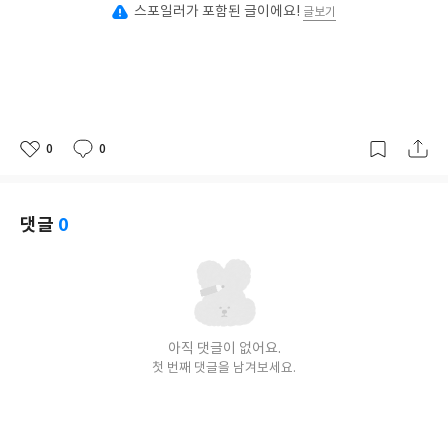
스포일러가 포함된 글이에요!
글보기
0
0
좋
댓
작
아
글
성
요
일
댓글
0
아직 댓글이 없어요.
첫 번째 댓글을 남겨보세요.