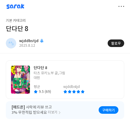
sarak
wjddbstjd
저
기본 카테고리
장
단다단 8
wjddbstjd
팔로우
작
2025.8.12
성
일
단다단 8
글
타츠 유키노부 글,그림
쓴
대원
이
평균
wjddbstjd
9.5 (69)
[애드온]
사락에 리뷰 쓰고
구매하기
3% 무한적립 받으세요
더보기