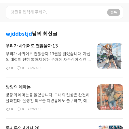
등록
wjddbstjd
님의 최신글
우리가 사귀어도 괜찮을까 13
우리가 사귀어도 괜찮을까 13권을 읽었습니다. 자신
의 매력이 전혀 통하지 않는 존재에 자존심이 상한 그
를 반드시 설레게 만들겠다고 결심한다. 이후 그녀는
0
0
2026.2.13
좋
댓
작
다양한 방법으로 애교를 부리고, 일부러 가까이 다가
아
글
성
가며 반응을 끌어내려 한다. 그러나 번번이 무심하게
요
일
대응하거나 오해를 일으키며, 작전을 무력화시킨다.
방랑의 에마논
이 과정에서 두 사람 사이에는 코믹하고 설레는 상황
들이 끊임없이 펼쳐진다.
방랑의 에마논을 읽었습니다. 그녀의 일상은 완전히
달라진다. 잘생긴 외모를 지녔음에도 불구하고, 애교
나 유혹에 전혀 반응하지 않는 무덤덤한 소년이다. 사
0
0
2026.2.13
좋
댓
작
실 그는 수행 중인 승려 가문 출신으로, 여성에게 마
아
글
성
음을 빼앗기지 않기 위해 스스로를 엄격하게 통제하
요
일
며 살아가고 있다. 귀여운 행동에도 흔들리지 않고,
묵시록의 4기사 20