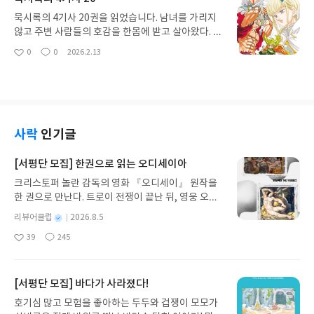
항상 냉정한 태도를 유지한다.
묵시록의 4기사 20권을 읽었습니다. 남녀를 가리지
않고 주변 사람들의 호감을 한몸에 받고 살아왔다. 그
녀는 어려서부터 자신이 귀엽다는 사실을 자연스럽
0
0
2026.2.13
좋
댓
작
게 인식하며, 애교와 미소만으로도 상대를 설레게 만
아
글
성
드는 데 익숙하다. ‘누군가에게 관심을 받지 못한
요
일
다’는 경험은 거의 없었고, 늘 자신이 중심이 되는 학
교생활을 즐기고 있었다.
사락
인기글
[서평단 모집] 한권으로 읽는 오디세이아
크리스토퍼 놀란 감독의 영화 『오디세이』 원작을
한 권으로 만난다. 트로이 전쟁이 끝난 뒤, 영웅 오디
세우스는 고향 이타케로 돌아가기 위해 키클롭스, 마
별
리뷰어클럽
2026.8.5
녀 키르케, 세이렌의 노래, 포세이돈의 분노를 헤쳐
명
작
39
245
나간다. 그리스 철학 전공자인 옮긴이가 호메로스의
좋
댓
작
성
아
글
성
방대한 24권 서사를 현대적이고 자연스러운 한국어
일
요
일
로 풀어내, 고전이 낯선 독자도 이야기의 흐름을 놓치
지 않고 끝까지 읽을 수 있다. 3천 년을 이어 온 귀향
[서평단 모집] 바다가 사라졌다!
과 모험의 대서사시가 가장 읽기 편한 번역으로 새롭
호기심 많고 모험을 좋아하는 두두와 겁쟁이 모모가
게 펼쳐진다.한권으로 읽는 오디세이아글쓴이호메로