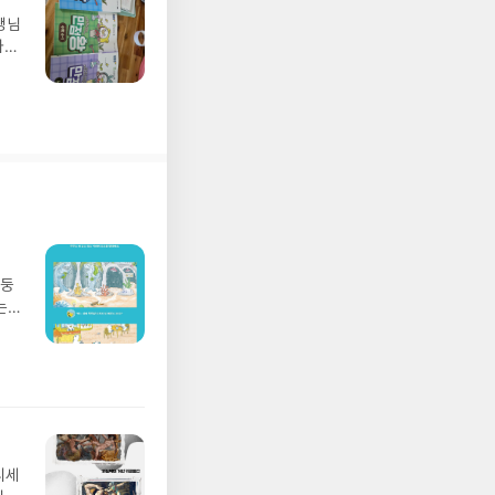
생님
아니
망둥
는
져
02
 업
 :
 확인
도로
연락
디세
누락