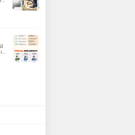
나간
(포
풀
정에
 모험
/육
발표일
실
요!
 이
월급
 ▶
니
발송됩
20년
 ▶
문을
기간
I가
어클
5명
 ▶
 서
 ※
로
정
되거
해주
 작성
장합