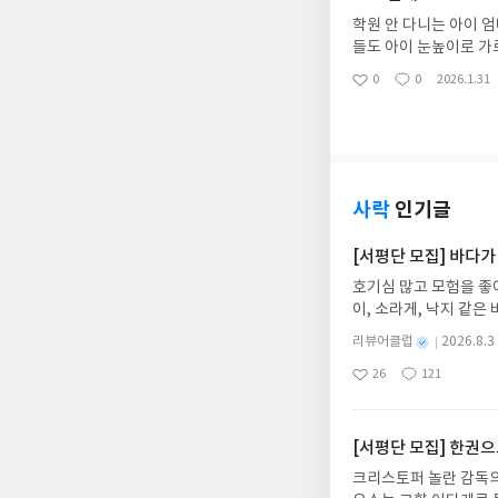
학원 안 다니는 아이 
들도 아이 눈높이로 가
고 하루에 한강의씩 보
0
0
2026.1.31
좋
댓
작
아
글
성
요
일
사락
인기글
[서평단 모집] 바다가
호기심 많고 모험을 좋
이, 소라게, 낙지 같
데, 과연 바다에 무슨
별
리뷰어클럽
2026.8.3
보세요!바다가 사라졌다
명
작
26
121
6.08.03 ~ 2026.
좋
댓
작
성
아
글
성
데이트 : 신청 전 상품
일
요
일
기대평 댓글을 작성해주
해주세요!- '사락' 개
[서평단 모집] 한권
개설하지 않으셔도 됩니
크리스토퍼 놀란 감독의
처 (클릭 시 수정 가