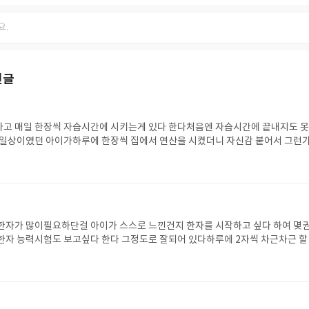
신글
라고 매일 한장씩 자습시간에 시키는게 있다 한다처음엔 자습시간에 끝내지도 
 일상이였던 아이가하루에 한장씩 집에서 연산을 시켰더니 자신감 붙어서 그런가
 항상 풀어낸다고 한다.덜렁대서 한문제씩 꼭 실수를 하지만 개념을 몰라서 틀
야 한다 캄다운하고 계산을 천천히 해보라고
한자가 많이필요하단걸 아이가 스스로 느낀건지 한자를 시작하고 싶다 하여 몇권
한자 능력시험도 보고싶다 한다 그정도로 잘되어 있다하루에 2자씩 차근차근 할
 에비 시험볼수있게끔 한것도 잘되어있따 아주 맘에 든다