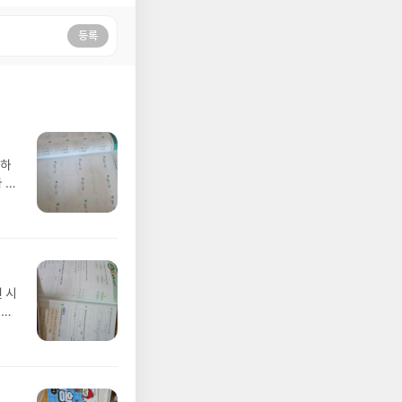
등록
못하
 학
린거
 시
 수