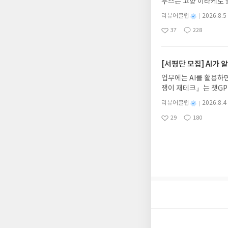
우스는 고향 이타케로 
될 수 있습니다(재발송 
다. 그리스 철학 전공
스트가 아닌 '리뷰'로 
별
리뷰어클럽
2026.8.5
어내, 고전이 낯선 독자
명
작
서 제외될 수 있습니다
37
228
의 대서사시가 가장 읽
좋
댓
작
성
아
글
성
혜원 역출판사이화북스 예스
일
요
일
자 : 2026.08.13
주소/연락처를 업데이트 
[서평단 모집] AI가
먼저 작성한 리뷰를 올려
업무에는 AI를 활용하면
글의 댓글로 신청해주세
쟁이 재테크』는 챗GP
도서/상품 발송- 도서
다. 재무 진단부터 주식
니다.- 주소/연락처에
별
리뷰어클럽
2026.8.4
차 재무 전문가의 맞춤
명
작
리뷰 작성- 도서/상품을
29
180
던지는 사람이 돈을 법
좋
댓
작
성
내 미작성, 불성실한 리
아
글
성
알아서 굴려주는 월급쟁
일
럽은 개인의 감상이 포
요
일
신청기간 : 2026.08.0
주소/연락처 업데이트 :
평단 신청 방법 : 기
신청 전, 꼭 확인해주세요
개편되어 별도로 개설하
보상의 주소/연락처 (
나 배송에서 누락될 수 
셔야 합니다. (포스트가
시 이후 선정에서 제외