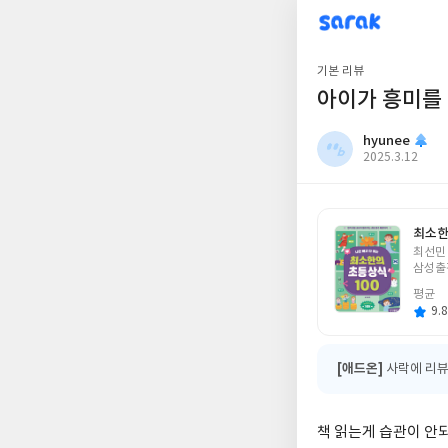
sarak
hyunee
기본 리뷰
아이가 흥미를
hyunee
작
2025.3.12
성
일
최소한
글
최선민
쓴
삼성출
이
평균
9.8
[애드온]
사락에 리뷰
책 읽는게 습관이 안