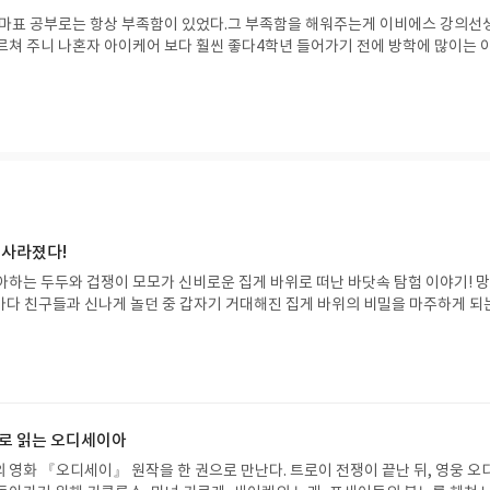
엄마표 공부로는 항상 부족함이 있었다.그 부족함을 해워주는게 이비에스 강의선
르쳐 주니 나혼자 아이케어 보다 훨씬 좋다4학년 들어가기 전에 방학에 많이는 
면 너무 좋다 아이도 좋아하고 강의 보는걸 기다린다!
 사라졌다!
아하는 두두와 겁쟁이 모모가 신비로운 집게 바위로 떠난 바닷속 탐험 이야기! 
은 바다 친구들과 신나게 놀던 중 갑자기 거대해진 집게 바위의 비밀을 마주하게 되
 일이 벌어진 걸까요? 상상력을 자극하는 환상적인 해양 모험 동화 속으로 풍덩 빠
!글쓴이서휘 글출판사풀빛 예스24 바로가기 닫기모집인원 : 20명신청기간 : 2
08.07발표일자 : 2026.08.13리뷰 작성기한 : 도서/상품 받고 2주 이내 ▶ 주소/연락처
 받으실 주소/연락처를 업데이트 해주세요! (선정 후 수정 불가)▶ 서평단 신청 방법
세요! 먼저 작성한 리뷰를 올려주시면 당첨확률이 올라갑니다!! ※ 신청 전, 꼭
설 후, 이 글의 댓글로 신청해주세요.- 기존 YES블로그는 '사락'으로 개편되어 별
으로 읽는 오디세이아
다. ▶ 도서/상품 발송- 도서/상품은 최근 배송지가 아닌 회원정보상의 주소/
 영화 『오디세이』 원작을 한 권으로 만난다. 트로이 전쟁이 끝난 뒤, 영웅 오
능)로 발송됩니다.- 주소/연락처에 문제가 있을 시 선정에서 제외되거나 배송에서 