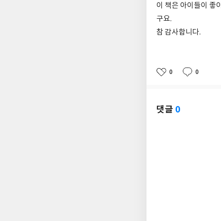
이 책은 아이들이 좋
구요.
참 감사합니다.
0
0
좋
댓
작
아
글
성
요
일
댓글
0