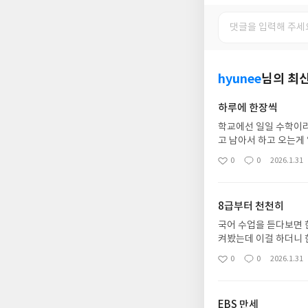
hyunee
님의 최
하루에 한장씩
학교에선 일일 수학이
고 남아서 하고 오는게
교에서 자기가 1등으로
0
0
2026.1.31
좋
댓
작
는 아니라 매번 말해줘
아
글
성
요
일
8급부터 천천히
국어 수업을 듣다보면 
켜봤는데 이걸 하더니 
있는것도 맘에 든다뒤에
0
0
2026.1.31
좋
댓
작
아
글
성
요
일
EBS 만세