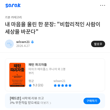
sarak
wlswn21
저
기본 카테고리
장
내 마음을 울린 한 문장: "비합리적인 사람이
세상을 바꾼다"
wlswn21
팔로우
작
2026.4.27
성
일
패턴 파괴자들
글
마이크 메이플스 주니어 외 1명
쓴
부키
이
평균
wlswn21
9.2 (21)
[애드온]
사락에 리뷰 쓰고
구매하기
3% 무한적립 받으세요
더보기