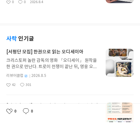
0
0
2026.8.4
좋
댓
작
바로 MS 오피스 프로그램을 쓰다가 AI 프롬프트 창
유혹한 한량'을 떠올리곤 합니다. 하지만 그를 그저
아
글
성
으로 이동해 질문하고, 답변을 복사해서 다시 엑셀이
욕망에 끌려다닌 인물로만 보는 것은, 어쩌면 그에 대
요
일
나 워드로 가져오는 과정의 번거로움이었습니다. 창
한 가장 단편적이고 얕은 오해일지도 모릅니다. 사랑
을 왔다 갔다 하다 보면 흐름도 끊기고, 엑셀 수식이
의 4분의 3은 호기심이다는 카사노바에 대한 세간의
나 데이터가 깨지는 일도 다반사였죠. 그러다 이번에
편견을 기분 좋게 깨부수며, 그라는 인물의 본질과 매
예제가 가득한 코파일럿 길라잡이라는 책을 좋아하
력의 메커니즘을 새로운 시각으로 들여다볼 수 있게
사락
인기글
게 된 이유도 여기 있는데요. 왜 이제야 이 책을 알았
해주는 책입니다.과거 한 인물의 일대기를 추억하는
을까 싶게 실무에 딱 맞춘 오피스 AI 안내서였습니다.
데 그치지 않고, 오늘날 타인과의 관계 속에서 나를
[서평단 모집] 한권으로 읽는 오디세이아
저는 평소 업무에서 엑셀을 가장 많이 활용하는데요.
어떻게 지켜내고 매력적인 주체로 살아갈 것인가라
크리스토퍼 놀란 감독의 영화 『오디세이』 원작을
그동안 일반 생성형 AI에게 엑셀 수식이나 데이터 분
는 생각을 고민하게 해주었습니다. 관계 속에서 항상
한 권으로 만난다. 트로이 전쟁이 끝난 뒤, 영웅 오디
석을 부탁하면 복잡한 데이터 구조를 제대로 이해하
남을 배려하느라 정작 나 자신을 잃어가고 있다고 느
세우스는 고향 이타케로 돌아가기 위해 키클롭스, 마
지 못하거나, 원했던 결과와 다르게 답을 내놓아 속이
끼는 경우, 혹은 타인의 눈치를 보지 않고, 내 삶의 주
별
리뷰어클럽
2026.8.5
녀 키르케, 세이렌의 노래, 포세이돈의 분노를 헤쳐
터진 적이 한두 번이 아니었습니다. 그런데 예제가 가
도권과 자유를 찾고 싶으신 분들이라면 도움이 될 내
명
작
42
301
나간다. 그리스 철학 전공자인 옮긴이가 호메로스의
득한 코파일럿 길라잡이의 엑셀 파트를 보면서 그동
용이 많아 보였습니다. 카사노바에 대한 단순한 편견
좋
댓
작
성
아
글
성
방대한 24권 서사를 현대적이고 자연스러운 한국어
안 제가 느꼈던 문제점들의 해결점도 찾고 더 작업을
을 뒤집고, "어떻게 해야 나를 더 사랑하고, 타인에게
일
요
일
로 풀어내, 고전이 낯선 독자도 이야기의 흐름을 놓치
빠르게 하는 방법을 예제를 통해서 찾을 수 있어서 너
휘둘리지 않는 주체적인 삶을 살 수 있는가"에 대한
지 않고 끝까지 읽을 수 있다. 3천 년을 이어 온 귀향
무 좋네요! 실무에 적용하기 좋은 책인거 같아요!
[서평단 모집] AI가 알아서 굴려주는 월급쟁이 재
답을 찾고 싶다면 사랑의 4분의 3은 호기심이다를 한
과 모험의 대서사시가 가장 읽기 편한 번역으로 새롭
0
0
번 읽어보세요!
테크
좋
댓
작
게 펼쳐진다.한권으로 읽는 오디세이아글쓴이호메로
아
글
성
업무에는 AI를 활용하면서 정작 '내 돈' 관리는 혼자
스 저/육혜원 역출판사이화북스 예스24 바로가기 닫
요
일
끙끙대고 있지 않나요? 『AI가 알아서 굴려주는 월급
기모집인원 : 5명신청기간 : 2026.08.05 ~ 2026.08.
쟁이 재테크』는 챗GPT·클로드·제미나이·퍼플렉시
09발표일자 : 2026.08.13리뷰 작성기한 : 도서/상품
별
리뷰어클럽
2026.8.4
티를 나만의 재테크 팀으로 만드는 실전 가이드입니