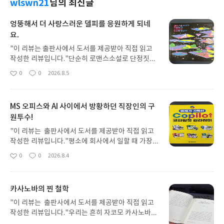
wlswn21
님의 최신글
엉뚱해서 더 사랑스러운 델피를 응원하게 되네
요.
"이 리뷰는 출판사에서 도서를 제공받아 직접 읽고
작성한 리뷰입니다." 단순히 로맨스소설로 단정짓기
보다는 사람이 살아가는 동안 어떤 커다란 계기로 인
0
0
2026.8.5
좋
댓
작
해 완전히 새로운 사람으로 변화하는 모습이 매우 유
아
글
성
쾌하고 정감 있게 잘 녹아있는 책이었습니다. 델피라
요
일
는 캐릭터 자체가 우리 주변에서 흔히 볼 수 있는 평
MS 오피스와 AI 사이에서 방황하던 직장인의 구
범하고 친근한 캐릭터라 훨씬 몰입이 잘 되었던 것 같
원투수!
습니다. 범상치 않은 영국의 베스트셀러 작가 커스티
그린우드의 로맨틱 코미디 소설 인데요. [햄버거를
"이 리뷰는 출판사에서 도서를 제공받아 직접 읽고
먹다가 죽었는데, 저승에서 썸남을 만났다인데요] 제
작성한 리뷰입니다."평소에 회사에서 일할 때 가장
목만 봐도 딱 감이 오듯이 발랄하고 유쾌한 로맨스 소
많이 사용하는 프로그램이 무엇인가요? 아마 십중팔
0
0
2026.8.4
설입니다. 독창적인 설정에 코미디 요소까지 완벽하
좋
댓
작
구 MS 오피스(엑셀, 워드, 파워포인트)라고 답하실
아
글
성
게 녹아들어 있어서 읽는 내내 시간 가는 줄 모르고
텐데요. 저 역시 업무의 80% 이상을 엑셀과 MS 오피
요
일
푹 빠져들었던 거 같습니다. 평소에 저처럼 로맨스 영
스의 프로그램으로 해결하고 있습니다. 그런데 최근
화를 즐겨보시는 분들이라면 영화로 보는 것도 책으
카사노바의 찐 철학
AI 바람이 불면서 ChatGPT나 Claude 같은 외부 AI
로 보는 맛이 또 다른 재미있는 소설 이었습니다.
툴을 업무에 활용하기 시작하셨죠? 저 역시 업무 효
"이 리뷰는 출판사에서 도서를 제공받아 직접 읽고
율을 높여보겠다고 AI 툴을 적극적으로 쓰기 시작했
작성한 리뷰입니다."우리는 흔히 자코모 카사노바라
는데요, 막상 써보니 치명적인 불편함이 있었습니다.
는 이름을 들으면 '희대의 바람둥이', '수많은 여성을