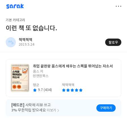
sarak
책책책책
저
기본 카테고리
장
이런 책 또 없습니다.
책책책책
팔로우
작
2019.5.24
성
일
취업 끝판왕 옴스에게 배우는 스펙을 뛰어넘는 자소서
글
옴스 저
쓴
원앤원북스
이
평균
책책책책
9.7 (434)
[애드온]
사락에 리뷰 쓰고
구매하기
3% 무한적립 받으세요
더보기