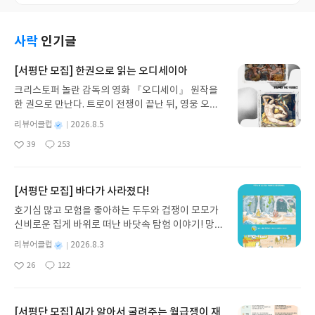
사락
인기글
[서평단 모집] 한권으로 읽는 오디세이아
크리스토퍼 놀란 감독의 영화 『오디세이』 원작을
한 권으로 만난다. 트로이 전쟁이 끝난 뒤, 영웅 오디
세우스는 고향 이타케로 돌아가기 위해 키클롭스, 마
별
리뷰어클럽
2026.8.5
녀 키르케, 세이렌의 노래, 포세이돈의 분노를 헤쳐
명
작
39
253
나간다. 그리스 철학 전공자인 옮긴이가 호메로스의
좋
댓
작
성
아
글
성
방대한 24권 서사를 현대적이고 자연스러운 한국어
일
요
일
로 풀어내, 고전이 낯선 독자도 이야기의 흐름을 놓치
지 않고 끝까지 읽을 수 있다. 3천 년을 이어 온 귀향
[서평단 모집] 바다가 사라졌다!
과 모험의 대서사시가 가장 읽기 편한 번역으로 새롭
호기심 많고 모험을 좋아하는 두두와 겁쟁이 모모가
게 펼쳐진다.한권으로 읽는 오디세이아글쓴이호메로
신비로운 집게 바위로 떠난 바닷속 탐험 이야기! 망둥
스 저/육혜원 역출판사이화북스 예스24 바로가기 닫
이, 소라게, 낙지 같은 바다 친구들과 신나게 놀던 중
기모집인원 : 5명신청기간 : 2026.08.05 ~ 2026.08.
별
리뷰어클럽
2026.8.3
갑자기 거대해진 집게 바위의 비밀을 마주하게 되는
명
작
09발표일자 : 2026.08.13리뷰 작성기한 : 도서/상품
26
122
데, 과연 바다에 무슨 일이 벌어진 걸까요? 상상력을
좋
댓
작
성
받고 2주 이내 ▶ 주소/연락처 업데이트 : 신청 전 상
아
글
성
자극하는 환상적인 해양 모험 동화 속으로 풍덩 빠져
일
품 받으실 주소/연락처를 업데이트 해주세요! (선정
요
일
보세요!바다가 사라졌다!글쓴이서휘 글출판사풀
후 수정 불가)▶ 서평단 신청 방법 : 기대평 댓글을 작
빛 예스24 바로가기 닫기모집인원 : 20명신청기간 :
[서평단 모집] AI가 알아서 굴려주는 월급쟁이 재