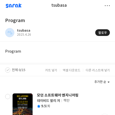
sarak
tsubasa
저
Program
장
tsubasa
팔로우
작
2025.4.26
성
일
Program
전체 0/15
카트 넣기
엑셀 다운로드
다른 리스트에 넣기
추가한 순
모던 소프트웨어 엔지니어링
데이비드 팔리 저
책만
글
평
9.5
(4)
쓴
출
균
이
판