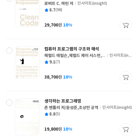
로버트 C. 마틴 저
인사이트(insight)
글
평
8.7
(98)
쓴
출
균
이
판
사
29,700
10%
원
가
격
컴퓨터 프로그램의 구조와 해석
해럴드 애빌슨,제럴드 제이 서스먼,
인사이트(insi
글
줄리 서스먼 공저/김재우,안윤호,김
ght)
평
9.1
(7)
쓴
출
수정,김정민 공역/이광근 감수
균
이
판
사
38,700
10%
원
가
격
생각하는 프로그래밍
존 벤틀리 저/윤성준,조상민 공역
인사이트(insight)
글
평
8.8
(5)
쓴
출
균
이
판
사
19,800
10%
원
가