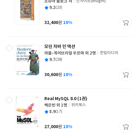
조슈아 블로크 저
인사이트(insight)
글
평
9.2
(23)
쓴
출
균
이
판
사
32,400
10%
원
가
격
모던 자바 인 액션
라울-게이브리얼 우르마 외 2명
한빛미디어
글
평
9.7
(28)
쓴
출
균
이
판
사
30,600
10%
원
가
격
Real MySQL 8.0 (1권)
백은빈 외 1명
위키북스
글
평
8.9
(17)
쓴
출
균
이
판
사
27,000
10%
원
가
격