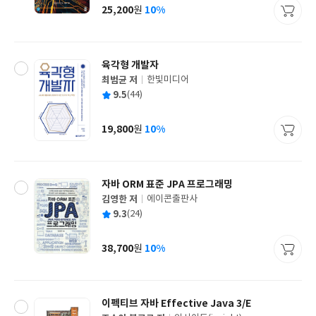
사
25,200
10%
원
가
격
육각형 개발자
최범균 저
한빛미디어
글
평
9.5
(44)
쓴
출
균
이
판
사
19,800
10%
원
가
격
자바 ORM 표준 JPA 프로그래밍
김영한 저
에이콘출판사
글
평
9.3
(24)
쓴
출
균
이
판
사
38,700
10%
원
가
격
이펙티브 자바 Effective Java 3/E