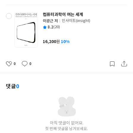
격
컴퓨터과학이 여는 세계
이광근 저
인사이트(insight)
글
평
8.2
(20)
쓴
출
균
이
판
사
16,200
10%
원
가
격
0
0
좋
댓
작
아
글
성
요
일
댓글
0
아직 댓글이 없어요.
첫 번째 댓글을 남겨보세요.