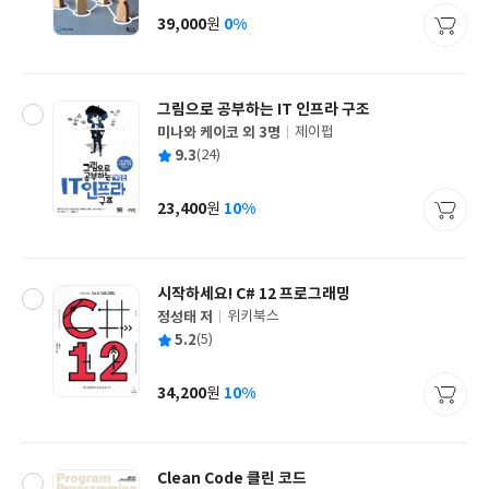
사
39,000
0%
원
가
격
그림으로 공부하는 IT 인프라 구조
미나와 케이코 외 3명
제이펍
글
평
9.3
(24)
쓴
출
균
이
판
사
23,400
10%
원
가
격
시작하세요! C# 12 프로그래밍
정성태 저
위키북스
글
평
5.2
(5)
쓴
출
균
이
판
사
34,200
10%
원
가
격
Clean Code 클린 코드