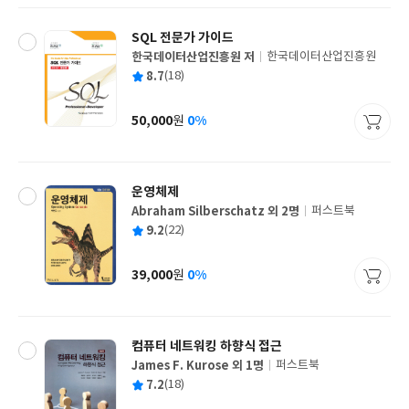
SQL 전문가 가이드
한국데이터산업진흥원 저
한국데이터산업진흥원
글
평
8.7
(18)
쓴
출
균
이
판
사
50,000
0%
원
가
격
운영체제
Abraham Silberschatz 외 2명
퍼스트북
글
평
9.2
(22)
쓴
출
균
이
판
사
39,000
0%
원
가
격
컴퓨터 네트워킹 하향식 접근
James F. Kurose 외 1명
퍼스트북
글
평
7.2
(18)
쓴
출
균
이
판