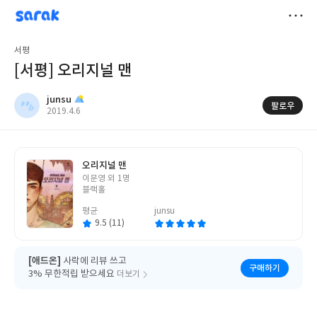
sarak
junsu
저
서평
장
[서평] 오리지널 맨
junsu
팔로우
작
2019.4.6
성
일
오리지널 맨
글
이문영 외 1명
쓴
블랙홀
이
평균
junsu
9.5 (11)
[애드온]
사락에 리뷰 쓰고
구매하기
3% 무한적립 받으세요
더보기