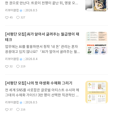
정했다는 말을 듣고는 나는 놀라게 되었다. OPEC을
한 권으로 만난다. 트로이 전쟁이 끝난 뒤, 영웅 오디
고 및 주도 주체가 미국이기에 이스라엘이 참여는 하
20대들에게 있어서 돈의 중요성과 돈에 어떻게 바라
모르는 분들을 있을 수 있어 그에 대한 부연설명을 나
세우스는 고향 이타케로 돌아가기 위해 키클롭스, 마
지만 대부분의 전쟁명칭에 주요참전국을 간략히 넣
보아야 하는가에 대해 초점이 맞추어진 <20대 부자
별
리뷰어클럽
2026.8.5
와 있지 않아 이야기하자면 영어로는 Organizatio
녀 키르케, 세이렌의 노래, 포세이돈의 분노를 헤쳐
는다는 관습적인 의례에 의거하여 나무위키 등재된
수업>에서도 돈, 경제, 자본이라는 개념을 우리를 계
명
작
n of the Petroleum Exporting Countries 이라
45
327
나간다. 그리스 철학 전공자인 옮긴이가 호메로스의
단어인 미국-이란전쟁으로 언급하겠습니다.) 미국과
속 상기시키게 됩니다. <20 · 30 자본주의 생존 인사
좋
댓
작
성
고 하여 가입국 들 간의 석유정책을 조율하기 위한
아
글
성
방대한 24권 서사를 현대적이고 자연스러운 한국어
이스라엘이 이란을 향해 전쟁이 개시한지 1개월하고
이트>에서는 그러한 자본주의에 대해 심층적이로 잘
일
요
일
기구라고 볼 수 있고 알기 쉽게 말하면 석유를 얼마나
로 풀어내, 고전이 낯선 독자도 이야기의 흐름을 놓치
더 넘어가는데, 2월 28 오전 10시에 개시된 전쟁이
다두면서 자본주의 속에서 20 30의 젊은 나이 사람
생산할 것인가를 결정한다고 생각해도 무방할 것이
지 않고 끝까지 읽을 수 있다. 3천 년을 이어 온 귀향
지금까지 끝나지는 않는거는 미국의 우선주의와 이
[서평단 모집] AI가 알아서 굴려주는 월급쟁이 재
들이 자본주의에서 어떻게 살아가야 하는 생존 가이
다. UAE가 여길 탈퇴한 이유가 UAE에게는 OPEC에
과 모험의 대서사시가 가장 읽기 편한 번역으로 새롭
란의 보복주의 여기에 이스라엘이 전쟁이 끝내고 싶
드를 만들 수 있었던 책이었다.그렇다면 돈을 사대에
테크
서 제시한 생산가능용량은 적은데, UAE는 이번 전쟁
게 펼쳐진다.한권으로 읽는 오디세이아글쓴이호메로
지 아니한 국내적 상황등이 맞물리면서 지금까지도
따라 어떻게 변화해나갔고, 이후에는 어떤 사회가 될
업무에는 AI를 활용하면서 정작 '내 돈' 관리는 혼자
피해복구를 위해서이기도 하면서 지금의 석유가격을
스 저/육혜원 역출판사이화북스 예스24 바로가기 닫
하고 있는데, 이 책에서는 미국과 이란이라는 두 축에
지를 한국은행 부총재 출신이자 현직 경제학 교수가
끙끙대고 있지 않나요? 『AI가 알아서 굴려주는 월급
최대한으로 이윤을 남기기 위해서 사우디는 안정적
기모집인원 : 5명신청기간 : 2026.08.05 ~ 2026.08.
대해서만 언급되어 있습니다. 저는 이스라엘이 한 것
쓴 돈과 화폐가치, 화폐의 신뢰성에 대해 어떻게 기준
쟁이 재테크』는 챗GPT·클로드·제미나이·퍼플렉시
으로 지속적인 수익 창출이라면 UAE는 단기적인 이
09발표일자 : 2026.08.13리뷰 작성기한 : 도서/상품
이 가장 크지 않았다고 생각합니다. 오히려 트럼프의
별
리뷰어클럽
2026.8.4
을 잡아 나가야 하는지가 담겨 있습니다. 최근 유튜버
티를 나만의 재테크 팀으로 만드는 실전 가이드입니
윤을 창출이라고 생각해도 될 거 같았다. 그러한 점에
받고 2주 이내 ▶ 주소/연락처 업데이트 : 신청 전 상
경우, 이란에 대해 공습할 생각이 없었으나, 이스라
명
작
슈카월드에서 미국 재무부가 3월 26일 날짜로 정보
32
219
다. 재무 진단부터 주식 투자, 부동산, 절세, 자산 관
서 우리의 유가고민을 조금은 내려앉게 해준다. 최근
좋
댓
작
성
품 받으실 주소/연락처를 업데이트 해주세요! (선정
엘의 네타냐후가 끈질기게 전화로 설득하는 끝에 미
를 전한 것을 이야기해주는데, 미국화폐에 트럼프 대
아
글
성
리 자동화 루틴까지, 코딩 없이도 프롬프트 하나로 2
들어서 다시 불타고 있는 쿠팡사태가 단순히 기업과
일
후 수정 불가)▶ 서평단 신청 방법 : 기대평 댓글을 작
국의 참전을 이끌어냈다는 것으로 알려져 있습니다.
통령의 서명이 들어간다는 점에서, 놀라움을 경치 못
요
일
0년 차 재무 전문가의 맞춤 조언을 받을 수 있습니다.
국가간의 갈등이라고 볼 수 없을 정도로 쿠팡이 미국
성해주세요! 먼저 작성한 리뷰를 올려주시면 당첨확
네타냐후의 경우 지금 현재 사법리스크가 있는 정치
하였고, 미국화폐에는 원래 대통령의 서명이 들어가
좋은 정보를 찾는 시대는 끝났습니다. 이제는 좋은 질
에 로비를 하여 한미 갈등문제로까지 번져있기에 우
[서평단 모집] 나의 첫 야생화 수채화 그리기
률이 올라갑니다!! ※ 신청 전, 꼭 확인해주세요!- '사
인으로, 뇌물수수의 혐의가 있어 2019년 1월에 기소
지 않는다고 알려주면서, 이것은 미국 역사상 최초로
문을 던지는 사람이 돈을 법니다. 경제적 자유를 앞당
리는 감정이 아닌 논리와 냉정한 마음으로 이번 사태
락' 개설 후, 이 글의 댓글로 신청해주세요.- 기존 YE
가 되어 지금까지 재판하려는 순간마다 전쟁이 터져
현직대통령의 서명이 들어간다는 것을 통해 돈의 변
전 세계 SNS를 사로잡은 글로벌 아티스트 수시마 헤
기고 싶은 월급쟁이라면, 이 책이 바로 그 시작입니
를 바라봐야 한다는 것을 이 잡지에서는 소개하고 있
S블로그는 '사락'으로 개편되어 별도로 개설하지 않
비상사태를 선언하여 재판을 연기해오곤 했습니다.
신처럼 돈의 변화를 가시적으로 알게 해주었씁니다.
그데의 수채화 가이드! 3만 명이 선택한 직관적인 튜
다.AI가 알아서 굴려주는 월급쟁이 재테크글쓴이김
었다. 쿠팡사태가 언제 마무리가 될지 하면서 생각이
으셔도 됩니다. ▶ 도서/상품 발송- 도서/상품은 최근
실제 국제정치학계에서는 네타냐후가 자신의 권력을
이 책의 구성은 크게 3부로 구성되어 있었고, 1부로
토리얼로 라벤더, 양귀비 등 약 30가지 야생화를 쉽
태형 저출판사한빛미디어 예스24 바로가기 닫기모
별
리뷰어클럽
2026.8.5
되면서 다음 호에도 이 이야기가 기재될 것 같다는 생
배송지가 아닌 회원정보상의 주소/연락처 (클릭 시
유지하기 위해 전쟁을 확전시키거나 휴전을 원치 않
들어가기 전 돈에 대해 궁금해할 수 있고 것들을 머리
게 그려보세요. 조색 노하우부터 투명한 번지기 기법
명
작
집인원 : 5명신청기간 : 2026.08.04 ~ 2026.08.08발
각이 들게 된다.고유가 피해지원금이 통과되면서 지
수정 가능)로 발송됩니다.- 주소/연락처에 문제가 있
기에 이란의 온건파들을 모조리 죽여서 강경파가 집
37
216
말에서 가볍게 다루고 있다.1부에서는 돈의 본질, 돈
까지, 실물 크기 예시와 함께 마치 1:1 클래스를 듣는
좋
댓
작
성
표일자 : 2026.08.13리뷰 작성기한 : 도서/상품 받고