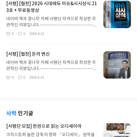
[서평] [협찬] 2026 시대에듀 이슈&시사상식 21
문화를 잘 따라가고 싶을 때 누구나가 알거나 모를 수
3호 + 무료동영상
도 있는 이 잡지를 추천하고 싶어진다. 지난 211호에
서는 생활전반에 영향을 크게 미치는 경제사건들에
네이버 책과 콩나무 카페 서평단 자격으로 작성한 주
대해 전반적인 것들이 담겨 있었다. 212호에서는 윤
관적인 리뷰입니다.-------------------------------
석열, 김건희 관련 3대 특검, 쿠팡의 대규모 개인정보
-------------------------------------------------
0
0
2026.4.12
유출사태, 베네수엘라 마두로 체포작전부터 그린란
좋
댓
작
------------------------시사하면 떠오르는 잡지들
아
글
성
드을 시끄럽게 떠들썩하게 한 트럼프발 제국주의이
중에서 취준생이나 취업을 준비하는 대학생, 특히 여
요
일
야기 같은 정치와 국제정세가, 213호에서는 미국 이
러 시사상식이 담겨 있어서 요즘 살아가는 문화를 잘
스라엘 이란 전쟁, 코프시 5000, 같이 중동에서 발생
[서평] [협찬] 돈의 변신
따라가고 싶을 때 누구나가 알거나 모를 수도 있는 이
한 전쟁발로 경제가 요동치는 내용들이 초점을 맞추
잡지를 추천하고 싶어진다. 지난 211호에서는 생활
네이버 책과 콩나무 카페 서평단 자격으로 작성한 주
어져 있었다.최근들이 주식시장에서의 변화가 주식
전반에 영향을 크게 미치는 경제사건들에 대해 전반
관적인 리뷰입니다.-------------------------------
을 하지 않는 나에게도 심창치 않게 소식이 들려오는
적인 것들이 담겨 있었다. 212호에서는 윤석열, 김건
-------------------------------------------------
0
0
2026.3.31
데, 바로 세계 성장률 1위라는 타이틀과 시총 6위가
좋
댓
작
희 관련 3대 특검, 쿠팡의 대규모 개인정보 유출사태,
--------- 우리 현재 자본주의 세상 속에서 살아가고
아
글
성
같은 한국이라는 사실에 경치 못하였다. 그것을 잡지
베네수엘라 마두로 체포작전부터 그린란드을 시끄럽
있습니다. 돈에 대해 공부해야 하는 사회가 되었고,
요
일
에서 여러 도표와 사진으로 우리에게 가시적으로 보
게 떠들썩하게 한 트럼프발 제국주의이야기 같은 정
특히 최근 들어 미국이란전쟁으로 유가가 폭등하면
여주었다. 그를 통해 우리에게 증권이나 주식과 관련
치와 국제정세에 초점을 맞추어져 있었다. 213호에
서 경제가 어려워졌는데, 제가 과거에 읽었던 책 중에
된 지식들을 쌓게 해준다. 아직도 끝나지 전쟁, 미국
서 윤석열 내란에 대한 내용이 3위로, 코프시 5000
이 책의 내용과는 다르지만, 저는 경제불안이라는 측
이란전쟁이 최근에는 종전합의나 휴전을 하기 위해
의 시대가 된 지금, 지금 뉴스를 보면 미국과 이란이
면을 국제정치에서 특히 트럼프가 어떻게 활용하고
사락
인기글
여러 회담을 진행중이지만, 지지부진한 상태에서, 중
파키스탄에 휴전회담 중이지만, 결렬되었다고 이야
바라보는가에 가까운, <다시 시작된 전쟁>, 고령화
동에서 원유를 대다수 수입하는 우리에게는 조금은
기하는 미국 - 이란 전쟁(이 시사잡지에서는 미국 이
로 인해 먼저 일본이 겪고 지금 우리도 겪고 그 속에
[서평단 모집] 한권으로 읽는 오디세이아
마음아프게 하였지만, UAE(아랍에미리트 연합)에서
스라엘 이란 전쟁이라고도 하는데, 첫 공습부터 전쟁
살아가는 순간 속에서 노후의 불안 중에 경제적 불안
는 OPEC(오펙 : 석유수출기구)에서 탈퇴하기로 결
크리스토퍼 놀란 감독의 영화 『오디세이』 원작을
목표를 발표한 것이 미국의 트럼프 대통령의 선전포
에 대해 이야기한 <노후 불안, 일본에서 답을 찾다>,