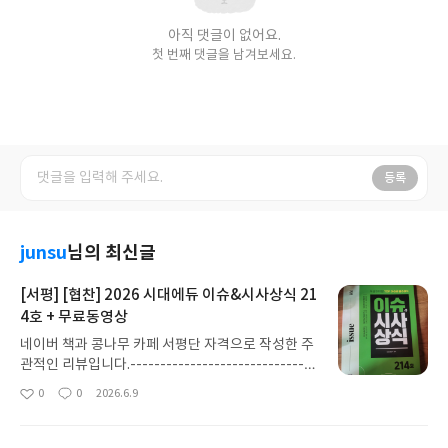
아직 댓글이 없어요.
첫 번째 댓글을 남겨보세요.
등록
junsu
님의 최신글
[서평] [협찬] 2026 시대에듀 이슈&시사상식 21
4호 + 무료동영상
네이버 책과 콩나무 카페 서평단 자격으로 작성한 주
관적인 리뷰입니다.-------------------------------
-------------------------------------------------
0
0
2026.6.9
좋
댓
작
--------------------------------- 시사하면 떠오르
아
글
성
는 잡지들 중에서 취준생이나 취업을 준비하는 대학
요
일
생, 특히 여러 시사상식이 담겨 있어서 요즘 살아가는