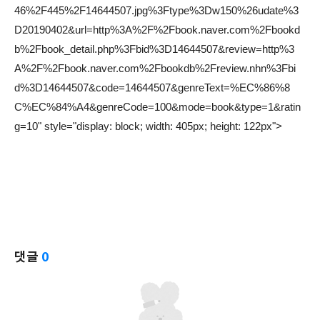
46%2F445%2F14644507.jpg%3Ftype%3Dw150%26udate%3
D20190402&url=http%3A%2F%2Fbook.naver.com%2Fbookd
b%2Fbook_detail.php%3Fbid%3D14644507&review=http%3
A%2F%2Fbook.naver.com%2Fbookdb%2Freview.nhn%3Fbi
d%3D14644507&code=14644507&genreText=%EC%86%8
C%EC%84%A4&genreCode=100&mode=book&type=1&ratin
g=10" style="display: block; width: 405px; height: 122px">
댓글
0