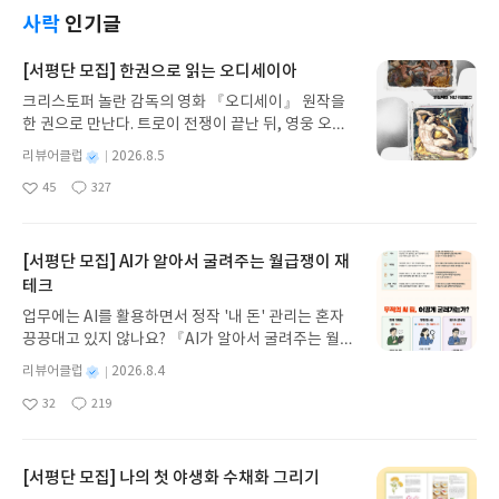
사락
인기글
[서평단 모집] 한권으로 읽는 오디세이아
크리스토퍼 놀란 감독의 영화 『오디세이』 원작을
한 권으로 만난다. 트로이 전쟁이 끝난 뒤, 영웅 오디
세우스는 고향 이타케로 돌아가기 위해 키클롭스, 마
별
리뷰어클럽
2026.8.5
녀 키르케, 세이렌의 노래, 포세이돈의 분노를 헤쳐
명
작
45
327
나간다. 그리스 철학 전공자인 옮긴이가 호메로스의
좋
댓
작
성
아
글
성
방대한 24권 서사를 현대적이고 자연스러운 한국어
일
요
일
로 풀어내, 고전이 낯선 독자도 이야기의 흐름을 놓치
지 않고 끝까지 읽을 수 있다. 3천 년을 이어 온 귀향
[서평단 모집] AI가 알아서 굴려주는 월급쟁이 재
과 모험의 대서사시가 가장 읽기 편한 번역으로 새롭
테크
게 펼쳐진다.한권으로 읽는 오디세이아글쓴이호메로
업무에는 AI를 활용하면서 정작 '내 돈' 관리는 혼자
스 저/육혜원 역출판사이화북스 예스24 바로가기 닫
끙끙대고 있지 않나요? 『AI가 알아서 굴려주는 월급
기모집인원 : 5명신청기간 : 2026.08.05 ~ 2026.08.
쟁이 재테크』는 챗GPT·클로드·제미나이·퍼플렉시
09발표일자 : 2026.08.13리뷰 작성기한 : 도서/상품
별
리뷰어클럽
2026.8.4
티를 나만의 재테크 팀으로 만드는 실전 가이드입니
받고 2주 이내 ▶ 주소/연락처 업데이트 : 신청 전 상
명
작
32
219
다. 재무 진단부터 주식 투자, 부동산, 절세, 자산 관
좋
댓
작
성
품 받으실 주소/연락처를 업데이트 해주세요! (선정
아
글
성
리 자동화 루틴까지, 코딩 없이도 프롬프트 하나로 2
일
후 수정 불가)▶ 서평단 신청 방법 : 기대평 댓글을 작
요
일
0년 차 재무 전문가의 맞춤 조언을 받을 수 있습니다.
성해주세요! 먼저 작성한 리뷰를 올려주시면 당첨확
좋은 정보를 찾는 시대는 끝났습니다. 이제는 좋은 질
[서평단 모집] 나의 첫 야생화 수채화 그리기
률이 올라갑니다!! ※ 신청 전, 꼭 확인해주세요!- '사
문을 던지는 사람이 돈을 법니다. 경제적 자유를 앞당