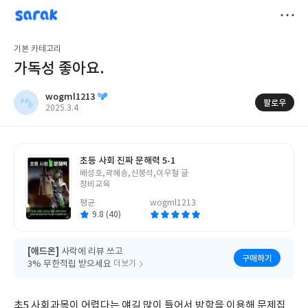
sarak
wogml1213
저
기본 카테고리
장
가독성 좋아요.
wogml1213
팔로우
작
2025.3.4
성
일
초등 사회 진짜 문해력 5-1
글
배성호,곽혜송,신봉석,이우철 글
쓴
창비교육
이
평균
wogml1213
9.8 (40)
[애드온]
사락에 리뷰 쓰고
구매하기
3% 무한적립 받으세요
더보기
초5 사회과목이 어렵다는 얘길 많이 들어서 방학을 이용해 문제집