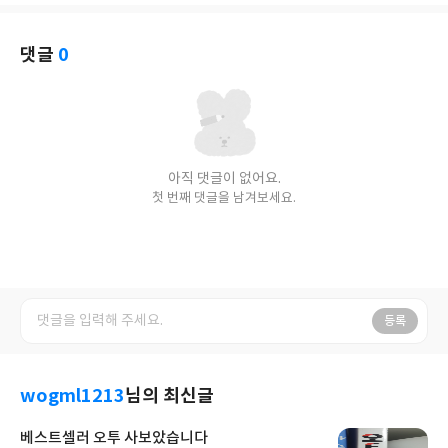
아
글
성
요
일
댓글
0
아직 댓글이 없어요.
첫 번째 댓글을 남겨보세요.
등록
wogml1213
님의 최신글
베스트셀러 오투 사보았습니다