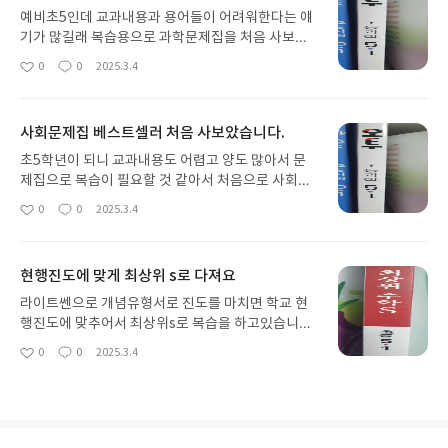
예비초5인데 교과내용과 용어들이 어려워한다는 얘
기가 많길래 복습용으로 과학문제집을 처음 사보았
습니다. 많은 학부모님들이 오투.를 가장 많이 추천하
0
0
2025.3.4
좋
댓
작
셔서 믿고 구매했는데 아이가 꾸준하게 완북하도록
아
글
성
저도 옆에서 많이 도와야겠어요.
요
일
사회문제집 베스트셀러 처음 사보았습니다.
초5학년이 되니 교과내용도 어렵고 양도 많아서 문
제집으로 복습이 필요할 것 같아서 처음으로 사회문
제집을 사보았어요. 서점 어딜가도 베스트셀러에 진
0
0
2025.3.4
좋
댓
작
열되어있어서 한끝으로 시작해보려보 합니다. 완북
아
글
성
을 하는 그날까지 열심히 꾸준히 해주길..
요
일
현행진도에 맞게 최상위 s로 다져요
라이트쎈으로 개념유형서로 진도를 마치면 학교 현
행진도에 맞추어서 최상위s로 복습을 하고있습니다.
기본개념부터 다소 어려운 문제까지 골고루 있어서
0
0
2025.3.4
좋
댓
작
아이가 난이도별로 문제를 풀 수 있으니 좋은 것 같아
아
글
성
요. 애정하는 최상위S입니다.
요
일