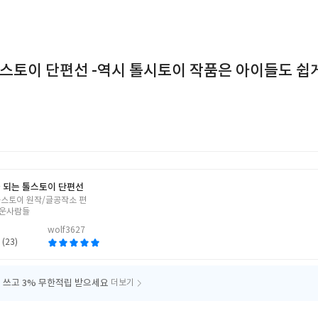
스토이 단편선 -역시 톨시토이 작품은 아이들도 쉽게
 되는 톨스토이 단편선
톨스토이 원작/글공작소 편
운사람들
wolf3627
 (23)
 쓰고
3% 무한적립 받으세요
더보기