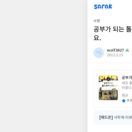
sarak
wolf3627
서평
공부가 되는 톨
요.
wolf3627
작
2012.2.15
성
일
공부가
글
레프 
쓴
아름다
이
평균
9.9
[애드온]
사락에 리뷰