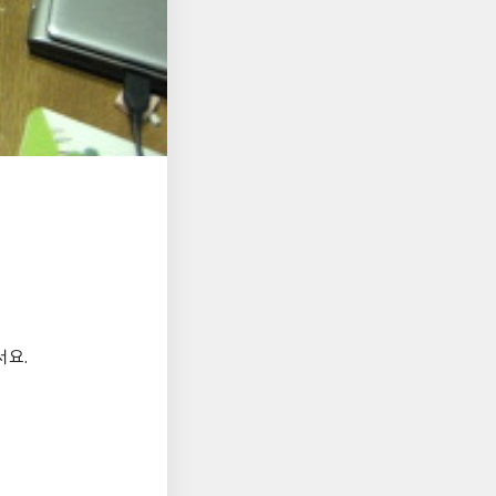
는
서요.