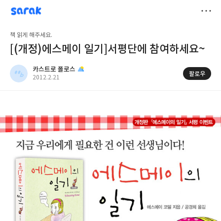
sarak
카스트로 폴로스
저
책 읽게 해주세요.
장
[(개정)에스메이 일기]서평단에 참여하세요~
카스트로 폴로스
팔로우
공
2012.2.21
개
작
여
성
부
일