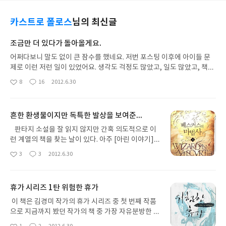
카스트로 폴로스
님의 최신글
조금만 더 있다가 돌아올게요.
어쩌다보니 말도 없이 큰 잠수를 했네요. 저번 포스팅 이후에 아이들 문
제로 이런 저런 일이 있었어요. 생각도 걱정도 많았고, 일도 많았고, 책도
못 읽었죠. 하나가 끝났다 했더니 아니네요. 더 큰 문제가 있네요. 그것이
8
16
2012.6.30
좋
댓
작
다라고 생각했더니 또 다른 일이 있네요. 속이 시끄러워요. 정신이 산만
아
글
성
해요. 일이 많은 것은 여전하지만 그보다 이 시끄러움이 가라않아야 할
요
일
것 같아요. 조금만 더 기다려주세요. 씩씩한 모습으로 돌아올게요.
흔한 환생물이지만 독특한 발상을 보여준...
판타지 소설을 잘 읽지 않지만 간혹 의도적으로 이
런 계열의 책을 찾는 날이 있다. 아주 [아린 이야기]처
럼 가볍고 귀엽거나 그도 아님 탄탄한 세계관을 가진
3
3
2012.6.30
좋
댓
작
책이길 기대하지만 머리 속이 복잡하고 마음이 시끄
아
글
성
러울 때는 아무래도 전자의 책을 찾게 된다. 오랜 가
요
일
뭄에서 벗어난 날 우연히 이 책을 잡았다. 판타지를
휴가 시리즈 1탄 위험한 휴가
잘 안 읽다보니 처음 보는 작가였고, 어지간한 판타지
물을 다 섭렵하는 친구 덕에 요즘 출판 경향을 대략적
이 책은 김경미 작가의 휴가 시리즈 중 첫 번째 작품
으로는 알고 있었기에 큰 기대를 하지 않았다. 책을
으로 지금까지 봤던 작가의 책 중 가장 자유분방한 성
읽기 시작하는데 환생물이라는 것을 쉽게 알 수 있었
격의 여자 주인공이 등장한다. 로맨스를 두루 읽는 편