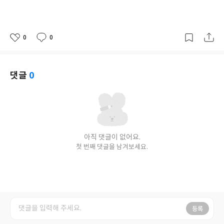
0
0
좋
댓
작
아
글
성
요
일
댓글
0
아직 댓글이 없어요.
첫 번째 댓글을 남겨보세요.
등록