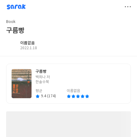
sarak
저
Book
장
구름빵
이름없음
작
2022.1.18
성
일
구름빵
글
백희나 저
쓴
한솔수북
이
평균
이름없음
9.4 (174)