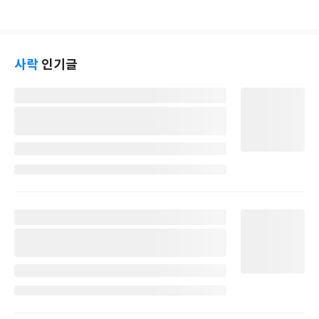
사락
인기글
별
명
작
성
일
별
명
작
성
일