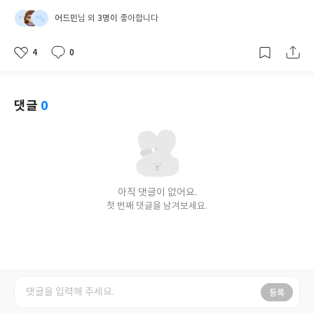
어드민
3명이
님 외
좋아합니다
4
0
좋
댓
작
아
글
성
요
일
댓글
0
아직 댓글이 없어요.
첫 번째 댓글을 남겨보세요.
등록