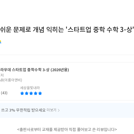
쉬운 문제로 개념 익히는 '스타트업 중학 수학 3-상
라우데 스타트업 중학수학 3-상 (2026년용)
 저
&B(이룸이앤비)
세상을빛내라
 (43)
 쓰고
3% 무한적립 받으세요
더보기
<출판사로부터 교재를 제공받아 직접 풀어보고 쓴 리뷰입니다>