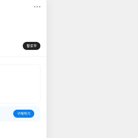
저
장
'
팔로우
구매하기