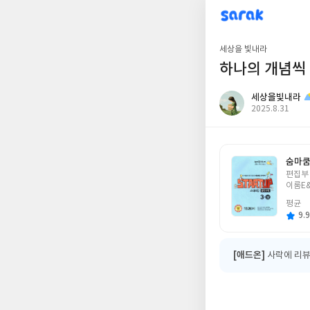
sarak
세상을빛내라
세상을 빛내라
하나의 개념씩 
세상을빛내라
작
2025.8.31
성
일
숨마쿰
글
편집부
쓴
이룸E
이
평균
9.9
[애드온]
사락에 리뷰