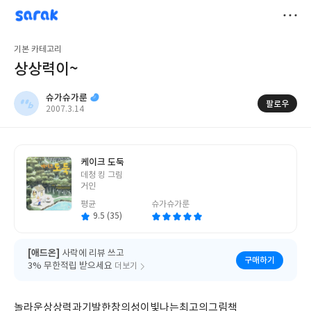
sarak
슈가슈가룬
저
기본 카테고리
장
상상력이~
슈가슈가룬
팔로우
작
2007.3.14
성
일
케이크 도둑
글
데청 킹 그림
쓴
거인
이
평균
슈가슈가룬
9.5 (35)
[애드온]
사락에 리뷰 쓰고
구매하기
3% 무한적립 받으세요
더보기
놀라운상상력과기발한창의성이빛나는최고의그림책