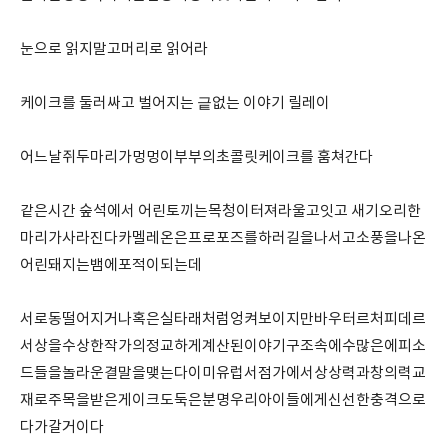
눈으로 읽지말고머리로 읽어라
케이크를 둘러싸고 벌어지는 긑없는 이야기 릴레이
어느날쥐두마리가멍멍이부부의초콜릿케이크를 훔쳐간다
같은시간 숲석에서 어린토끼는목청이터져라울고잇고 새기오리한
마리가사라진다카멜레온은프로포즈를하러길을나서고소풍을나온
어린돼지는뱀에포적이되는데
서로동떨어지거나혹은실타래처럼엉켜보이지만바우터르처피데르
서상을수상한작가의정교하게계산된이야기구조속에수많은에피소
드들을놀라운결말을맺는다이미유럽서점가에서상상력과창의력교
재로주목을받은게이크도둑은분명우리아이들에게신선한충격으로
다가갈거이다