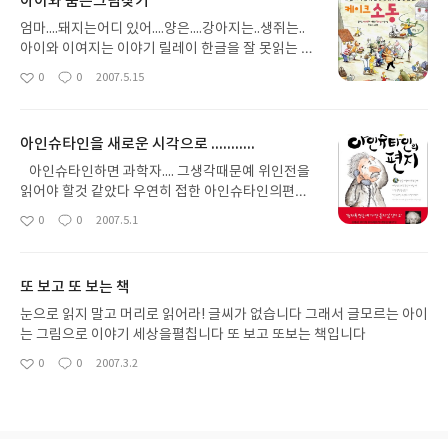
아이와 숨은그림찾기
엄마....돼지는어디 있어....양은....강아지는..생쥐는..
아이와 이여지는 이야기 릴레이 한글을 잘 못읽는 우
리아이에 그림으로 이야기하는 이야기 세상 케이크
0
0
2007.5.15
좋
댓
작
도둑에서는 생쥐가 도둑이였는데 케이크소동에서 개
아
글
성
구리와 도마뱀이 묶여 있는 모습을보고 한참을 웃는
요
일
아이에모습을 보며 한권에 책으로 행복한시간을 보
아인슈타인을 새로운 시각으로 ...........
냈다
아인슈타인하면 과학자.... 그생각때문예 위인전을
읽어야 할것 같았다 우연히 접한 아인슈타인의편지
과학자 아인슈타인을 새로운 시각으로볼수있는 흥미
0
0
2007.5.1
좋
댓
작
로운 책이였다 친애하는 페기 학생에게...로 이야기를
아
글
성
풀어나간다 어려운 과학용어도 부연설명이 옆에있기
요
일
때문에 쉽게 이해 할수 있다 저학년보다 고학년이 읽
또 보고 또 보는 책
으면 유익할것같다
눈으로 읽지 말고 머리로 읽어라! 글씨가 없습니다 그래서 글모르는 아이
는 그림으로 이야기 세상을펼칩니다 또 보고 또보는 책입니다
0
0
2007.3.2
좋
댓
작
아
글
성
요
일