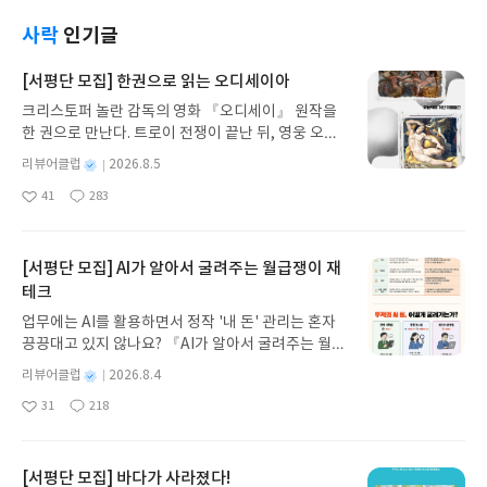
사락
인기글
[서평단 모집] 한권으로 읽는 오디세이아
크리스토퍼 놀란 감독의 영화 『오디세이』 원작을
한 권으로 만난다. 트로이 전쟁이 끝난 뒤, 영웅 오디
세우스는 고향 이타케로 돌아가기 위해 키클롭스, 마
별
리뷰어클럽
2026.8.5
녀 키르케, 세이렌의 노래, 포세이돈의 분노를 헤쳐
명
작
41
283
나간다. 그리스 철학 전공자인 옮긴이가 호메로스의
좋
댓
작
성
아
글
성
방대한 24권 서사를 현대적이고 자연스러운 한국어
일
요
일
로 풀어내, 고전이 낯선 독자도 이야기의 흐름을 놓치
지 않고 끝까지 읽을 수 있다. 3천 년을 이어 온 귀향
[서평단 모집] AI가 알아서 굴려주는 월급쟁이 재
과 모험의 대서사시가 가장 읽기 편한 번역으로 새롭
테크
게 펼쳐진다.한권으로 읽는 오디세이아글쓴이호메로
업무에는 AI를 활용하면서 정작 '내 돈' 관리는 혼자
스 저/육혜원 역출판사이화북스 예스24 바로가기 닫
끙끙대고 있지 않나요? 『AI가 알아서 굴려주는 월급
기모집인원 : 5명신청기간 : 2026.08.05 ~ 2026.08.
쟁이 재테크』는 챗GPT·클로드·제미나이·퍼플렉시
09발표일자 : 2026.08.13리뷰 작성기한 : 도서/상품
별
리뷰어클럽
2026.8.4
티를 나만의 재테크 팀으로 만드는 실전 가이드입니
받고 2주 이내 ▶ 주소/연락처 업데이트 : 신청 전 상
명
작
31
218
다. 재무 진단부터 주식 투자, 부동산, 절세, 자산 관
좋
댓
작
성
품 받으실 주소/연락처를 업데이트 해주세요! (선정
아
글
성
리 자동화 루틴까지, 코딩 없이도 프롬프트 하나로 2
일
후 수정 불가)▶ 서평단 신청 방법 : 기대평 댓글을 작
요
일
0년 차 재무 전문가의 맞춤 조언을 받을 수 있습니다.
성해주세요! 먼저 작성한 리뷰를 올려주시면 당첨확
좋은 정보를 찾는 시대는 끝났습니다. 이제는 좋은 질
[서평단 모집] 바다가 사라졌다!
률이 올라갑니다!! ※ 신청 전, 꼭 확인해주세요!- '사