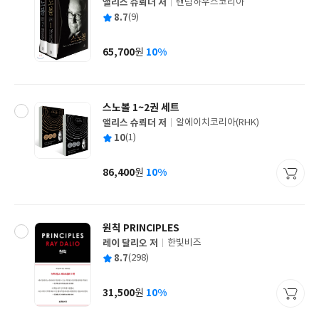
앨리스 슈뢰더 저
랜덤하우스코리아
글
평
8.7
(9)
쓴
출
균
이
판
사
65,700
10%
원
가
격
스노볼 1~2권 세트
앨리스 슈뢰더 저
알에이치코리아(RHK)
글
평
10
(1)
쓴
출
균
이
판
사
86,400
10%
원
가
격
원칙 PRINCIPLES
레이 달리오 저
한빛비즈
글
평
8.7
(298)
쓴
출
균
이
판
사
31,500
10%
원
가
격