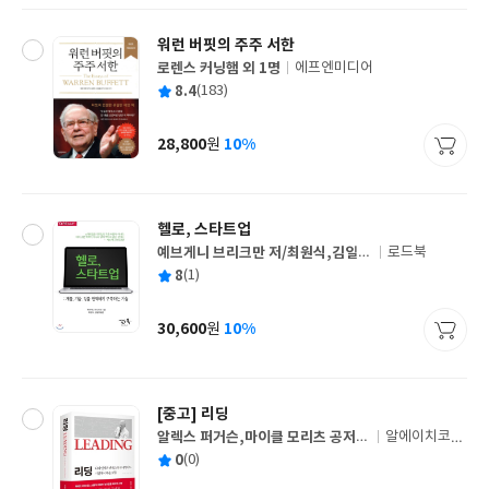
워런 버핏의 주주 서한
로렌스 커닝햄 외 1명
에프엔미디어
글
평
8.4
(183)
쓴
출
균
이
판
사
28,800
10%
원
가
격
헬로, 스타트업
예브게니 브리크만 저/최원식,김일영
로드북
글
공역
평
8
(1)
쓴
출
균
이
판
사
30,600
10%
원
가
격
[중고]
리딩
알렉스 퍼거슨,마이클 모리츠 공저/
알에이치코리
글
박세연,조철웅 공역
아(RHK)
평
0
(0)
쓴
출
균
이
판