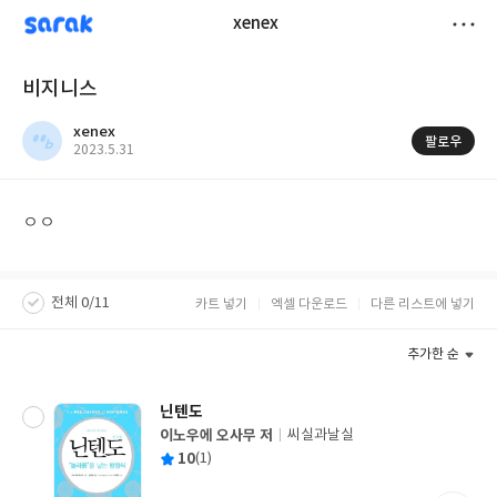
sarak
xenex
저
비지니스
장
xenex
팔로우
작
2023.5.31
성
일
ㅇㅇ
전체 0/11
카트 넣기
엑셀 다운로드
다른 리스트에 넣기
추가한 순
닌텐도
이노우에 오사무 저
씨실과날실
글
평
10
(1)
쓴
출
균
이
판