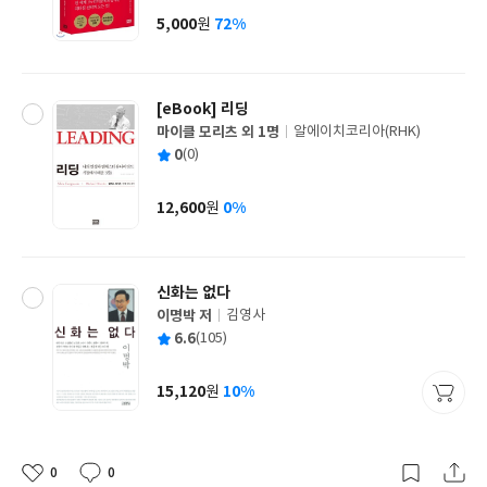
사
5,000
72%
원
가
격
[eBook] 리딩
마이클 모리츠 외 1명
알에이치코리아(RHK)
글
평
0
(0)
쓴
출
균
이
판
사
12,600
0%
원
가
격
신화는 없다
이명박 저
김영사
글
평
6.6
(105)
쓴
출
균
이
판
사
15,120
10%
원
가
격
0
0
좋
댓
작