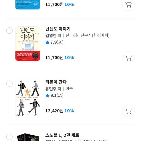
사
11,700
10%
원
가
격
닌텐도 이야기
김영한 저
한국경제신문사(한경비피)
글
평
7.9
(28)
쓴
출
균
이
판
사
11,700
10%
원
가
격
티몬이 간다
유민주 저
이콘
글
평
9.1
(19)
쓴
출
균
이
판
사
12,420
10%
원
가
격
스노볼 1, 2권 세트