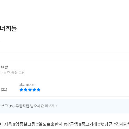
 너희들
 여왕
나 글/임종철 그림
xkzmxkzm
 (21)
 쓰고
3% 무한적립 받으세요
더보기
나지음 #임종철그림 #엘도브출판사 #당근앱 #중고거래 #햇당근 #경제관