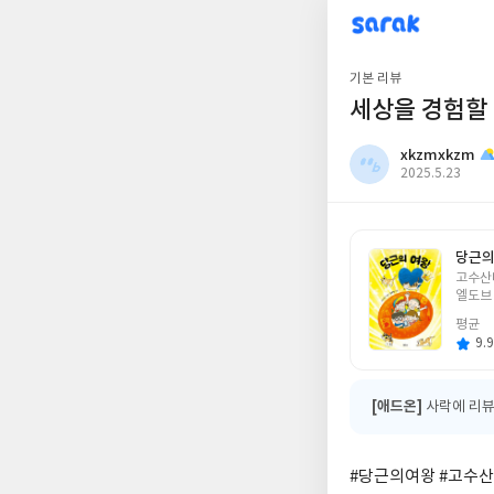
sarak
xkzmxkzm
기본 리뷰
세상을 경험할
xkzmxkzm
작
2025.5.23
성
일
당근의
글
고수산
쓴
엘도브
이
평균
9.9
[애드온]
사락에 리뷰
#당근의여왕 #고수산