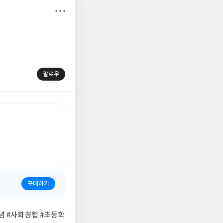
저
장
팔로우
구매하기
념 #사회경험 #초등학