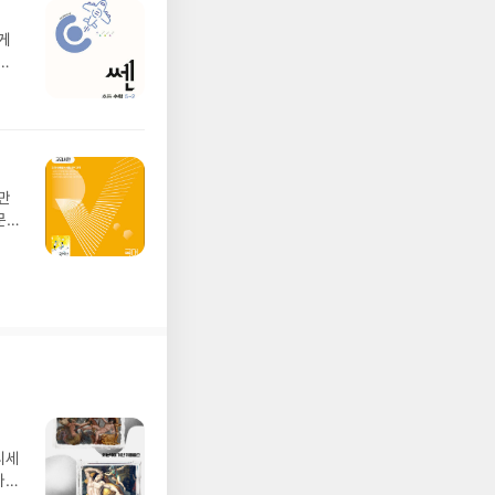
게
도
문을
 사
면
디세
나간