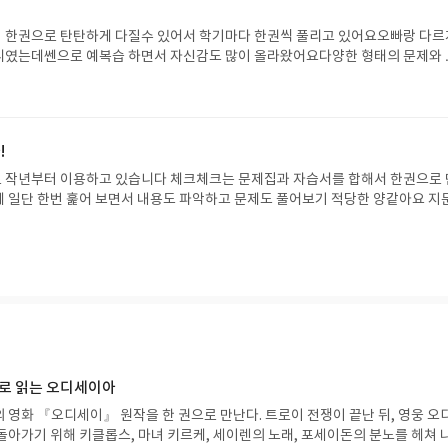
 한권으로 탄탄하게 다질수 있어서 학기마다 한권씩 풀리고 있어요오빠랑 다르
니였는데쎈으로 예복습 하면서 자신감도 많이 올라왔어요다양한 형태의 문제와 
문제들틀리기 쉬운 문제들로 개념을 확실하게 다지고 가니정말 좋네요
!
습니다 체크체크는 문제집과 자습서를 합해서 한권으로 만
 일단 한번 훑어 보면서 내용도 파악하고 문제도 풀어보기 적당한 양같아요 지
체크 문제들이 있고 소단원 별로내용정리가 잘 되어 있습니다대단원 종합문제에는
들이 있어문제의 밸런스가 좋은 편이예요열심히 공부해서 자기것으로 만들었으
으로 읽는 오디세이아
 영화 『오디세이』 원작을 한 권으로 만난다. 트로이 전쟁이 끝난 뒤, 영웅 오
돌아가기 위해 키클롭스, 마녀 키르케, 세이렌의 노래, 포세이돈의 분노를 헤쳐 