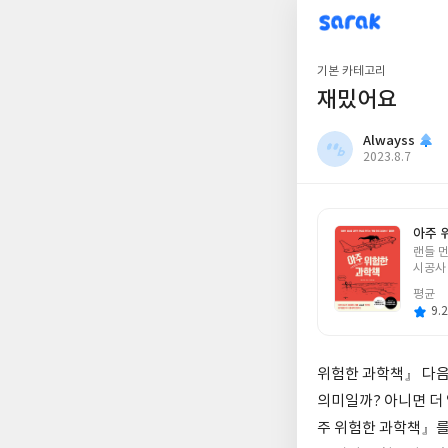
sarak
Alwayss
기본 카테고리
재밌어요
Alwayss
작
2023.8.7
성
일
아주 
글
랜들 먼
쓴
시공사
이
평균
9.2
위험한 과학책』 다음
의미일까? 아니면 더
주 위험한 과학책』를 