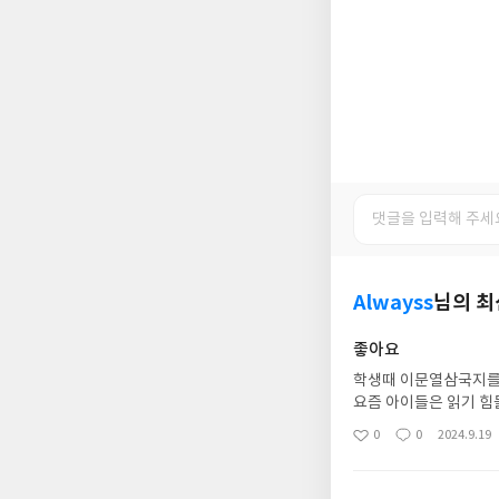
Alwayss
님의 
좋아요
학생때 이문열삼국지를
요즘 아이들은 읽기 
운 아이로 성장해나가
0
0
2024.9.19
좋
댓
작
아
글
성
요
일