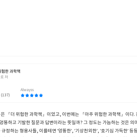
위험한 과학책
로 저
Alwayss
 (137)
은 『더 위험한 과학책』이었고, 이번에는 『아주 위험한 과학책』이다.
 엉뚱하고 기발한 질문과 답변이라는 뜻일까? 그 정도는 가늠하는 것은 의미
규정하는 형용사들, 이를테면 ‘엉뚱한’, ‘기상천외한’, ‘호기심 가득한’ 등