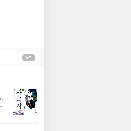
등록
가
혜로
어요