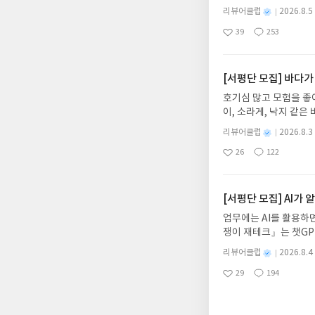
다. 그리스 철학 전공
별
리뷰어클럽
2026.8.5
어내, 고전이 낯선 독자
명
작
39
253
의 대서사시가 가장 읽
좋
댓
작
성
아
글
성
혜원 역출판사이화북스 예스
일
요
일
자 : 2026.08.13
주소/연락처를 업데이트 
[서평단 모집] 바다가
먼저 작성한 리뷰를 올려
호기심 많고 모험을 좋
글의 댓글로 신청해주세
이, 소라게, 낙지 같
도서/상품 발송- 도서
데, 과연 바다에 무슨
니다.- 주소/연락처에
별
리뷰어클럽
2026.8.3
보세요!바다가 사라졌다
명
작
리뷰 작성- 도서/상품을
26
122
6.08.03 ~ 2026.
좋
댓
작
성
내 미작성, 불성실한 리
아
글
성
데이트 : 신청 전 상품
일
럽은 개인의 감상이 포
요
일
기대평 댓글을 작성해주
해주세요!- '사락' 개
[서평단 모집] AI가
개설하지 않으셔도 됩니
업무에는 AI를 활용하면
처 (클릭 시 수정 가
쟁이 재테크』는 챗GP
될 수 있습니다(재발송 
다. 재무 진단부터 주식
스트가 아닌 '리뷰'로 
별
리뷰어클럽
2026.8.4
차 재무 전문가의 맞춤
명
작
서 제외될 수 있습니다
29
194
던지는 사람이 돈을 법
좋
댓
작
성
아
글
성
알아서 굴려주는 월급쟁
일
요
일
신청기간 : 2026.08.0