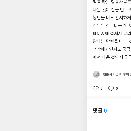
적’이라는 형용사를 함
다는 것이 랜들 먼로의
농담을 너무 진지하게 
건물을 짓는다든가, 
페이지에 걸쳐서 궁리
않다는 답변을 다는 것
생각에서인지도 궁금하
에서 나온 것인지 궁
펜든서기
님이 좋아
1
0
좋
댓
작
아
글
성
요
일
댓글
0