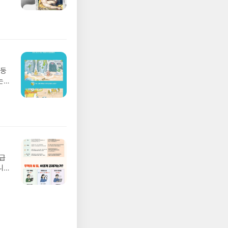
풀
 모험
/육
발표일
실
요!
 이
망둥
 ▶
는
발송됩
져
 ▶
02
기간
 업
어클
 :
 확인
도로
연락
월급
누락
니
(포
20년
정에
문을
I가
5명
 ▶