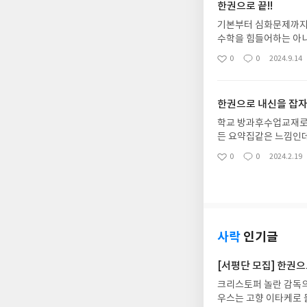
한권으로 끝!!
기본부터 심화문제까지
수학을 힘들어하는 아
전해볼만한 경시수준 
0
0
2024.9.14
좋
댓
작
아
글
성
요
일
한권으로 내신을 잡자
학교 방과후수업교재로 작년부터 이용하고 있
든 요약집같은 느낌인데
잘 파악할 수 있도록 
0
0
2024.2.19
좋
댓
작
고력을 확인하는 문제
아
글
성
좋겠네여
요
일
사락
인기글
[서평단 모집] 한권
크리스토퍼 놀란 감독의
우스는 고향 이타케로 