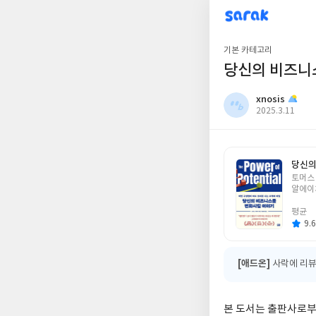
sarak
xnosis
기본 카테고리
당신의 비즈니
xnosis
작
2025.3.11
성
일
당신의
글
토머스
쓴
알에이
이
평균
9.6
[애드온]
사락에 리뷰
본 도서는 출판사로부