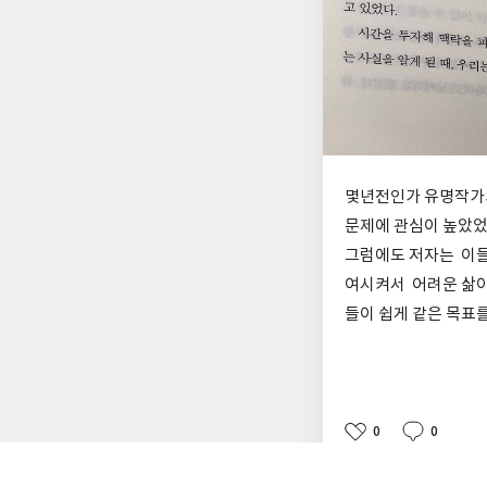
몇년전인가 유명작가의
문제에 관심이 높았었
그럼에도 저자는 이들
여시켜서 어려운 삶이
들이 쉽게 같은 목표를
0
0
좋
댓
작
아
글
성
요
일