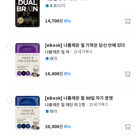
글
평
8.5
(327)
쓴
출
균
이
판
사
14,700
0%
원
가
격
[eBook] 나폴레온 힐 기적은 당신 안에 있다
나폴레온 힐 저
21세기북스
글
평
0
(0)
쓴
출
균
이
판
사
16,000
0%
원
가
격
[eBook] 나폴레온 힐 90일 자기 경영
나폴레온 힐 재단 외 1명
21세기북스
글
평
0
(0)
쓴
출
균
이
판
사
20,000
0%
원
가
격