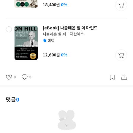
사
18,400
0%
원
가
격
[eBook] 나폴레온 힐 더 마인드
나폴레온 힐 저
다산북스
글
평
0
(0)
쓴
출
균
이
판
사
12,600
0%
원
가
격
0
0
좋
댓
작
아
글
성
요
일
댓글
0