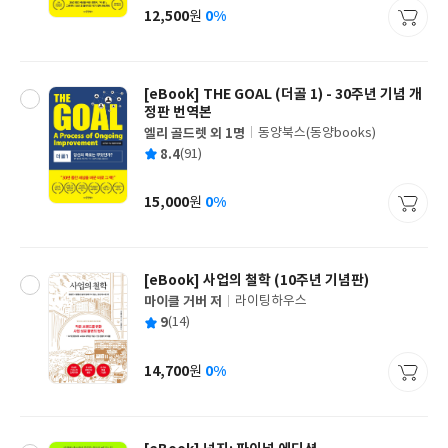
사
12,500
0%
원
가
격
[eBook] THE GOAL (더골 1) - 30주년 기념 개
정판 번역본
엘리 골드렛 외 1명
동양북스(동양books)
글
평
8.4
(91)
쓴
출
균
이
판
사
15,000
0%
원
가
격
[eBook] 사업의 철학 (10주년 기념판)
마이클 거버 저
라이팅하우스
글
평
9
(14)
쓴
출
균
이
판
사
14,700
0%
원
가
격