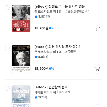
[eBook] 전설로 떠나는 월가의 영웅
존 로스차일드 외 1명
국일증권경제연구소
글
평
8.9
(589)
쓴
출
균
이
판
사
18,200
0%
원
가
격
[eBook] 피터 린치의 투자 이야기
존 로스차일드 외 1명
흐름출판
글
평
8.8
(15)
쓴
출
균
이
판
사
15,200
0%
원
가
격
[eBook] 편안함의 습격
마이클 이스터 저
수오서재
글
평
9
(263)
쓴
출
균
이
판