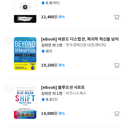
평
8.9
(465)
쓴
출
균
이
판
사
12,460
0%
원
가
격
[eBook] 비욘드 디스럽션, 파괴적 혁신을 넘어
김위찬 외 1명
한국경제신문사(한경비피)
글
평
0
(0)
쓴
출
균
이
판
사
19,200
0%
원
가
격
[eBook] 블루오션 시프트
김위찬 외 1명
비즈니스북스
글
평
9.3
(55)
쓴
출
균
이
판
사
14,000
0%
원
가
격