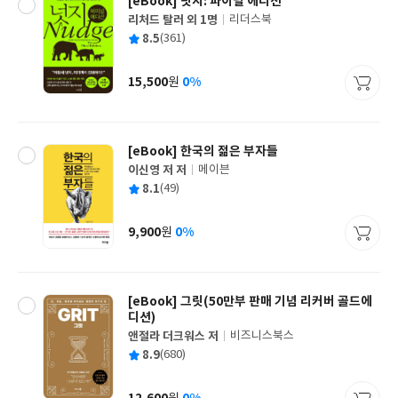
[eBook] 넛지: 파이널 에디션
리처드 탈러 외 1명
리더스북
글
평
8.5
(361)
쓴
출
균
이
판
사
15,500
0%
원
가
격
[eBook] 한국의 젊은 부자들
이신영 저 저
메이븐
글
평
8.1
(49)
쓴
출
균
이
판
사
9,900
0%
원
가
격
[eBook] 그릿(50만부 판매 기념 리커버 골드에
디션)
앤절라 더크워스 저
비즈니스북스
글
평
8.9
(680)
쓴
출
균
이
판
사