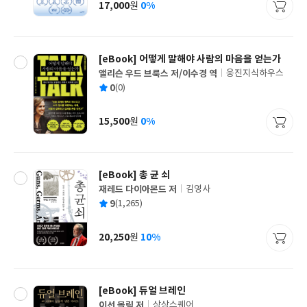
사
17,000
0%
원
가
격
[eBook] 어떻게 말해야 사람의 마음을 얻는가
앨리슨 우드 브룩스 저/이수경 역
웅진지식하우스
글
평
0
(0)
쓴
출
균
이
판
사
15,500
0%
원
가
격
[eBook] 총 균 쇠
재레드 다이아몬드 저
김영사
글
평
9
(1,265)
쓴
출
균
이
판
사
20,250
10%
원
가
격
[eBook] 듀얼 브레인
이선 몰릭 저
상상스퀘어