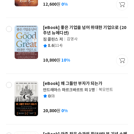
사
12,600
0%
원
가
격
[eBook] 좋은 기업을 넘어 위대한 기업으로 (20
주년 뉴에디션)
짐 콜린스 저
김영사
글
평
8.6
(114)
쓴
출
균
이
판
사
10,800
10%
원
가
격
[eBook] 왜 그들만 부자가 되는가
안드레아스 마르크바르트 외 1명
북모먼트
글
평
0
(0)
쓴
출
균
이
판
사
20,800
0%
원
가
격