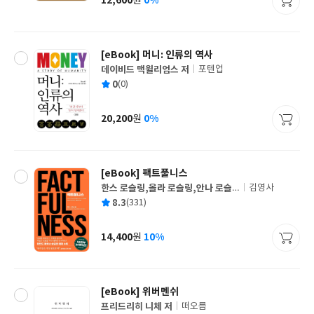
12,600
0%
원
가
격
[eBook] 머니: 인류의 역사
데이비드 맥윌리엄스 저
포텐업
글
평
0
(0)
쓴
출
균
이
판
사
20,200
0%
원
가
격
[eBook] 팩트풀니스
한스 로슬링,올라 로슬링,안나 로슬
김영사
글
링 뢴룬드 공저/이창신 역
평
8.3
(331)
쓴
출
균
이
판
사
14,400
10%
원
가
격
[eBook] 위버멘쉬
프리드리히 니체 저
떠오름
글