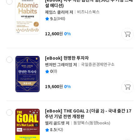
[eBook] 아주 작은 습관의 힘(50만 부 기념 스페
셜 에디션)
제임스 클리어 저
비즈니스북스
글
평
9.1
(848)
쓴
출
균
이
판
사
12,600
0%
원
가
격
[eBook] 현명한 투자자
벤저민 그레이엄 저
국일증권경제연구소
글
평
0
(0)
쓴
출
균
이
판
사
19,600
0%
원
가
격
[eBook] THE GOAL 2 (더골 2) - 국내 출간 17
주년 기념 전면 개정판
엘리 골드렛 저
동양북스(동양books)
글
평
8.5
(42)
쓴
출
균
이
판