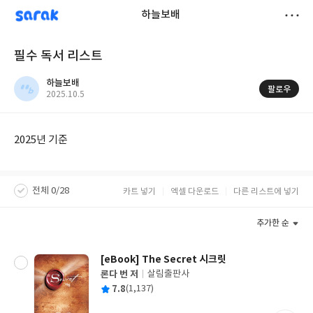
sarak
하늘보배
저
필수 독서 리스트
장
하늘보배
팔로우
작
2025.10.5
성
일
2025년 기준
전체 0/28
카트 넣기
엑셀 다운로드
다른 리스트에 넣기
추가한 순
[eBook] The Secret 시크릿
론다 번 저
살림출판사
글
평
7.8
(1,137)
쓴
출
균
이
판