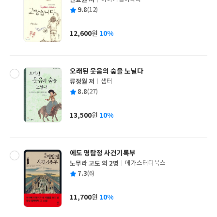
안효원 저
글
평
9.8
(12)
쓴
출
균
이
판
사
12,600
10%
원
가
격
오래된 웃음의 숲을 노닐다
류정월 저
샘터
글
평
8.8
(27)
쓴
출
균
이
판
사
13,500
10%
원
가
격
에도 명탐정 사건기록부
노무라 고도 외 2명
메가스터디북스
글
평
7.3
(6)
쓴
출
균
이
판
사
11,700
10%
원
가
격