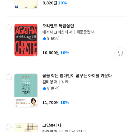
사
8,820
10%
원
가
격
오리엔트 특급살인
애거사 크리스티 저
해문출판사
글
평
8.6
(58)
쓴
출
균
이
판
사
10,800
10%
원
가
격
꿈을 찾는 엄마만이 꿈꾸는 아이를 키운다
김미영 저
알키
글
평
8.8
(26)
쓴
출
균
이
판
사
11,700
10%
원
가
격
고맙습니다
이야기쟁이낙타