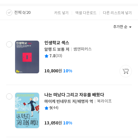
전체 0/20
카트 넣기
엑셀 다운로드
다른 리스트에 넣기
추가한 순
인생학교 섹스
알랭 드 보통 저
쌤앤파커스
글
평
7.8
(33)
쓴
출
균
이
판
사
10,800
10%
원
가
격
나는 떠났다 그리고 자유를 배웠다
마이케 빈네무트 저/배명자 역
북라이프
글
평
9
(44)
쓴
출
균
이
판
사
13,050
10%
원
가
격