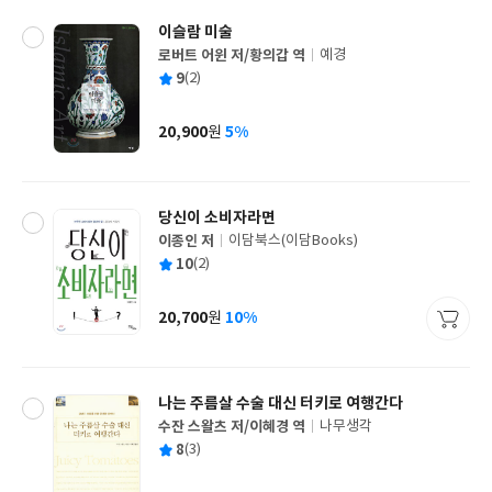
이슬람 미술
로버트 어윈 저/황의갑 역
예경
글
평
9
(2)
쓴
출
균
이
판
사
20,900
5%
원
가
격
당신이 소비자라면
이종인 저
이담북스(이담Books)
글
평
10
(2)
쓴
출
균
이
판
사
20,700
10%
원
가
격
나는 주름살 수술 대신 터키로 여행간다
수잔 스왈츠 저/이혜경 역
나무생각
글
평
8
(3)
쓴
출
균
이
판