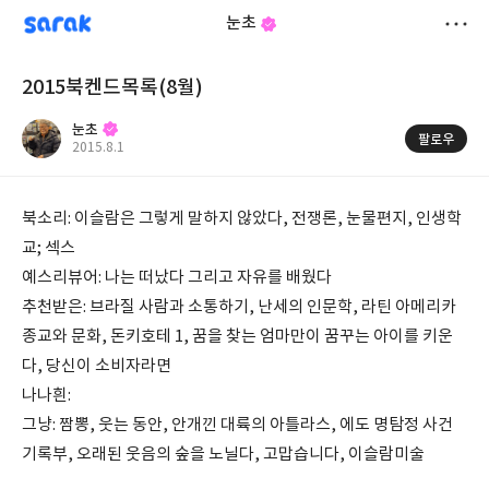
sarak
눈초
저
2015북켄드목록(8월)
장
눈초
팔로우
작
2015.8.1
성
일
북소리: 이슬람은 그렇게 말하지 않았다, 전쟁론, 눈물편지, 인생학
교; 섹스
예스리뷰어: 나는 떠났다 그리고 자유를 배웠다
추천받은: 브라질 사람과 소통하기, 난세의 인문학, 라틴 아메리카
종교와 문화, 돈키호테 1, 꿈을 찾는 엄마만이 꿈꾸는 아이를 키운
다, 당신이 소비자라면
나나흰:
그냥: 짬뽕, 웃는 동안, 안개낀 대륙의 아틀라스, 에도 명탐정 사건
기록부, 오래된 웃음의 숲을 노닐다, 고맙습니다, 이슬람미술