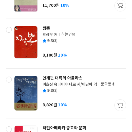
사
11,700
10%
원
가
격
짬뽕
박상우 저
하늘연못
글
평
9.3
(3)
쓴
출
균
이
판
사
8,100
10%
원
가
격
안개낀 대륙의 아틀라스
이흐산 옥타이 아나르 저/이난아 역
문학동네
글
평
9.3
(3)
쓴
출
균
이
판
사
8,820
10%
원
가
격
라틴아메리카 종교와 문화