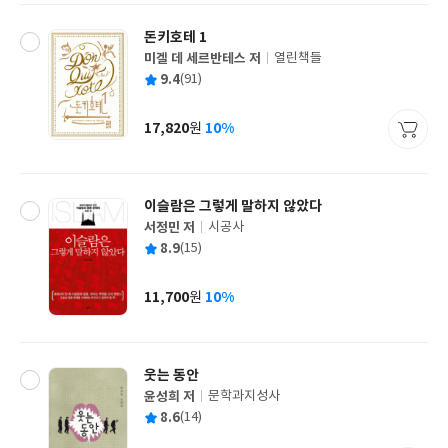
돈키호테 1
미겔 데 세르반테스 저
열린책들
글
평
9.4
(91)
쓴
출
균
이
판
사
17,820
10%
원
가
격
이슬람은 그렇게 말하지 않았다
서정민 저
시공사
글
평
8.9
(15)
쓴
출
균
이
판
사
11,700
10%
원
가
격
웃는 동안
윤성희 저
문학과지성사
글
평
8.6
(14)
쓴
출
균
이
판