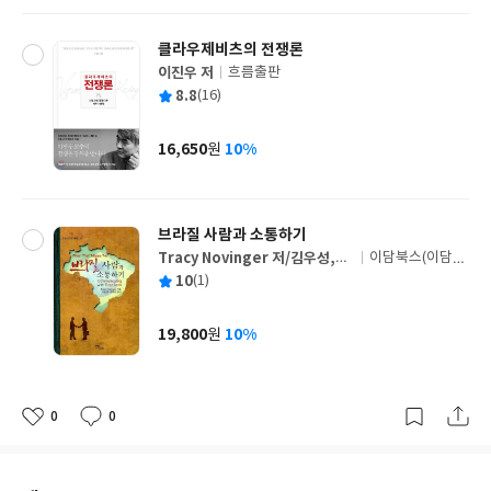
클라우제비츠의 전쟁론
이진우 저
흐름출판
글
평
8.8
(16)
쓴
출
균
이
판
사
16,650
10%
원
가
격
브라질 사람과 소통하기
Tracy Novinger 저/김우성,임
이담북스(이담B
글
두빈 공역
ooks)
평
10
(1)
쓴
출
균
이
판
사
19,800
10%
원
가
격
0
0
좋
댓
작
아
글
성
요
일