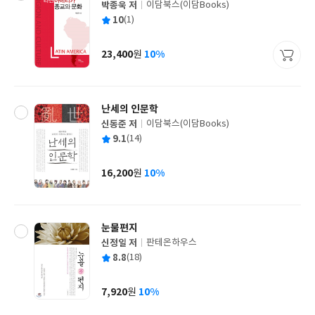
박종욱 저
이담북스(이담Books)
글
평
10
(1)
쓴
출
균
이
판
사
23,400
10%
원
가
격
난세의 인문학
신동준 저
이담북스(이담Books)
글
평
9.1
(14)
쓴
출
균
이
판
사
16,200
10%
원
가
격
눈물편지
신정일 저
판테온하우스
글
평
8.8
(18)
쓴
출
균
이
판
사
7,920
10%
원
가
격