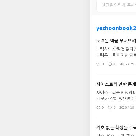
yeshoonbook
노력은 벽을 무너뜨
노력하면 안될것 없다던 
노력은 노력이지만 진짜
두 화이팅하고 원하는 
0
0
2026.4.29
좋
댓
작
아
글
성
요
일
자이스토리 만한 문
자이스토리를 찬양합니다
만 뭔가 같이 있으면 
사 n만 대군이여 수능
0
0
2026.4.29
좋
댓
작
아
글
성
요
일
기초 없는 학생들 주