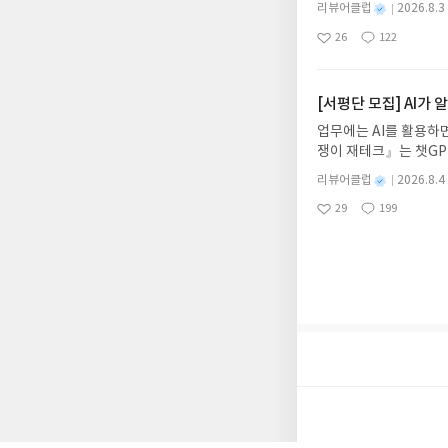
데, 과연 바다에 무슨
니다.- 주소/연락처에
별
리뷰어클럽
2026.8.3
보세요!바다가 사라졌다
명
작
리뷰 작성- 도서/상품을
26
122
6.08.03 ~ 2026.
좋
댓
작
성
내 미작성, 불성실한 리
아
글
성
데이트 : 신청 전 상품
일
럽은 개인의 감상이 포
요
일
기대평 댓글을 작성해주
해주세요!- '사락' 개
[서평단 모집] AI가
개설하지 않으셔도 됩니
업무에는 AI를 활용하면
처 (클릭 시 수정 가
쟁이 재테크』는 챗GP
될 수 있습니다(재발송 
다. 재무 진단부터 주식
스트가 아닌 '리뷰'로 
별
리뷰어클럽
2026.8.4
차 재무 전문가의 맞춤
명
작
서 제외될 수 있습니다
29
199
던지는 사람이 돈을 법
좋
댓
작
성
아
글
성
알아서 굴려주는 월급쟁
일
요
일
신청기간 : 2026.08.0
주소/연락처 업데이트 :
평단 신청 방법 : 기
신청 전, 꼭 확인해주세요
개편되어 별도로 개설하
보상의 주소/연락처 (
나 배송에서 누락될 수 
셔야 합니다. (포스트가
시 이후 선정에서 제외
니다.