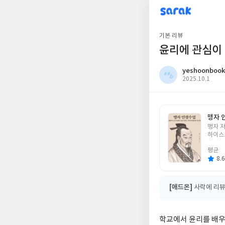
sarak
yeshoonbook23
기본 리뷰
윤리에 관심이
yeshoonbook
작
2025.10.1
성
일
맹자 
글
맹자 
쓴
하이스
이
평균
8.6
[애드온]
사락에 리뷰
학교에서 윤리를 배우고