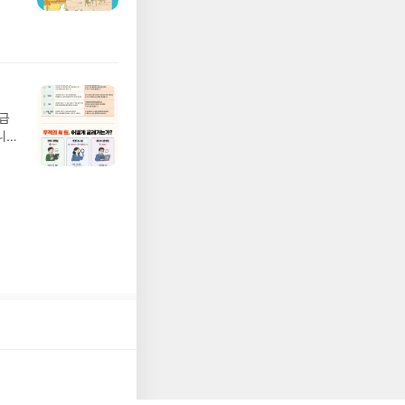
져
 ▶
02
기간
 업
어클
 :
 확인
도로
연락
월급
누락
니
(포
20년
정에
문을
I가
5명
 ▶
 서
 ※
로
정
되거
해주
 작성
장합