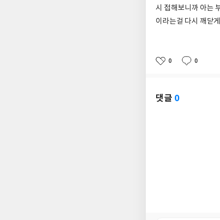
시 접해보니까 아는 부
이라는걸 다시 깨닫게
0
0
좋
댓
작
아
글
성
요
일
댓글
0