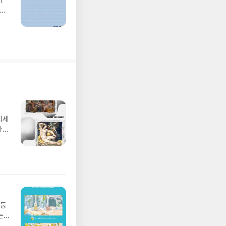
이
학생
디세
나간
풀
 모험
/육
발표일
실
요!
 이
망둥
 ▶
는
발송됩