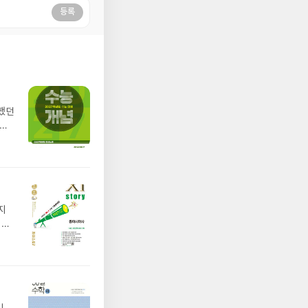
등록
 했던
 모
지
시아