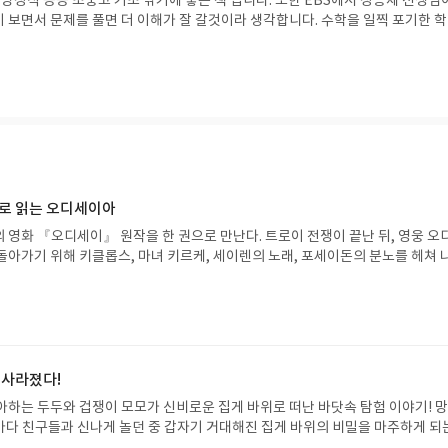
수, 방정식 등등 초중고 기초 닦기에 좋은 책 입니다. 또한 EBS에서 정승제 선생님
 보면서 문제를 풀면 더 이해가 잘 갈것이라 생각합니다. 수학을 일찍 포기한 
 있다는 것을 알려주는 교재 입니다.
으로 읽는 오디세이아
 영화 『오디세이』 원작을 한 권으로 만난다. 트로이 전쟁이 끝난 뒤, 영웅 오
돌아가기 위해 키클롭스, 마녀 키르케, 세이렌의 노래, 포세이돈의 분노를 헤쳐 
자인 옮긴이가 호메로스의 방대한 24권 서사를 현대적이고 자연스러운 한국어로 
도 이야기의 흐름을 놓치지 않고 끝까지 읽을 수 있다. 3천 년을 이어 온 귀향과
기 편한 번역으로 새롭게 펼쳐진다.한권으로 읽는 오디세이아글쓴이호메로스 저
24 바로가기 닫기모집인원 : 5명신청기간 : 2026.08.05 ~ 2026.08.09
리뷰 작성기한 : 도서/상품 받고 2주 이내 ▶ 주소/연락처 업데이트 : 신청 전 상품 받으
해주세요! (선정 후 수정 불가)▶ 서평단 신청 방법 : 기대평 댓글을 작성해주세
 사라졌다!
주시면 당첨확률이 올라갑니다!! ※ 신청 전, 꼭 확인해주세요!- '사락' 개설 후,
아하는 두두와 겁쟁이 모모가 신비로운 집게 바위로 떠난 바닷속 탐험 이야기! 
요.- 기존 YES블로그는 '사락'으로 개편되어 별도로 개설하지 않으셔도 됩니다.
은 바다 친구들과 신나게 놀던 중 갑자기 거대해진 집게 바위의 비밀을 마주하게 되
/상품은 최근 배송지가 아닌 회원정보상의 주소/연락처 (클릭 시 수정 가능)로 