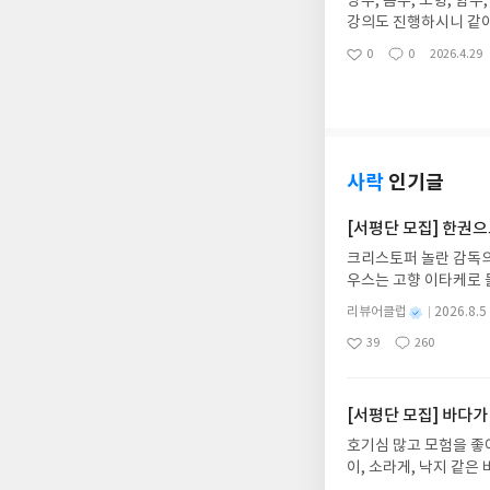
양수, 음수, 도형, 함
강의도 진행하시니 같이
들에게 수학에도 희망이
0
0
2026.4.29
좋
댓
작
아
글
성
요
일
사락
인기글
[서평단 모집] 한권
크리스토퍼 놀란 감독의
우스는 고향 이타케로 
다. 그리스 철학 전공
별
리뷰어클럽
2026.8.5
어내, 고전이 낯선 독자
명
작
39
260
의 대서사시가 가장 읽
좋
댓
작
성
아
글
성
혜원 역출판사이화북스 예스
일
요
일
자 : 2026.08.13
주소/연락처를 업데이트 
[서평단 모집] 바다가
먼저 작성한 리뷰를 올려
호기심 많고 모험을 좋
글의 댓글로 신청해주세
이, 소라게, 낙지 같
도서/상품 발송- 도서