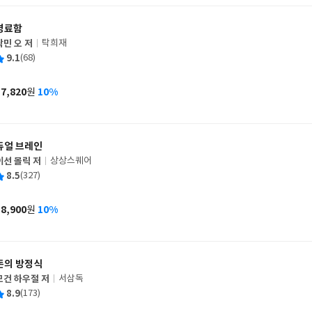
명료함
탁민 오 저
탁희재
글
평
9.1
(68)
쓴
출
균
이
판
사
17,820
10%
원
가
격
듀얼 브레인
이선 몰릭 저
상상스퀘어
글
평
8.5
(327)
쓴
출
균
이
판
사
18,900
10%
원
가
격
돈의 방정식
모건 하우절 저
서삼독
글
평
8.9
(173)
쓴
출
균
이
판