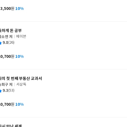
이
판
사
13,500
10%
원
가
격
독하게 돈 공부
박소연 저
메이븐
글
평
9.8
(26)
쓴
출
균
이
판
사
20,700
10%
원
가
격
나의 첫 번째 부동산 교과서
송희구 저
서삼독
글
평
9.3
(53)
쓴
출
균
이
판
사
20,700
10%
원
가
격
다시 만난 세계