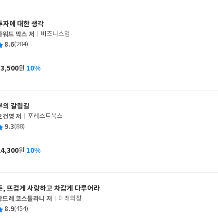
격
투자에 대한 생각
하워드 막스 저
비즈니스맵
글
평
8.6
(284)
쓴
출
균
이
판
사
13,500
10%
원
가
격
부의 갈림길
오건영 저
포레스트북스
글
평
9.3
(88)
쓴
출
균
이
판
사
24,300
10%
원
가
격
돈, 뜨겁게 사랑하고 차갑게 다루어라
앙드레 코스톨라니 저
미래의창
글
평
8.9
(454)
쓴
출
균