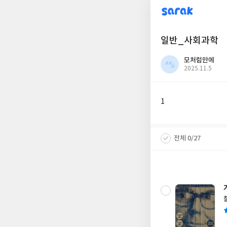
sarak
일반_사회과학
모처럼만에
작
2025.11.5
성
일
1
전체 0/27