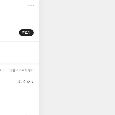
저
장
팔로우
로드
다른 리스트에 넣기
추가한 순