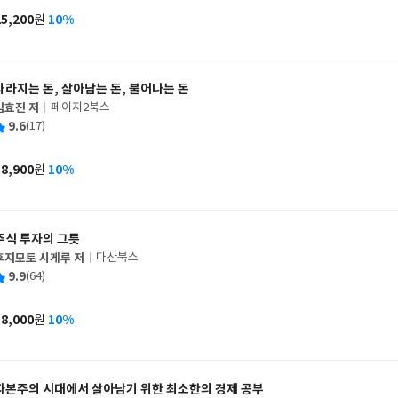
사
25,200
10%
원
가
격
사라지는 돈, 살아남는 돈, 불어나는 돈
김효진 저
페이지2북스
글
평
9.6
(17)
쓴
출
균
이
판
사
18,900
10%
원
가
격
주식 투자의 그릇
후지모토 시게루 저
다산북스
글
평
9.9
(64)
쓴
출
균
이
판
사
18,000
10%
원
가
격
자본주의 시대에서 살아남기 위한 최소한의 경제 공부