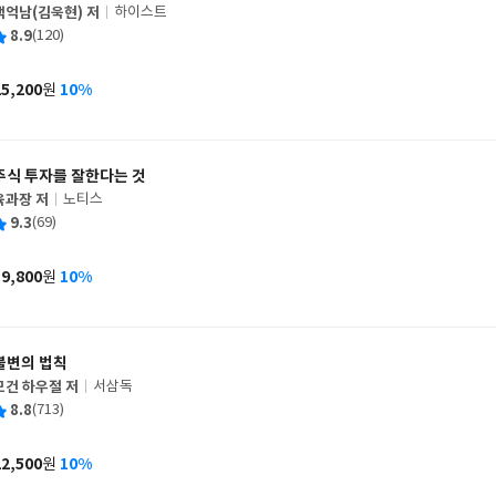
백억남(김욱현) 저
하이스트
글
평
8.9
(120)
쓴
출
균
이
판
사
25,200
10%
원
가
격
주식 투자를 잘한다는 것
육과장 저
노티스
글
평
9.3
(69)
쓴
출
균
이
판
사
19,800
10%
원
가
격
불변의 법칙
모건 하우절 저
서삼독
글
평
8.8
(713)
쓴
출
균
이
판
사
22,500
10%
원
가