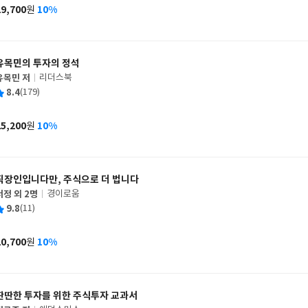
사
29,700
10%
원
가
격
유목민의 투자의 정석
유목민 저
리더스북
글
평
8.4
(179)
쓴
출
균
이
판
사
25,200
10%
원
가
격
직장인입니다만, 주식으로 더 법니다
서정 외 2명
경이로움
글
평
9.8
(11)
쓴
출
균
이
판
사
20,700
10%
원
가
격
딴딴한 투자를 위한 주식투자 교과서