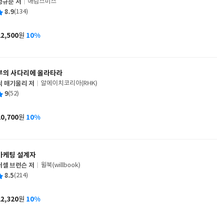
정규준 저
애덤스미스
글
평
8.9
(134)
쓴
출
균
이
판
사
22,500
10%
원
가
격
부의 사다리에 올라타라
닉 매기울리 저
알에이치코리아(RHK)
글
평
9
(52)
쓴
출
균
이
판
사
20,700
10%
원
가
격
마케팅 설계자
러셀 브런슨 저
윌북(willbook)
글
평
8.5
(214)
쓴
출
균
이
판
사
22,320
10%
원
가
격