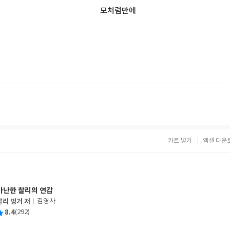
모처럼만에
카트 넣기
엑셀 다운
가난한 찰리의 연감
찰리 멍거 저
김영사
글
평
8.4
(292)
쓴
출
균
이
판