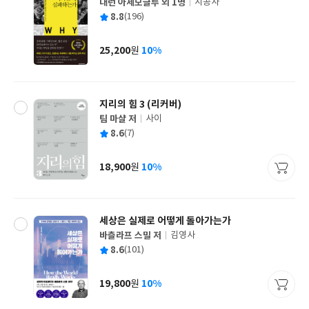
대런 아세모글루 외 1명
시공사
글
평
8.8
(196)
쓴
출
균
이
판
사
25,200
10%
원
가
격
지리의 힘 3 (리커버)
팀 마샬 저
사이
글
평
8.6
(7)
쓴
출
균
이
판
사
18,900
10%
원
가
격
세상은 실제로 어떻게 돌아가는가
바츨라프 스밀 저
김영사
글
평
8.6
(101)
쓴
출
균
이
판
사
19,800
10%
원
가
격