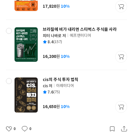
사
17,820
10%
원
가
격
브라질에 비가 내리면 스타벅스 주식을 사라
피터 나바로 저
에프엔미디어
글
평
8.4
(157)
쓴
출
균
이
판
사
16,200
10%
원
가
격
cis의 주식 투자 법칙
cis 저
이레미디어
글
평
7.6
(75)
쓴
출
균
이
판
사
16,650
10%
원
가
격
0
0
좋
댓
작