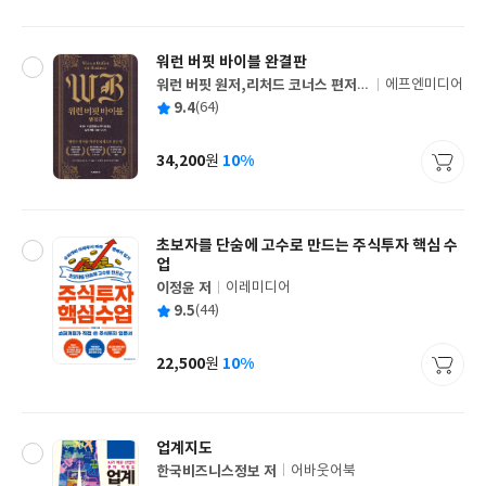
격
워런 버핏 바이블 완결판
워런 버핏 원저,리처드 코너스 편저/
에프엔미디어
글
이건 편역/김학균, 홍진채 등 10인 해
평
9.4
(64)
쓴
출
설
균
이
판
사
34,200
10%
원
가
격
초보자를 단숨에 고수로 만드는 주식투자 핵심 수
업
이정윤 저
이레미디어
글
평
9.5
(44)
쓴
출
균
이
판
사
22,500
10%
원
가
격
업계지도
한국비즈니스정보 저
어바웃어북
글