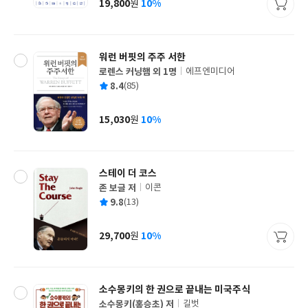
19,800
10%
원
가
격
워런 버핏의 주주 서한
로렌스 커닝햄 외 1명
에프엔미디어
글
평
8.4
(85)
쓴
출
균
이
판
사
15,030
10%
원
가
격
스테이 더 코스
존 보글 저
이콘
글
평
9.8
(13)
쓴
출
균
이
판
사
29,700
10%
원
가
격
소수몽키의 한 권으로 끝내는 미국주식
소수몽키(홍승초) 저
길벗