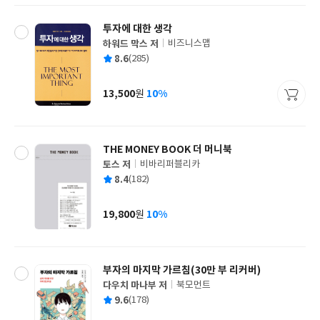
투자에 대한 생각
하워드 막스 저
비즈니스맵
글
평
8.6
(285)
쓴
출
균
이
판
사
13,500
10%
원
가
격
THE MONEY BOOK 더 머니북
토스 저
비바리퍼블리카
글
평
8.4
(182)
쓴
출
균
이
판
사
19,800
10%
원
가
격
부자의 마지막 가르침(30만 부 리커버)
다우치 마나부 저
북모먼트
글
평
9.6
(178)
쓴
출
균
이
판