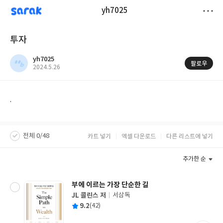
sarak
yh7025
저
투자
장
yh7025
팔로우
작
2024.5.26
성
일
.
전체 0/48
카트 넣기
엑셀 다운로드
다른 리스트에 넣기
추가한 순
부에 이르는 가장 단순한 길
JL 콜린스 저
서삼독
글
평
9.2
(42)
쓴
출
균
이
판