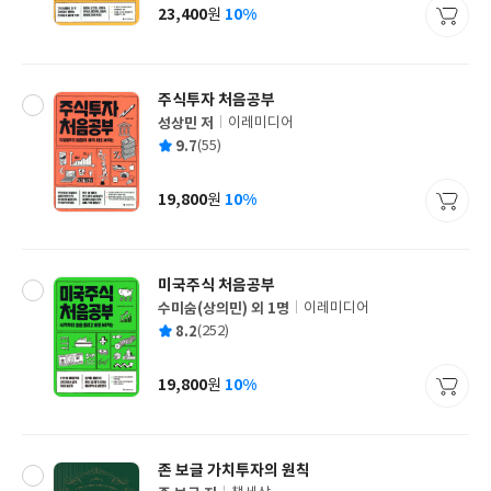
사
23,400
10%
원
가
격
주식투자 처음공부
성상민 저
이레미디어
글
평
9.7
(55)
쓴
출
균
이
판
사
19,800
10%
원
가
격
미국주식 처음공부
수미숨(상의민) 외 1명
이레미디어
글
평
8.2
(252)
쓴
출
균
이
판
사
19,800
10%
원
가
격
존 보글 가치투자의 원칙