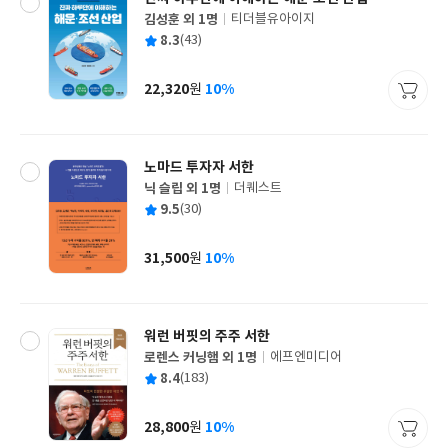
김성훈 외 1명
티더블유아이지
글
평
8.3
(43)
쓴
출
균
이
판
사
22,320
10%
원
가
격
노마드 투자자 서한
닉 슬립 외 1명
더퀘스트
글
평
9.5
(30)
쓴
출
균
이
판
사
31,500
10%
원
가
격
워런 버핏의 주주 서한
로렌스 커닝햄 외 1명
에프엔미디어
글
평
8.4
(183)
쓴
출
균
이
판
사
28,800
10%
원
가