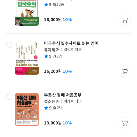
글
평
9.3
(129)
쓴
출
균
이
판
사
18,000
10%
원
가
격
미국주식 필수사이트 읽는 영어
유지혜 저
길벗이지톡
글
평
9.7
(22)
쓴
출
균
이
판
사
16,200
10%
원
가
격
부동산 경매 처음공부
설춘환 저
이레미디어
글
평
9.6
(25)
쓴
출
균
이
판
사
19,800
10%
원
가
격