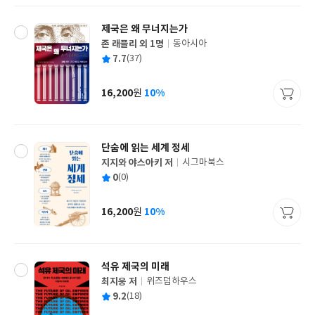
제국은 왜 무너지는가
존 래플리 외 1명
동아시아
글
평
7.7
(37)
쓴
출
균
이
판
사
16,200
10%
원
가
격
단숨에 읽는 세계 정세
지지와 야스아키 저
시그마북스
글
평
0
(0)
쓴
출
균
이
판
사
16,200
10%
원
가
격
석유 제국의 미래
최지웅 저
위즈덤하우스
글
평
9.2
(18)
쓴
출
균
이
판