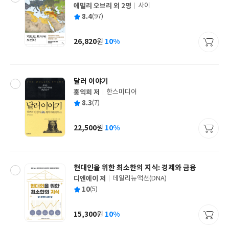
에밀리 오브리 외 2명
사이
글
평
8.4
(97)
쓴
출
균
이
판
사
26,820
10%
원
가
격
달러 이야기
홍익희 저
한스미디어
글
평
8.3
(7)
쓴
출
균
이
판
사
22,500
10%
원
가
격
현대인을 위한 최소한의 지식: 경제와 금융
디엔에이 저
데일리뉴액션(DNA)
글
평
10
(5)
쓴
출
균
이
판
사
15,300
10%
원
가