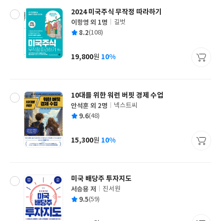
2024 미국주식 무작정 따라하기
이항영 외 1명
길벗
글
평
8.2
(108)
쓴
출
균
이
판
사
19,800
10%
원
가
격
10대를 위한 워런 버핏 경제 수업
안석훈 외 2명
넥스트씨
글
평
9.6
(48)
쓴
출
균
이
판
사
15,300
10%
원
가
격
미국 배당주 투자지도
서승용 저
진서원
글
평
9.5
(59)
쓴
출
균
이
판
사