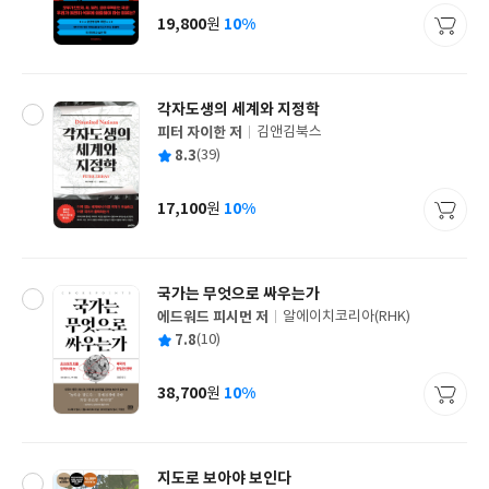
사
19,800
10%
원
가
격
각자도생의 세계와 지정학
피터 자이한 저
김앤김북스
글
평
8.3
(39)
쓴
출
균
이
판
사
17,100
10%
원
가
격
국가는 무엇으로 싸우는가
에드워드 피시먼 저
알에이치코리아(RHK)
글
평
7.8
(10)
쓴
출
균
이
판
사
38,700
10%
원
가
격
지도로 보아야 보인다