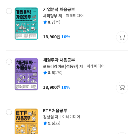
기업분석 처음공부
체리형부 저
이레미디어
글
평
8.7
(79)
쓴
출
균
이
판
사
18,900
10%
원
가
격
채권투자 처음공부
포프리라이프(석동민) 저
이레미디어
글
평
8.6
(170)
쓴
출
균
이
판
사
18,900
10%
원
가
격
ETF 처음공부
김성일 저
이레미디어
글
평
9.6
(22)
쓴
출
균
이
판