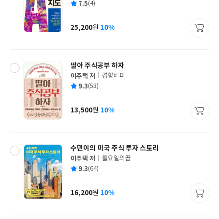
평
7.5
(4)
쓴
출
균
이
판
사
25,200
10%
원
가
격
딸아 주식공부 하자
이주택 저
경향비피
글
평
9.3
(53)
쓴
출
균
이
판
사
13,500
10%
원
가
격
수민이의 미국 주식 투자 스토리
이주택 저
월요일의꿈
글
평
9.3
(64)
쓴
출
균
이
판
사
16,200
10%
원
가
격