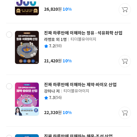
이
판
사
26,820
10%
원
가
격
진짜 하루만에 이해하는 정유 · 석유화학 산업
라병호 외 1명
티더블유아이지
글
평
7.2
(93)
쓴
출
균
이
판
사
21,420
10%
원
가
격
진짜 하루만에 이해하는 제약·바이오 산업
강하나 저
티더블유아이지
글
평
7.3
(56)
쓴
출
균
이
판
사
22,320
10%
원
가
격
진짜 하루만에 이해하는 해운·조선 산업