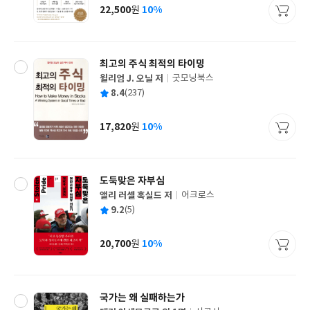
사
22,500
10%
원
가
격
최고의 주식 최적의 타이밍
윌리엄 J. 오닐 저
굿모닝북스
글
평
8.4
(237)
쓴
출
균
이
판
사
17,820
10%
원
가
격
도둑맞은 자부심
앨리 러셀 혹실드 저
어크로스
글
평
9.2
(5)
쓴
출
균
이
판
사
20,700
10%
원
가
격
국가는 왜 실패하는가