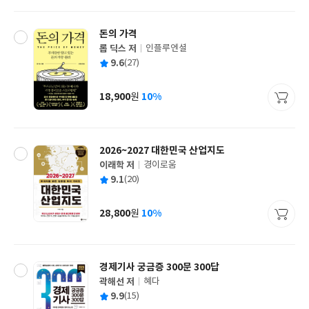
격
돈의 가격
롭 딕스 저
인플루엔셜
글
평
9.6
(27)
쓴
출
균
이
판
사
18,900
10%
원
가
격
2026~2027 대한민국 산업지도
이래학 저
경이로움
글
평
9.1
(20)
쓴
출
균
이
판
사
28,800
10%
원
가
격
경제기사 궁금증 300문 300답
곽해선 저
혜다
글
평
9.9
(15)
쓴
출
균