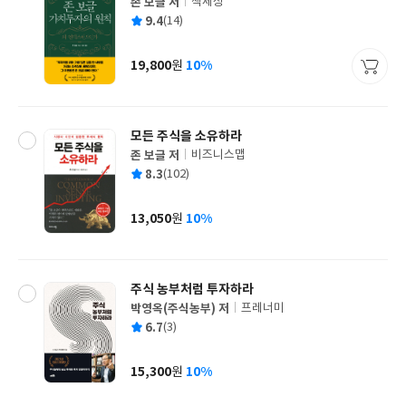
존 보글 저
책세상
글
평
9.4
(14)
쓴
출
균
이
판
사
19,800
10%
원
가
격
모든 주식을 소유하라
존 보글 저
비즈니스맵
글
평
8.3
(102)
쓴
출
균
이
판
사
13,050
10%
원
가
격
주식 농부처럼 투자하라
박영옥(주식농부) 저
프레너미
글
평
6.7
(3)
쓴
출
균
이
판
사
15,300
10%
원
가
격