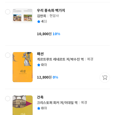
우리 풍속화 백가지
김만희
현암사
글
평
4
(1)
쓴
출
균
이
판
사
10,800
10%
원
가
격
패션
게르트루트 레네르트 저/박수진 역
예경
글
평
0
(0)
쓴
출
균
이
판
사
12,800
0%
원
가
격
건축
크리스토퍼 회커 저/이대일 역
예경
글
평
0
(0)
쓴
출
균
이
판