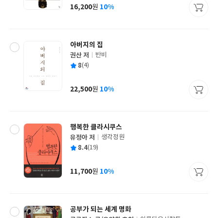
사
16,200
10%
원
가
격
아버지의 집
권산 저
반비
글
평
8
(4)
쓴
출
균
이
판
사
22,500
10%
원
가
격
행복한 클라시쿠스
유정아 저
생각정원
글
평
8.4
(19)
쓴
출
균
이
판
사
11,700
10%
원
가
격
공부가 되는 세계 명화