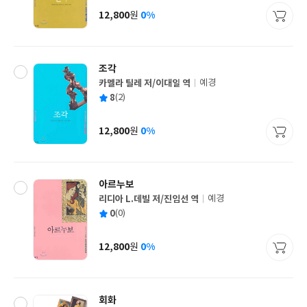
사
12,800
0%
원
가
격
조각
카멜라 틸레 저/이대일 역
예경
글
평
8
(2)
쓴
출
균
이
판
사
12,800
0%
원
가
격
아르누보
리디아 L.데빌 저/진임선 역
예경
글
평
0
(0)
쓴
출
균
이
판
사
12,800
0%
원
가
격
회화