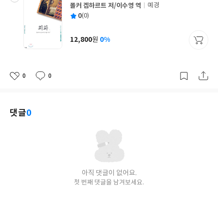
폴커 겝하르트 저/이수영 역
예경
글
평
0
(0)
쓴
출
균
이
판
사
12,800
0%
원
가
격
0
0
좋
댓
작
아
글
성
요
일
댓글
0
아직 댓글이 없어요.
첫 번째 댓글을 남겨보세요.