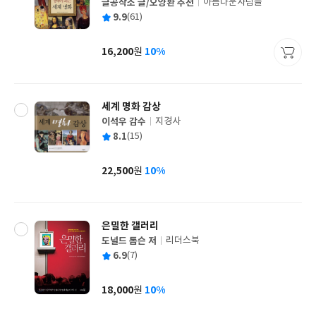
글공작소 글/오양환 추천
아름다운사람들
글
평
9.9
(61)
쓴
출
균
이
판
사
16,200
10%
원
가
격
세계 명화 감상
이석우 감수
지경사
글
평
8.1
(15)
쓴
출
균
이
판
사
22,500
10%
원
가
격
은밀한 갤러리
도널드 톰슨 저
리더스북
글
평
6.9
(7)
쓴
출
균
이
판
사
18,000
10%
원
가
격