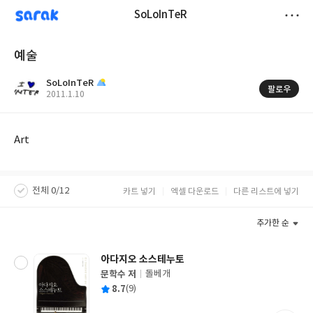
sarak
SoLoInTeR
저
예술
장
SoLoInTeR
팔로우
작
2011.1.10
성
일
Art
전체 0/12
카트 넣기
엑셀 다운로드
다른 리스트에 넣기
추가한 순
아다지오 소스테누토
문학수 저
돌베개
글
평
8.7
(9)
쓴
출
균
이
판