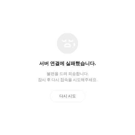
네
트
워
크
오
서버 연결에 실패했습니다.
류
불편을 드려 죄송합니다.
잠시 후 다시 접속을 시도해주세요.
다시 시도