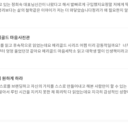
고 있는 정희숙 대표님신간이 나왔다고 해서 발빠르게 구입했지요정말 저에게 딱
정리보다는 삶의 철학같은 이야이가 저는 더 와닿았습니다정리가 왜 필요한지 
이제 조금씩 저의 공간을 사랑하는 공간으로만들어 보렵니다 기대해주세요대
리골드 마음사진관
 메리골드 마음세탁소 읽고 대학생 딸이 인생책이라고 말
가보고 싶어요 가슴이 따뜻해지는 책 꼭 읽어보시길 추천드려요
이 원하게 하라
스스로를 브랜딩하고 자신의 가치를 스스로 만들어내고 해본 사람만이 할 수 있는 
많아서 루틴 시간을 지키지 못한 채 휘리릭 다 읽었는데요 지극히 감성적인 성향
하게 된 지 어언 17년~ 나를 바로 알고 나를 사
 알려주는 책~ 부드럽고 따뜻하게 그러나 내가 꼭 알고 넘어가야 할 부분을 확
표님~ #내가가진것을세상이원하게하라 주변 지인들께 추천하고 싶은 책이네요