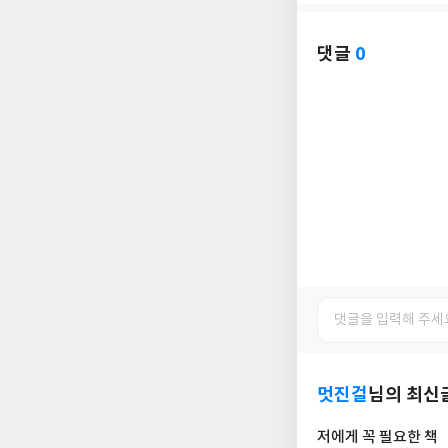
아
글
성
요
일
댓글
0
멋진걸
님의 최신
저에게 꼭 필요한 책