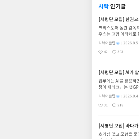
사락
인기글
[서평단 모집] 한권
크리스토퍼 놀란 감독의
우스는 고향 이타케로 
다. 그리스 철학 전공
별
리뷰어클럽
2026.8.5
어내, 고전이 낯선 독자
명
작
42
303
의 대서사시가 가장 읽
좋
댓
작
성
아
글
성
혜원 역출판사이화북스 예스
일
요
일
자 : 2026.08.13
주소/연락처를 업데이트 
[서평단 모집] AI가
먼저 작성한 리뷰를 올려
업무에는 AI를 활용하면
글의 댓글로 신청해주세
쟁이 재테크』는 챗GP
도서/상품 발송- 도서
다. 재무 진단부터 주식
니다.- 주소/연락처에
별
리뷰어클럽
2026.8.4
차 재무 전문가의 맞춤
명
작
리뷰 작성- 도서/상품을
31
218
던지는 사람이 돈을 법
좋
댓
작
성
내 미작성, 불성실한 리
아
글
성
알아서 굴려주는 월급쟁
일
럽은 개인의 감상이 포
요
일
신청기간 : 2026.08.0
주소/연락처 업데이트 :
[서평단 모집] 바다가
평단 신청 방법 : 기
호기심 많고 모험을 좋
신청 전, 꼭 확인해주세요