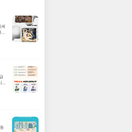
디세
나간
풀
 모험
/육
발표일
실
요!
 이
월급
 ▶
니
발송됩
20년
 ▶
문을
기간
I가
어클
5명
 ▶
 서
 ※
망둥
로