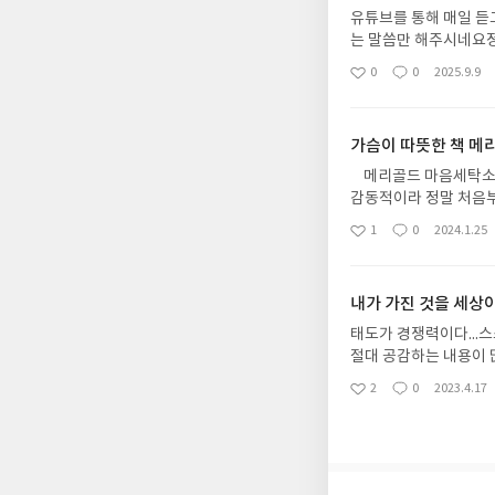
유튜브를 통해 매일 듣
는 말씀만 해주시네요
되었거든요선선해지면 
0
0
2025.9.9
좋
댓
작
책 감사합니다
아
글
성
요
일
가슴이 따뜻한 책 메
메리골드 마음세탁소를 읽고 후속작으로 읽었는데요 메리골드 시리즈 어쩜 이리 감동적일까요? 너무
감동적이라 정말 처음부터 엉엉 울었던것 같아요
했는데요 마음사진관 읽고는 모녀가 같이 했던 말이 메리골드에 가고 싶다~ 였어요 진심 그런곳이 있다면
1
0
2024.1.25
좋
댓
작
아
글
성
요
일
내가 가진 것을 세상
태도가 경쟁력이다...
절대 공감하는 내용이 
강한 저에게 너무나 잘 맞는 책이었답니다 저의 이름으로 일
2
0
2023.4.17
좋
댓
작
랑하는 사람으로 살라고
아
글
성
알려주시는 최인아 대
요
일