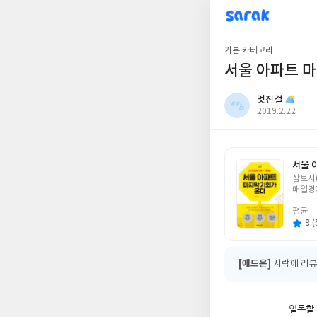
sarak
멋진걸
기본 카테고리
서울 아파트 
멋진걸
작
2019.2.22
성
일
서울 
글
삼토시
쓴
매일경
이
평균
9 (
[애드온]
사락에 리뷰
일독할 