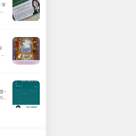
 맞
알게
표님
말~
이
실히