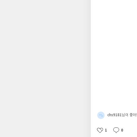
chs9181
님이 좋아
1
0
좋
댓
작