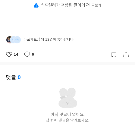
스포일러가 포함된 글이에요!
글보기
아포가토
13명이
님 외
좋아합니다
14
0
좋
댓
작
아
글
성
요
일
댓글
0
아직 댓글이 없어요.
첫 번째 댓글을 남겨보세요.