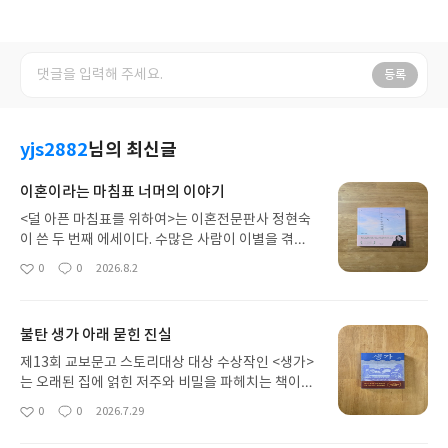
등록
yjs2882
님의 최신글
이혼이라는 마침표 너머의 이야기
<덜 아픈 마침표를 위하여>는 이혼전문판사 정현숙
이 쓴 두 번째 에세이다. 수많은 사람이 이별을 겪는
이혼 법정에서 저자는 관계의 끝과 그 이후의 삶을 따
0
0
2026.8.2
좋
댓
작
뜻한 시선으로 바라본다. 흔히 이혼이라고 하면 끝나
아
글
성
버린 관계와 헤어지는 과정에서 겪는 상처에만 주목
요
일
하기 쉽다. 그러나 이 책은 이혼이라는 길고 아픈 과
불탄 생가 아래 묻힌 진실
정의 끝에 다시 시작될 삶이 있다는 사실에도 시선을
돌린다. 한 관계에 마침표를 찍는 일이 곧 삶의 끝을
제13회 교보문고 스토리대상 대상 수상작인 <생가>
의미하는 것은 아니기에, 저자는 이별 이후 찾아오는
는 오래된 집에 얽힌 저주와 비밀을 파헤치는 책이다.
새로운 시간과 그 속에서 다시 자신을 찾아가는 사람
한동안 흥미로운 이야기에 목말라 있던 독자라면 특
0
0
2026.7.29
좋
댓
작
들의 이야기를 들려준다.생각해보면 부부관계는 혈
히 추천하고 싶은 작품이다. 집을 복원하는 과정에서
아
글
성
연관계와 비혈연관계 중 어느 한쪽으로 단순하게 분
감춰져 있던 과거의 흔적과 어두운 진실이 하나씩 드
요
일