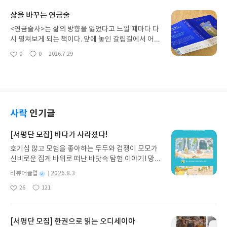
류하기 어려운 독특한 관계다. 결혼은 아무런 혈연적
러나고, 불길한 현상들이 서로 맞물리며 긴장감을 끌
삶을 바꾸는 연금술
연결이 없던 두 사람이 서로를 선택하는 데서 시작된
어올린다. 공간의 음산한 분위기를 생생하게 그려내
다. 그러나 결혼 이후 두 사람은 삶의 많은 부분을 공
는 동시에 사건이 빠르게 전개되어, 책을 읽는 동안
<연금술사>는 삶의 방향을 잃었다고 느낄 때마다 다
유하며 마치 혈연관계처럼 긴밀하게 얽힌다. 가족이
한 편의 공포 영화를 보는 듯한 몰입감을 느낄 수 있
시 펼쳐보게 되는 책이다. 앞에 놓인 갈림길에서 어느
되고, 서로의 일상과 미래가 공유하면서 처음에는 선
었다.장편소설 <생가>는 전 대통령 '이운암'의 생가
쪽으로 나아가야 할지 고민하거나, 내가 선택한 길이
0
0
2026.7.29
택으로 맺어진 관계가 쉽게 떼어낼 수 없는 관계로 변
좋
댓
작
가 갑작스러운 화재로 불타면서 시작된다. 그 집을 지
맞는지 확신할 수 없을 때면 어김없이 이 이야기를 찾
아
글
성
해가는 것이다. 그렇기에 이혼은 죽음을 겪는 것과 같
었던 도편수 '범근'은 양아들이자 부편수 '벽종'에게
게 된다. 그래서 이 책에는 작품의 내용뿐 아니라, 내
요
일
은 극심한 상실과 고통을 동반한다.이 책에는 저자가
절대 집을 복원하지 말라는 유언을 남기고 도끼로 자
가 책을 읽었던 각각의 시기에 대한 기억도 함께 남아
판사로서 마주한 다양한 이혼 사건과 그 안에 얽힌 사
살한다. 이에 이운암의 아들 '건승'은 범근의 친아들
있다. 처음에는 산티아고의 모험과 꿈을 좇는 용기에
람들의 사연이 포함돼 있다. 법과 원칙에 따라 냉철하
인 '재헌'을 찾아가 복원을 부탁하고, 집을 복원하는
주목했다면, 시간이 흐를수록 익숙한 삶을 떠나야 하
게 판단해야 하는 판사이지만, 이 책에는 저자의 통찰
과정에서 전 대통령의 추악한 비밀이 서서히 모습을
는 그의 불안과 선택 앞에서 흔들리는 마음에 더 깊이
사락
인기글
과 개인적인 감정도 함께 담겨 있다. 오랜 갈등 끝에
드러내기 시작한다.이 책의 차례는 ‘파가(집을 허묾)’,
공감하게 되었다. 나이가 들수록 <연금술사>가 전하
서로에게 깊은 상처를 남긴 부부부터 쉽게 헤아리기
‘개기(집터를 닦음)’, ‘선목(나무를 고름)’ 등 전통 가
는 메시지는 더욱 무거운 질문으로 다가온다. 나는 지
[서평단 모집] 바다가 사라졌다!
어려운 사정을 품고 법정을 찾은 사람들까지, 저자는
옥을 짓거나 복원하는 과정을 가리키는 용어들로 구
금 내가 원하는 삶을 향해 가고 있는지, 두려움 때문
수많은 관계의 마지막을 가장 가까운 자리에서 지켜
호기심 많고 모험을 좋아하는 두두와 겁쟁이 모모가
성되어 있다. 집이 하나씩 형태를 갖춰가듯, 처음에는
에 자신의 가능성을 외면하고 있지는 않은지 되묻게
본다. 판사로서 감정에 휩쓸리지 않고 판단하려 노력
신비로운 집게 바위로 떠난 바닷속 탐험 이야기! 망둥
흩어져 있던 인물과 사건들 역시 이야기가 전개될수
하기 때문이다.이 책의 제목이 '연금술사'인 이유는
하면서도, 안타까운 사연 앞에서 마음이 무거워지거
이, 소라게, 낙지 같은 바다 친구들과 신나게 놀던 중
록 촘촘하게 연결된다. <생가>에는 많은 인물이 등장
무엇일까? 연금술은 흔히 평범한 금속을 금으로 바꾸
별
리뷰어클럽
2026.8.3
나 판결을 앞두고 오래 고민하는 모습 역시 솔직하게
갑자기 거대해진 집게 바위의 비밀을 마주하게 되는
하지만, 그 누구도 서사에서 겉돌지 않는다. 서로 다
는 기술을 뜻한다. 그러나 소설에서 다루는 연금술은
명
작
드러낸다. 특히 이 책은 이혼하는 부부뿐만 아니라 그
26
121
데, 과연 바다에 무슨 일이 벌어진 걸까요? 상상력을
른 목적을 품은 인물들이 만나면서 새로운 단서가 드
물질의 변화가 아닌, 인간의 내면이 변화하는 과정이
좋
댓
작
성
과정에 남겨진 아이들의 이야기에도 시선을 돌린다.
아
글
성
자극하는 환상적인 해양 모험 동화 속으로 풍덩 빠져
러나고, 동시에 또 다른 갈등과 의문이 생겨난다. 여
다. 양치기였던 산티아고는 보물을 찾아 여행을 떠난
일
요
일
부부의 갈등에서 아무런 잘못이 없는 아이들이 오히
보세요!바다가 사라졌다!글쓴이서휘 글출판사풀
기에 크고 작은 반전이 곳곳에 배치되어 있어, 독자는
다. 익숙한 고향을 떠나 낯선 곳에서 새로운 사람들을
려 가장 깊은 상처를 입을 수 있기 때문이다. 아이가
빛 예스24 바로가기 닫기모집인원 : 20명신청기간 :
사건의 진상을 추적하며 책을 단숨에 읽어 내려가게
[서평단 모집] 한권으로 읽는 오디세이아
만나며 실패와 두려움을 겪는다. '자아의 신화'라고