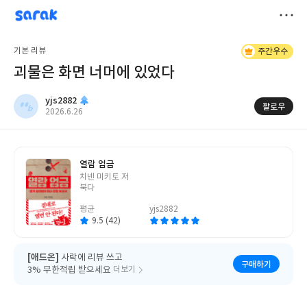
sarak
yjs2882
저
기본 리뷰
주간우수
장
괴물은 화면 너머에 있었다
yjs2882
팔로우
작
2026.6.26
성
일
열람 엄금
글
치넨 미키토 저
쓴
북다
이
평균
yjs2882
9.5 (42)
[애드온]
사락에 리뷰 쓰고
구매하기
3% 무한적립 받으세요
더보기