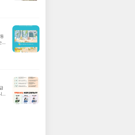
 모험
/육
발표일
실
요!
 이
망둥
 ▶
는
발송됩
져
 ▶
02
기간
 업
어클
 :
 확인
도로
연락
월급
누락
니
(포
20년
정에
문을
I가
5명
 ▶
 서