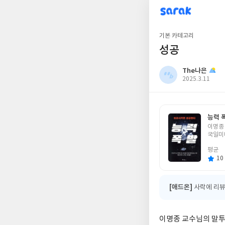
sarak
The나은
기본 카테고리
성공
The나은
작
2025.3.11
성
일
능력 
글
이명종
쓴
국일미
이
평균
10 
[애드온]
사락에 리뷰
이명종 교수님의 말투