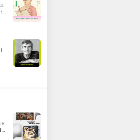
종교
마음
랄
터
방
하는
디세
나간
풀