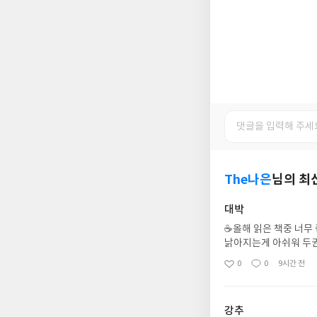
The나은
님의 최
대박
☕️올해 읽은 책중 너
낡아지는게 아쉬워 두권
회하고 기성세대들의 
0
0
9시간 전
좋
댓
작
해 총칼을 겨누었는지나
아
글
성
찰하게 한다세대를 막
요
일
강추