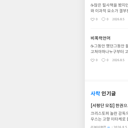
☕️많은 필사책을 봤지
와 이과적 요소가 결
을 다독여 안정되게 하
0
0
2026.8.5
좋
댓
작
까?필사좀 하는 누구라
아
글
성
요
일
비폭력언어
☕️그동안 했던그동안
고쳐야하나누구부터 고
법.마음속에 고요한 
0
0
2026.8.5
좋
댓
작
우리들의 언어다.
아
글
성
요
일
사락
인기글
[서평단 모집] 한권
크리스토퍼 놀란 감독의
우스는 고향 이타케로 
다. 그리스 철학 전공
별
리뷰어클럽
2026.8.5