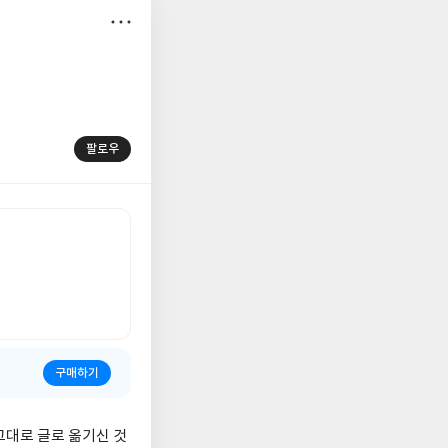
저
장
팔로우
구매하기
그대로 글로 옮기신 것