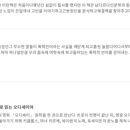
만 이런책은 처음이다몇년간 쉼없이 필사를 했지만 이 책은 남다르다인문학과 
부된 느낌이 든달까내 고민을 이야기하고근본원인을 분석하고해결책을 찾아주고
는 과정을 싣고 있는 책이다완전 너무 좋은 나만의 고민 내려놓가 좋은 필사책이
도 보면완전히 탐낼만한 나만의 기록지를 만들 수 있는 책.
 들었던그 무수한 말둘이 폭력언어라는 사실을 깨닫게 되고흠찟 놀람다어디서부
쳐야 하나얼만큼 우리 몸속에 머랏속에 파고들어있는 폭력적 언어를 걷어내는 
파장이 인다.비폭력언어는 나이막론 누구에게나 실용적인 언어로 반드시 행해야
으로 읽는 오디세이아
 영화 『오디세이』 원작을 한 권으로 만난다. 트로이 전쟁이 끝난 뒤, 영웅 오
돌아가기 위해 키클롭스, 마녀 키르케, 세이렌의 노래, 포세이돈의 분노를 헤쳐 
자인 옮긴이가 호메로스의 방대한 24권 서사를 현대적이고 자연스러운 한국어로 