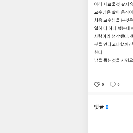
이라 새로울것 같지 
교수님은 살아 움직이
처음 교수님을 본것은
일히 다 하나 했는데
사람이라 생각했다. 
분을 안다고나할까? 
한다
남을 돕는것을 서명으
0
0
좋
댓
작
아
글
성
요
일
댓글
0