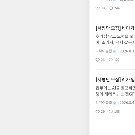
어내, 고전이 낯선 독자
명
작
39
244
의 대서사시가 가장 읽
좋
댓
작
성
아
글
성
혜원 역출판사이화북스 예스
일
요
일
자 : 2026.08.13
주소/연락처를 업데이트 
[서평단 모집] 바다가
먼저 작성한 리뷰를 올려
호기심 많고 모험을 좋
글의 댓글로 신청해주세
이, 소라게, 낙지 같
도서/상품 발송- 도서
데, 과연 바다에 무슨
니다.- 주소/연락처에
별
리뷰어클럽
2026.8.3
보세요!바다가 사라졌다
명
작
리뷰 작성- 도서/상품을
26
122
6.08.03 ~ 2026.
좋
댓
작
성
내 미작성, 불성실한 리
아
글
성
데이트 : 신청 전 상품
일
럽은 개인의 감상이 포
요
일
기대평 댓글을 작성해주
해주세요!- '사락' 개
[서평단 모집] AI가
개설하지 않으셔도 됩니
업무에는 AI를 활용하면
처 (클릭 시 수정 가
쟁이 재테크』는 챗GP
될 수 있습니다(재발송 
다. 재무 진단부터 주식
스트가 아닌 '리뷰'로 
별
리뷰어클럽
2026.8.4
차 재무 전문가의 맞춤
명
작
서 제외될 수 있습니다
29
188
던지는 사람이 돈을 법
좋
댓
작
성
아
글
성
알아서 굴려주는 월급쟁
일
요
일
신청기간 : 2026.08.0
주소/연락처 업데이트 :