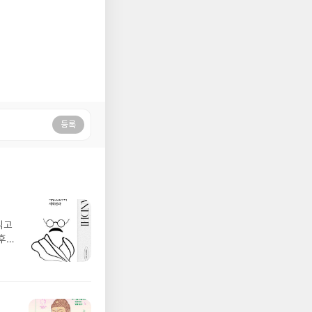
등록
읽고
후
 위
 성