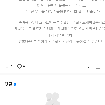
어떤 부분에서 틀렸는지 확인하고 
부족한 부분을 채워 학습하고 마무리 할 수 있습니다
숨마쿰라우데 스타트업 공통수학1은 수학기초개념학습서
개념을 쉽고 빠르게 이해하는 개념학습으로 유형별 반복학습을
해서 개념을 익히고 
1760 문제를 풀어가며 수학의 자신감을 높여갈 수 있습니다
0
0
좋
댓
작
아
글
성
요
일
댓글
0