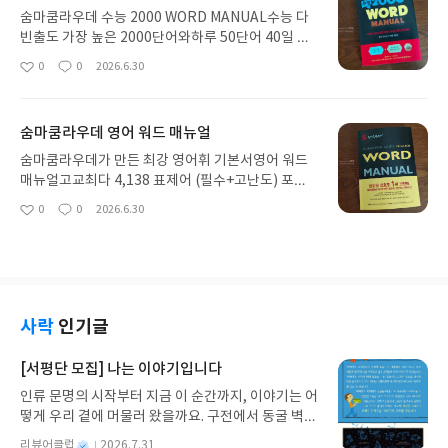
핵심을 묻고 개념있게 답하는 개념 Q & A수학의 개
숨마쿰라우데 수능 2000 WORD MANUAL수능 다
념을 잘 이해하고 있는지 확인하는 수학의 핵심 질문
빈출도 가장 높은 2000단어와하루 50단어 40일 완
에 대한 답을스스로 생각해 볼 수 있도록 합니다. Q &
성!숨마쿰라우데 수능 2000 WORD MANUAL 첫페
0
0
2026.6.30
좋
댓
작
A 학습방법도 잘 설명 해주고 있는데요.학습에 형태
이지에 별책부록인 미니단어장이 수록 되어있습니
아
글
성
에 따라 예습, 자율학습, 복습, 시험대비에 맞게학습
다.미니 단어장은 숨마쿰라우데 수능 2000 WORD
요
일
방법을 제시해주고 있으니 천천히 따라 학습해봅니
MANUAL 어휘와 뜻으로 구성되어있어서 학습후 반
숨마쿰라우데 영어 워드 매뉴얼
다. 고등학교 2학년에 배우게 될 미적분1챕터 1에서
복학습으로 어디서든 활용하기 좋습니다.한페이지 1
는 함수의 극한과 연속챕터 2에서는 미분 챕터 3에서
DAY 로 구성되어있고학습 후 반복학습으로 매일매
숨마쿰라우데가 만든 최강 영어휘 기본서영어 워드
는 적분을 배우게 됩니다.각 장안에서 소단원별로 개
일 꾸준히 학습할 수 있도록 합니다.#수능영어단어 #
매뉴얼고교최다 4,138 표제어 (필수+고난도) 포함3
념을 단계적으로 설명하고 있습니다.개념학습은 수
수능필수영단어 #영어단어 #영어단어장 #수능영어
5종 영어 교과서에 등장하는 총 12,000여개 어휘 수
0
0
2026.6.30
학의 기본이죠 완벽히 이해하고 넘어가야하는 부분
좋
댓
작
단어장 #고등영어단어 #수능단어 #이룸이앤비 #숨
록영어의 기본은 어휘!죠방대한 어휘들은 시작부터
아
글
성
입니다.단원을 개념의 기본이 되는 소단원으로 분류
마쿰라우데 #숨마매뉴얼숨마쿰라우데 수능 2000 W
쉽지는 않지만,숨마쿰라우데 영어 매뉴얼은 고교영
요
일
하여 설명해주고 있습니다.개념 Q&A 에서는 단원에
ORD MANUAL 은네 파트로 명사, 동사 형용사 부사
어 내신은 물론 수능영단어 수능어까지 학습할수 있
서 핵심적인 기본 원리에 대한 질문을 Q로 제시합니
로 나눠져 있습니다.차레에서 하루 학습량으로 구성
는 교재로 기본에 충실하게 시작해봅니다.워드 매뉴
다 질문에 쉽게 설명한 답변은 A로 읽으면서 자신의
되어있어서학습플랜 계획하기에도 좋습니다.숨마쿰
얼 교재 안쪽으로 미니북을 만날 수 있습니다.35종
것으로 만듭니다.단순 공식 암기보다 수학개념을 쉽
라우데 수능 2000 WORD MANUAL 에서제시한 학
영어 교과서 총12000여개 어휘가 수록 되어 있으며
사락
인기글
게 서술하며원리와 연결 구조를 드러내 논리적으로
습플랜은 2000단어를 8주 40일 학습플래너를 제시
어휘와 뜻으로 간략하게 구성되어 있습니다.상시 어
사고 할수 있도록 합니다.#숨마쿰라우데 #숨마미적
해주고 있어요.하루 단어 50개씩으로 꾸준히!!!꾸준
디서든 학습하기에 부담없는 사이즈와 두께이며반복
[서평단 모집] 나는 이야기입니다
분 #미적분기본서 #미적분개념서 #고등수학 #수학
함이 제일 힘들지만 답이죠. 40일 학습구성으로 시험
적으로 외우며 활용하기에어디서든 활용이 높은 미
기본서 #수능수학 #수능미적분#내신수학 #미적분
인류 문명의 시작부터 지금 이 순간까지, 이야기는 어
에 이미 출제 되었고다시 나올 가능성이 높은 1994
니북입니다.워드 매뉴얼은 명사 동사 형용사 부사별
문제집 #개념서추천 #수학교재리뷰 #자기주도학습
떻게 우리 곁에 머물러 왔을까요. 구전에서 동굴 벽화
년~ 최근까지 수능/평가원/교육청 기출 단어를 DB
로 파트가 나눠져 구성되어있습니다.#수능영어단
#예비고수학#고등수학선행 #서술형대비 #수학해설
와 점토판을 거쳐 종이와 책으로, 그리고 오늘날 수천
화하여 빈출도 상위 단어 2000개를 학습할 수 있도
어 #필수영단어 #수능영단어 #수능영어단어장 #이
별
리뷰어클럽
2026.7.31