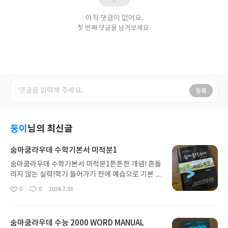
아직 댓글이 없어요.
첫 번째 댓글을 남겨보세요.
등록
둥이
님의 최신글
숨마쿰라우데 수학기본서 미적분1
숨마쿰라우데 수학기본서 미적분1튼튼한 개념! 흔들
리지 않는 실력!학기 들어가기 전에 예습으로 기본 개
념서는 필수죠.교과서 보다 자세한 미적분 개념서
0
0
2026.7.31
좋
댓
작
로 숨마쿰라우데 기본서를 선택했습니다.수학 기본
아
글
성
서는 숨마쿰라우데로 시작합니다.교과서 보다 더 자
요
일
세한 개념설명을 읽고 이해하고 문제 적용까지유형
숨마쿰라우데 수능 2000 WORD MANUAL
적용 그리고 실전으로 연결하며 학습합니다!수학의