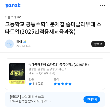
sarak
둥이
저
기본 카테고리
장
고등학교 공통수학1 문제집 숨마쿰라우데 스
타트업(2025년적용새교육과정)
둥이
팔로우
작
2024.11.30
성
일
숨마쿰라우데 스타트업 공통수학1 (2026년용)
글
김승훈,김용환,김광용,이서진 저
쓴
이룸E&B(이룸이앤비)
이
평균
둥이
9.9 (29)
[애드온]
사락에 리뷰 쓰고
구매하기
3% 무한적립 받으세요
더보기