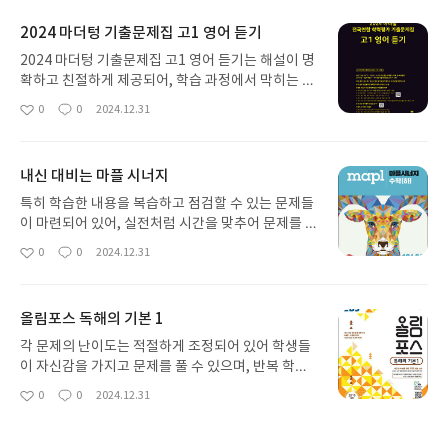
2024 마더텅 기출문제집 고1 영어 듣기
2024 마더텅 기출문제집 고1 영어 듣기는 해설이 명
확하고 친절하게 제공되어, 학습 과정에서 막히는 부
분을 쉽게 풀어낼 수 있습니다. 각 문제의 핵심 개념
0
0
2024.12.31
좋
댓
작
을 짚어주고, 유사 문제를 풀어보며 충분히 반복 학습
아
글
성
을 할 수 있도록 유도하는 점도 매우 유용합니다.
요
일
내신 대비는 마플 시너지
특히 학습한 내용을 복습하고 점검할 수 있는 문제들
이 마련되어 있어, 실전처럼 시간을 맞추어 문제를 풀
면서 시험 대비까지 할 수 있습니다. 이 문제집을 통
0
0
2024.12.31
좋
댓
작
해 학생들은 자신의 약점을 점검하고, 실수의 원인을
아
글
성
분석해 보완할 수 있는 기회를 가질 수 있습니다.
요
일
올림포스 독해의 기본 1
각 문제의 난이도는 적절하게 조정되어 있어 학생들
이 자신감을 가지고 문제를 풀 수 있으며, 반복 학습
을 통해 실력을 쌓을 수 있습니다. 부록이나 부가 자
0
0
2024.12.31
좋
댓
작
료를 통해 학습한 내용을 다시 한번 확인할 수 있는
아
글
성
기회를 제공하며, 이 책의 구조는 시스템적인 학습을
요
일
지원하는 방식으로 매우 효율적입니다.