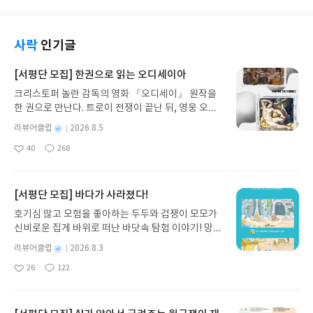
사락
인기글
[서평단 모집] 한권으로 읽는 오디세이아
크리스토퍼 놀란 감독의 영화 『오디세이』 원작을
한 권으로 만난다. 트로이 전쟁이 끝난 뒤, 영웅 오디
세우스는 고향 이타케로 돌아가기 위해 키클롭스, 마
별
리뷰어클럽
2026.8.5
녀 키르케, 세이렌의 노래, 포세이돈의 분노를 헤쳐
명
작
40
268
나간다. 그리스 철학 전공자인 옮긴이가 호메로스의
좋
댓
작
성
아
글
성
방대한 24권 서사를 현대적이고 자연스러운 한국어
일
요
일
로 풀어내, 고전이 낯선 독자도 이야기의 흐름을 놓치
지 않고 끝까지 읽을 수 있다. 3천 년을 이어 온 귀향
[서평단 모집] 바다가 사라졌다!
과 모험의 대서사시가 가장 읽기 편한 번역으로 새롭
호기심 많고 모험을 좋아하는 두두와 겁쟁이 모모가
게 펼쳐진다.한권으로 읽는 오디세이아글쓴이호메로
신비로운 집게 바위로 떠난 바닷속 탐험 이야기! 망둥
스 저/육혜원 역출판사이화북스 예스24 바로가기 닫
이, 소라게, 낙지 같은 바다 친구들과 신나게 놀던 중
기모집인원 : 5명신청기간 : 2026.08.05 ~ 2026.08.
별
리뷰어클럽
2026.8.3
갑자기 거대해진 집게 바위의 비밀을 마주하게 되는
명
작
09발표일자 : 2026.08.13리뷰 작성기한 : 도서/상품
26
122
데, 과연 바다에 무슨 일이 벌어진 걸까요? 상상력을
좋
댓
작
성
받고 2주 이내 ▶ 주소/연락처 업데이트 : 신청 전 상
아
글
성
자극하는 환상적인 해양 모험 동화 속으로 풍덩 빠져
일
품 받으실 주소/연락처를 업데이트 해주세요! (선정
요
일
보세요!바다가 사라졌다!글쓴이서휘 글출판사풀
후 수정 불가)▶ 서평단 신청 방법 : 기대평 댓글을 작
빛 예스24 바로가기 닫기모집인원 : 20명신청기간 :