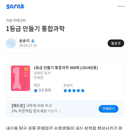
sarak
송송이
저
기본 카테고리
장
1등급 만들기 통합과학
송송이
팔로우
작
2024.12.31
성
일
1등급 만들기 통합과학 900제 (2024년용)
글
남종민 등저
쓴
미래엔
이
평균
송송이
9.5 (69)
[애드온]
사락에 리뷰 쓰고
구매하기
3% 무한적립 받으세요
더보기
내신용 탐구 과목 문제집은 수험생들이 내신 성적을 향상시키기 위