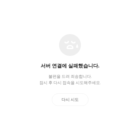
네
트
워
크
오
서버 연결에 실패했습니다.
류
불편을 드려 죄송합니다.
잠시 후 다시 접속을 시도해주세요.
다시 시도