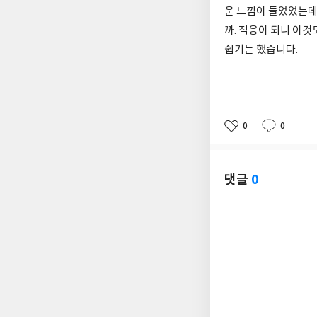
운 느낌이 들었었는데
까. 적응이 되니 이
쉽기는 했습니다.
0
0
좋
댓
작
아
글
성
요
일
댓글
0