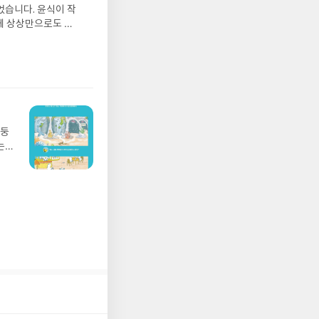
그는
었습니다. 윤식이 작
 아
게 상상만으로도 더
에서
 풍덩 빠진 차가운
뷰를
 날 (찜통더위 에디
관한
.08.04발표일자 :
리뷰
 주소/연락처를 업데
리뷰를 올려주시면 당
존 YES블로그는 '사
아닌 회원정보상의 주
망둥
송에서 누락될 수 있
는
 아닌 '리뷰'로 작
져
다.- 리뷰어클럽은
02
 업
 :
 확인
도로
연락
누락
(포
정에