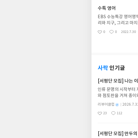
수특 영어
EBS 수능특강 영어영역
리와 지구, 그리고 마
어린친구들은 할 수 있
0
0
2022.7.30
좋
댓
작
다. 영어 알러지를 극
아
글
성
요
일
사락
인기글
[서평단 모집] 나는
인류 문명의 시작부터 
와 점토판을 거쳐 종이
는 그림책입니다. 때로
별
리뷰어클럽
2026.7.3
상에 어떻게 녹아들어 
명
작
23
112
하게 합니다.나는 이
좋
댓
작
성
아
글
성
집인원 : 10명신청기간 : 
일
요
일
2주 이내 ▶ 주소/연락
불가)▶ 서평단 신청 
[서평단 모집] 만두의