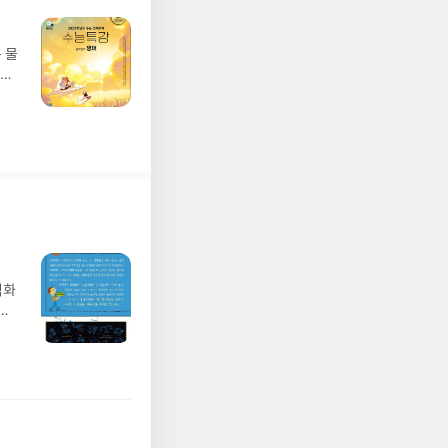
 물
각을
합니
벽화
가
 일
발견
기모
 받고
수정
올라