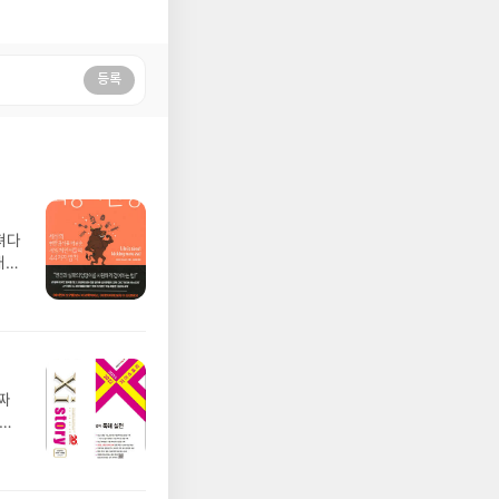
등록
져다
배김
각하
짜
 것
있는