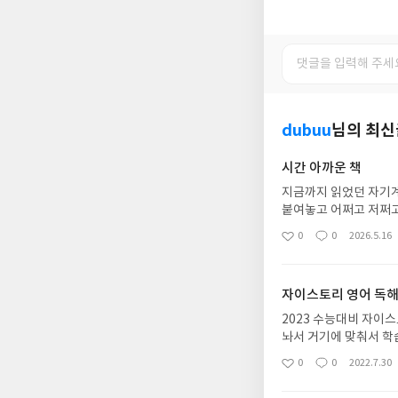
dubuu
님의 최신
시간 아까운 책
지금까지 읽었던 자기계
붙여놓고 어쩌고 저쩌고
ㅇㅇ여튼 저한테는 맞지
0
0
2026.5.16
좋
댓
작
고 구매를 고민하신다
아
글
성
요
일
자이스토리 영어 독
2023 수능대비 자이스
놔서 거기에 맞춰서 학
도 금방입니다. 물론 
0
0
2022.7.30
좋
댓
작
단어장도 사용하면 좋
아
글
성
요
일