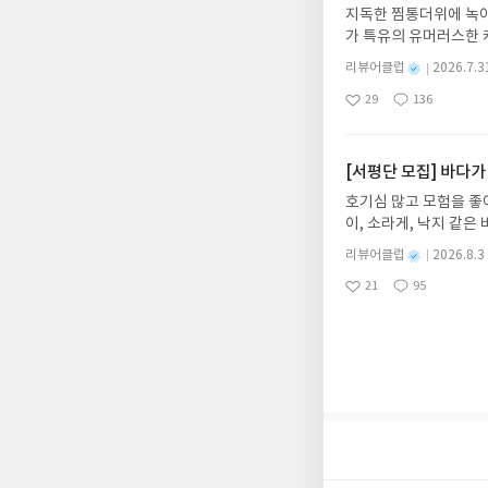
갑니다!! ※ 신청 전, 
지독한 찜통더위에 녹아
'사락'으로 개편되어 
가 특유의 유머러스한 
닌 회원정보상의 주소/
위가 싹 가시는 통쾌한
제외되거나 배송에서 누락
별
리뷰어클럽
2026.7.3
냉면 물결 속에서 짜릿
명
작
작성해주셔야 합니다. (
29
136
션)글쓴이윤식이 저출판사소
좋
댓
작
성
리뷰 작성 시 이후 선
아
글
성
2026.08.06리뷰 작
일
를 권장합니다.
요
일
이트 해주세요! (선정 
첨확률이 올라갑니다!! ※
[서평단 모집] 바다가
락'으로 개편되어 별도
호기심 많고 모험을 좋
소/연락처 (클릭 시 수
이, 소라게, 낙지 같
습니다(재발송 불가). 
데, 과연 바다에 무슨
성)- 기간내 미작성, 
별
리뷰어클럽
2026.8.3
보세요!바다가 사라졌다
명
작
개인의 감상이 포함된 
21
95
6.08.03 ~ 2026.
좋
댓
작
성
아
글
성
데이트 : 신청 전 상품
일
요
일
기대평 댓글을 작성해주
해주세요!- '사락' 개
개설하지 않으셔도 됩니
처 (클릭 시 수정 가
될 수 있습니다(재발송 
스트가 아닌 '리뷰'로 
서 제외될 수 있습니다