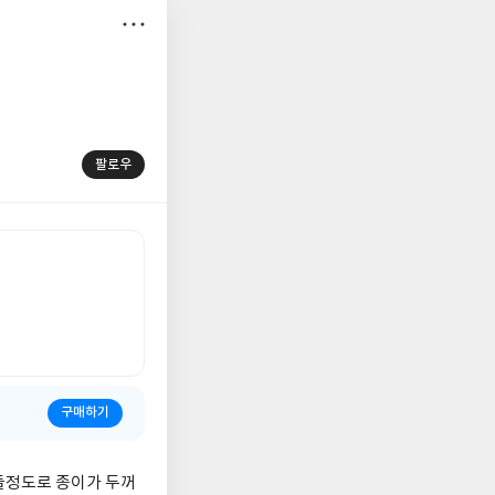
저
장
팔로우
구매하기
 들정도로 종이가 두꺼