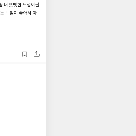
좀 더 빳빳한 느낌이랄
기는 느낌이 좋아서 아