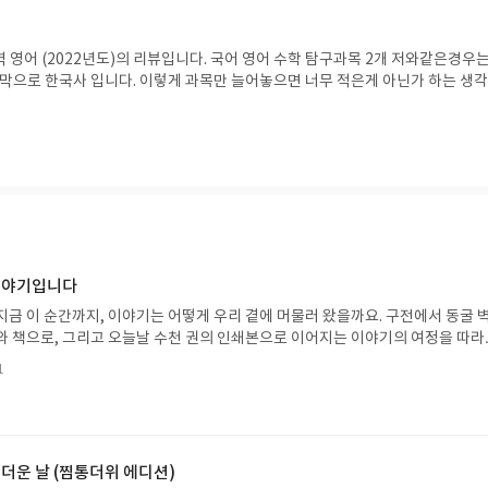
 영어 (2022년도)의 리뷰입니다. 국어 영어 수학 탐구과목 2개 저와같은경우는
지막으로 한국사 입니다. 이렇게 과목만 늘어놓으면 너무 적은게 아닌가 하는 생
습니다. 음.. 그건 영어라는 원수를 만나지 않아서 그런말이 나온다고 저는 생각
복하기 위해서는 미국드라마나 미국 애니메이션 등을 보라고 추천합니다.
 이야기입니다
지금 이 순간까지, 이야기는 어떻게 우리 곁에 머물러 왔을까요. 구전에서 동굴 
와 책으로, 그리고 오늘날 수천 권의 인쇄본으로 이어지는 이야기의 여정을 따라
는 즐거움을, 때로는 위로를, 때로는 두려움의 대상이 되기도 했던 이야기가 우리
1
있는지 되짚어보며 이야기가 지닌 본질적 가치와 이야기를 누리는 기쁨을 다시 
야기입니다글쓴이댄 야카리노 글/유수현 역출판사소원나무 예스24 바로가기 닫
2026.07.31 ~ 2026.08.04발표일자 : 2026.08.06리뷰 작성기한 : 도서/상품
처 업데이트 : 신청 전 상품 받으실 주소/연락처를 업데이트 해주세요! (선정 후 
방법 : 기대평 댓글을 작성해주세요! 먼저 작성한 리뷰를 올려주시면 당첨확률이 
 더운 날 (찜통더위 에디션)