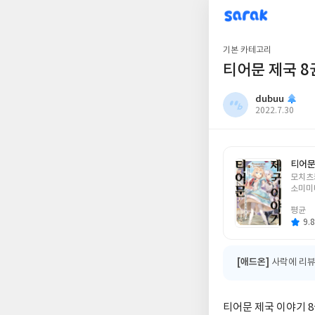
sarak
dubuu
기본 카테고리
티어문 제국 8
dubuu
작
2022.7.30
성
일
티어문
글
모치츠
쓴
소미미
이
평균
9.8
[애드온]
사락에 리뷰
티어문 제국 이야기 