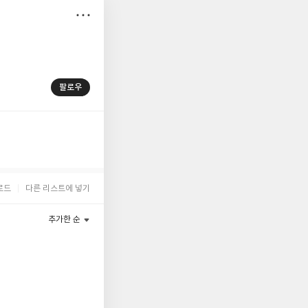
저
장
팔로우
로드
다른 리스트에 넣기
추가한 순