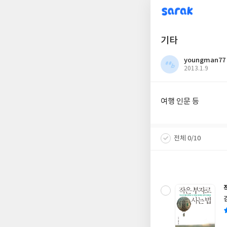
sarak
기타
youngman77
작
2013.1.9
성
일
여행 인문 등
전체 0/10