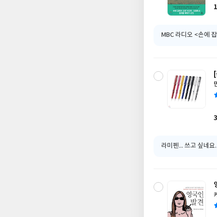
MBC 라디오 <손에 
라미펜... 쓰고 싶네요