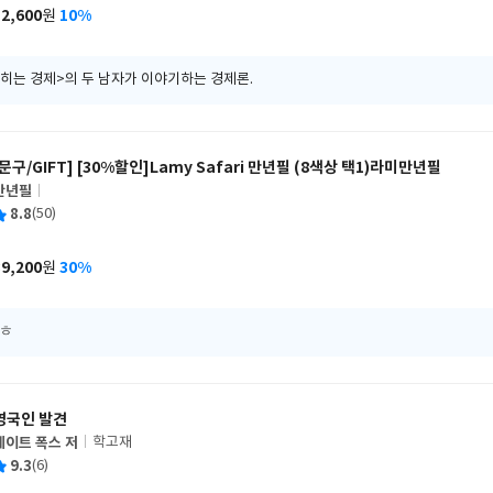
사
12,600
10%
원
가
격
잡히는 경제>의 두 남자가 이야기하는 경제론.
[문구/GIFT] [30%할인]Lamy Safari 만년필 (8색상 택1)라미만년필
만년필
글
평
8.8
(50)
쓴
출
균
이
판
사
39,200
30%
원
가
격
.ㅎ
영국인 발견
케이트 폭스 저
학고재
글
평
9.3
(6)
쓴
출
균
이
판