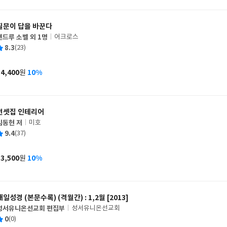
격
질문이 답을 바꾼다
앤드루 소벨 외 1명
어크로스
글
평
8.3
(23)
쓴
출
균
이
판
사
14,400
10%
원
가
격
전셋집 인테리어
김동현 저
미호
글
평
9.4
(37)
쓴
출
균
이
판
사
13,500
10%
원
가
격
매일성경 (본문수록) (격월간) : 1,2월 [2013]
성서유니온선교회 편집부
성서유니온선교회
글
평
0
(0)
쓴
출