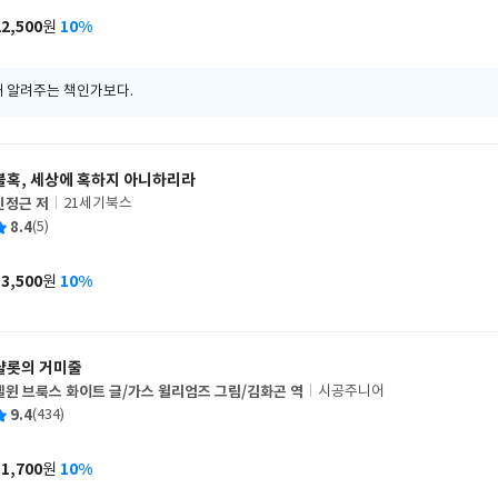
사
22,500
10%
원
가
격
해 알려주는 책인가보다.
불혹, 세상에 혹하지 아니하리라
신정근 저
21세기북스
글
평
8.4
(5)
쓴
출
균
이
판
사
13,500
10%
원
가
격
샬롯의 거미줄
엘윈 브룩스 화이트 글/가스 윌리엄즈 그림/김화곤 역
시공주니어
글
평
9.4
(434)
쓴
출
균
이
판
사
11,700
10%
원
가