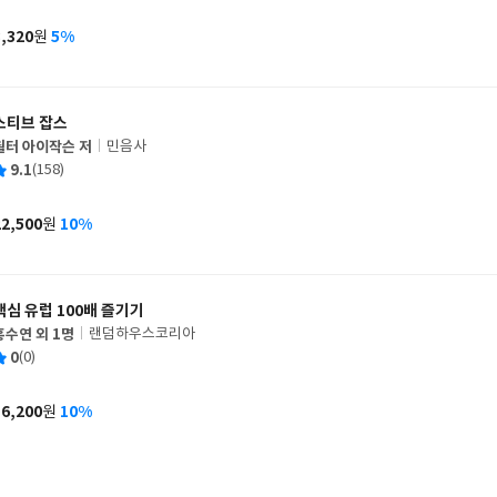
균
이
판
사
3,320
5%
원
가
격
스티브 잡스
월터 아이작슨 저
민음사
글
평
9.1
(158)
쓴
출
균
이
판
사
22,500
10%
원
가
격
핵심 유럽 100배 즐기기
홍수연 외 1명
랜덤하우스코리아
글
평
0
(0)
쓴
출
균
이
판
사
16,200
10%
원
가
격