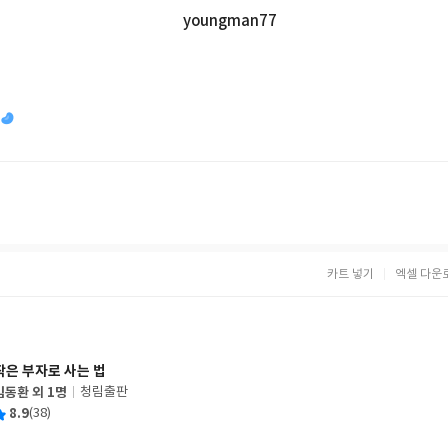
youngman77
카트 넣기
엑셀 다운
작은 부자로 사는 법
김동환 외 1명
청림출판
글
평
8.9
(38)
쓴
출
균
이
판