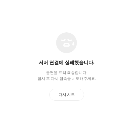
네
트
워
크
오
서버 연결에 실패했습니다.
류
불편을 드려 죄송합니다.
잠시 후 다시 접속을 시도해주세요.
다시 시도