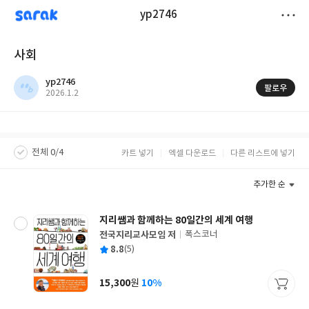
sarak
yp2746
저
사회
장
yp2746
팔로우
작
2026.1.2
성
일
전체 0/4
카트 넣기
엑셀 다운로드
다른 리스트에 넣기
추가한 순
지리쌤과 함께하는 80일간의 세계 여행
전국지리교사모임 저
폭스코너
글
평
8.8
(5)
쓴
출
균
이
판
사
15,300
10%
원
가
격