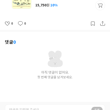
사
15,750
10%
원
가
격
0
0
좋
댓
작
아
글
성
요
일
댓글
0
아직 댓글이 없어요.
첫 번째 댓글을 남겨보세요.