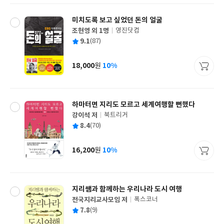
미치도록 보고 싶었던 돈의 얼굴
조현영 외 1명
영진닷컴
글
평
9.1
(87)
쓴
출
균
이
판
사
18,000
10%
원
가
격
하마터면 지리도 모르고 세계여행할 뻔했다
강이석 저
북트리거
글
평
8.4
(70)
쓴
출
균
이
판
사
16,200
10%
원
가
격
지리쌤과 함께하는 우리나라 도시 여행
전국지리교사모임 저
폭스코너
글
평
7.8
(9)
쓴
출
균
이
판